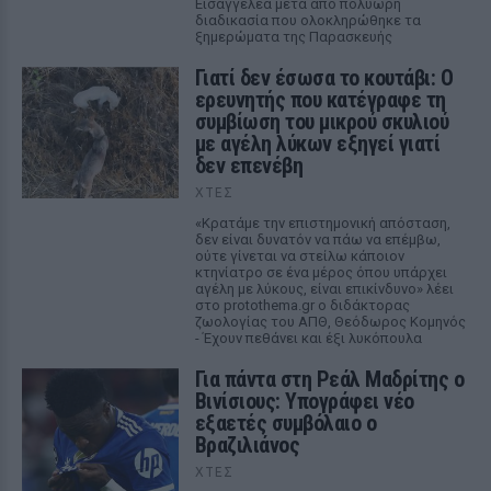
Εισαγγελέα μετά από πολύωρη
διαδικασία που ολοκληρώθηκε τα
ξημερώματα της Παρασκευής
Γιατί δεν έσωσα το κουτάβι: Ο
ερευνητής που κατέγραφε τη
συμβίωση του μικρού σκυλιού
με αγέλη λύκων εξηγεί γιατί
δεν επενέβη
ΧΤΕΣ
«Κρατάμε την επιστημονική απόσταση,
δεν είναι δυνατόν να πάω να επέμβω,
ούτε γίνεται να στείλω κάποιον
κτηνίατρο σε ένα μέρος όπου υπάρχει
αγέλη με λύκους, είναι επικίνδυνο» λέει
στο protothema.gr ο διδάκτορας
ζωολογίας του ΑΠΘ, Θεόδωρος Κομηνός
- Έχουν πεθάνει και έξι λυκόπουλα
Για πάντα στη Ρεάλ Μαδρίτης ο
Βινίσιους: Υπογράφει νέο
εξαετές συμβόλαιο ο
Βραζιλιάνος
ΧΤΕΣ