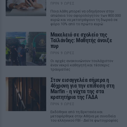
ΠΡΙΝ 9 ΏΡΕΣ
Ποια λάθη μπορεί να οδηγήσουν στην
απώλεια του αφορολόγητου των 800.000
ευρώ και να μετατρέψουν τη δωρεά σε
φόρο 10% από το πρώτο ευρώ
Μακελειό σε σχολείο της
Ταϊλάνδης: Μαθητής άνοιξε
πυρ
ΠΡΙΝ 9 ΏΡΕΣ
Οι αρχές ανακοινώνουν τουλάχιστον
έναν νεκρό καθηγητή και τέσσερις
τραυματίες
Στον εισαγγελέα σήμερα η
46χρονη για την επίθεση στη
Marfin ‑ η νύχτα της στα
κρατητήρια της ΓΑΔΑ
ΠΡΙΝ 9 ΏΡΕΣ
Εκδόθηκε από τη Βρετανία και
μεταφέρθηκε στην Αθήνα με συνοδεία
του ελληνικού FBI - Δείτε φωτογραφίες