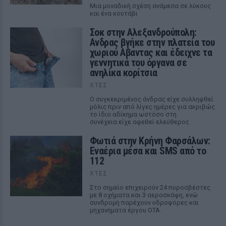
Μια μοναδική σχέση ανάμεσα σε λύκους
και ένα κουτάβι
Σοκ στην Αλεξανδρούπολη:
Ανδρας βγήκε στην πλατεία του
χωριού Αβαντας και έδειχνε τα
γεννητικά του όργανα σε
ανηλίκα κορίτσια
ΧΤΕΣ
Ο συγκεκριμένος άνδρας είχε συλληφθεί
μόλις πριν από λίγες ημέρες για ακριβώς
το ίδιο αδίκημα ωστόσο στη
συνέχεια είχε αφεθεί ελεύθερος
Φωτιά στην Κρήνη Φαρσάλων:
Εναέρια μέσα και SMS από το
112
ΧΤΕΣ
Στο σημείο επιχειρούν 24 πυροσβέστες
με 8 οχήματα και 3 αεροσκάφη, ενώ
συνδρομή παρέχουν υδροφόρες και
μηχανήματα έργου ΟΤΑ.