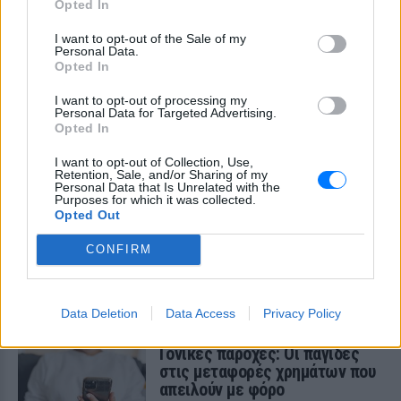
Opted In
I want to opt-out of the Sale of my
Personal Data.
Opted In
I want to opt-out of processing my
Personal Data for Targeted Advertising.
Opted In
I want to opt-out of Collection, Use,
Retention, Sale, and/or Sharing of my
Personal Data that Is Unrelated with the
Purposes for which it was collected.
Opted Out
CONFIRM
ΔΕΙΤΕ ΕΠΙΣΗΣ
ΣΤΗΝ ΙΔΙΑ ΚΑΤΗΓΟΡΙΑ
Data Deletion
Data Access
Privacy Policy
Γονικές παροχές: Οι παγίδες
στις μεταφορές χρημάτων που
απειλούν με φόρο