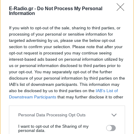
E-Radio.gr -
Do Not Process My Personal
Information
Ακολουθήστε το E-Radio.gr στο
Google News
If you wish to opt-out of the sale, sharing to third parties, or
και μάθετε πρώτοι
τα πιο hot νέα
.
processing of your personal or sensitive information for
targeted advertising by us, please use the below opt-out
Για ακόμη περισσότερα
νέα
, μπείτε στην
ροή
section to confirm your selection. Please note that after your
ειδήσεων
του E-Daily.gr
opt-out request is processed you may continue seeing
interest-based ads based on personal information utilized by
us or personal information disclosed to third parties prior to
Ακολουθήστε το E-Radio.gr και στο Instagram
your opt-out. You may separately opt-out of the further
disclosure of your personal information by third parties on the
ΔΙΑΦΗΜΙΣΗ
IAB’s list of downstream participants. This information may
also be disclosed by us to third parties on the
IAB’s List of
Downstream Participants
that may further disclose it to other
third parties.
Personal Data Processing Opt Outs
I want to opt-out of the Sharing of my
personal data.