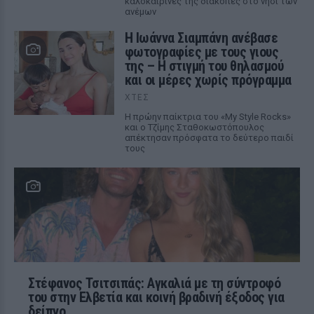
καλοκαιρινές της διακοπές στο νησί των
ανέμων
H Ιωάννα Σιαμπάνη ανέβασε
φωτογραφίες με τους γιους
της – Η στιγμή του θηλασμού
και οι μέρες χωρίς πρόγραμμα
ΧΤΕΣ
Η πρώην παίκτρια του «My Style Rocks»
και ο Τζίμης Σταθοκωστόπουλος
απέκτησαν πρόσφατα το δεύτερο παιδί
τους
Στέφανος Τσιτσιπάς: Αγκαλιά με τη σύντροφό
του στην Ελβετία και κοινή βραδινή έξοδος για
δείπνο