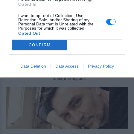
τις πόζες της
Opted In
ΣΉΜΕΡΑ
I want to opt-out of Collection, Use,
Το μοντέλο μοιράστηκε φωτογραφίες
Retention, Sale, and/or Sharing of my
από τις καλοκαιρινές της διακοπές στο
Personal Data that Is Unrelated with the
νησί των Κυκλάδων
Purposes for which it was collected.
Opted Out
Ιωάννα Τούνη: «Έβγαλα όλο το
βράδυ στο νοσοκομείο με ορούς
CONFIRM
και αντιβιώσεις»
ΣΉΜΕΡΑ
Η επιχειρηματίας έπαθε τροφική
Data Deletion
Data Access
Privacy Policy
δηλητηρίαση και μοιράστηκε με τους
followers της στο Instagram τις δύσκολες
ώρες που πέρασε.