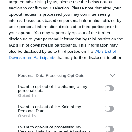
targeted advertising by us, please use the below opt-out
section to confirm your selection. Please note that after your
opt-out request is processed you may continue seeing
interest-based ads based on personal information utilized by
us or personal information disclosed to third parties prior to
your opt-out. You may separately opt-out of the further
disclosure of your personal information by third parties on the
ΔΕΙΤΕ ΕΠΙΣΗΣ
IAB’s list of downstream participants. This information may
also be disclosed by us to third parties on the
IAB’s List of
ΣΤΗΝ ΙΔΙΑ ΚΑΤΗΓΟΡΙΑ
Downstream Participants
that may further disclose it to other
third parties.
Βάλια Χατζηθεοδώρου: Μπικίνι
και βραδινές έξοδοι στη
Personal Data Processing Opt Outs
Μύκονο – Οι φωτογραφίες της
I want to opt-out of the Sharing of my
ΣΉΜΕΡΑ
personal data.
Opted In
Η παρουσιάστρια μοιράστηκε στο
Instagram σειρά στιγμιότυπων από τις
καλοκαιρινές της διακοπές στο «νησί
I want to opt-out of the Sale of my
Personal Data.
των ανέμων».
Opted In
Η Γαρυφαλλιά Καληφώνη στην
Πάρο με μαύρο μπικίνι ‑ δείτε
I want to opt-out of processing my
Personal Data for Targeted Advertising.