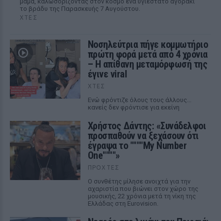
μαμά, καλωσορίζοντας στον κόσμο ένα υγιέστατο αγοράκι
το βράδυ της Παρασκευής 7 Αυγούστου.
ΧΤΕΣ
Νοσηλεύτρια πήγε κομμωτήριο
πρώτη φορά μετά από 4 χρόνια
– Η απίθανη μεταμόρφωσή της
έγινε viral
ΧΤΕΣ
Ενώ φρόντιζε όλους τους άλλους...
κανείς δεν φρόντισε για εκείνη
Χρήστος Δάντης: «Συνάδελφοι
προσπαθούν να ξεχάσουν ότι
έγραψα το """"My Number
One""""»
ΠΡΟΧΤΈΣ
Ο συνθέτης μίλησε ανοιχτά για την
αχαριστία που βιώνει στον χώρο της
μουσικής, 22 χρόνια μετά τη νίκη της
Ελλάδας στη Eurovision.