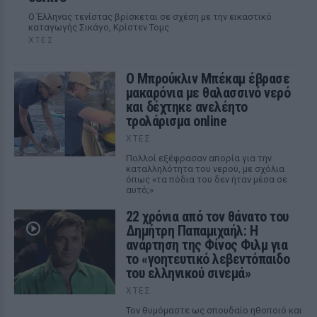
Ο Έλληνας τενίστας βρίσκεται σε σχέση με την εικαστικό
καταγωγής Σικάγο, Κρίστεν Τομς
ΧΤΕΣ
Ο Μπρούκλιν Μπέκαμ έβρασε
μακαρόνια με θαλασσινό νερό
και δέχτηκε ανελέητο
τρολάρισμα online
ΧΤΕΣ
Πολλοί εξέφρασαν απορία για την
καταλληλότητα του νερού, με σχόλια
όπως «τα πόδια του δεν ήταν μέσα σε
αυτό;»
22 χρόνια από τον θάνατο του
Δημήτρη Παπαμιχαήλ: Η
ανάρτηση της Φίνος Φιλμ για
το «γοητευτικό λεβεντόπαιδο
του ελληνικού σινεμά»
ΧΤΕΣ
Τον θυμόμαστε ως σπουδαίο ηθοποιό και