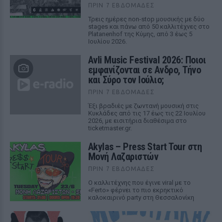
ΠΡΙΝ 7 ΕΒΔΟΜΆΔΕΣ
Τρεις ημέρες non-stop μουσικής με δύο
stages και πάνω από 50 καλλιτέχνες στο
Platanenhof της Κύμης, από 3 έως 5
Ιουλίου 2026.
Avli Music Festival 2026: Ποιοι
εμφανίζονται σε Ανδρο, Τήνο
και Σύρο τον Ιούλιο;
ΠΡΙΝ 7 ΕΒΔΟΜΆΔΕΣ
Έξι βραδιές με ζωντανή μουσική στις
Κυκλάδες από τις 17 έως τις 22 Ιουλίου
2026, με εισιτήρια διαθέσιμα στο
ticketmaster.gr.
Akylas – Press Start Tour στη
Μονή Λαζαριστών
ΠΡΙΝ 7 ΕΒΔΟΜΆΔΕΣ
Ο καλλιτέχνης που έγινε viral με το
«Ferto» φέρνει το πιο εκρηκτικό
καλοκαιρινό party στη Θεσσαλονίκη