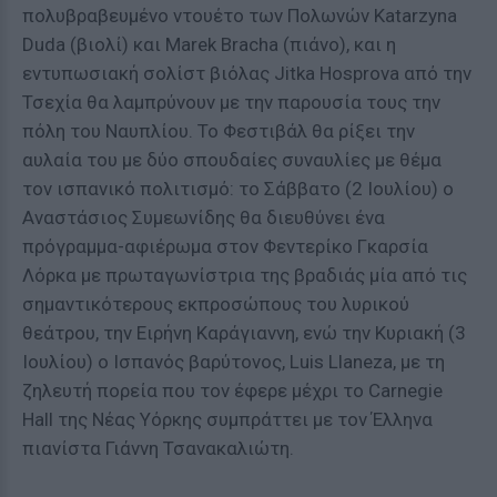
πολυβραβευμένο ντουέτο των Πολωνών Katarzyna
Duda (βιολί) και Marek Bracha (πιάνο), και η
εντυπωσιακή σολίστ βιόλας Jitka Hosprova από την
Τσεχία θα λαμπρύνουν με την παρουσία τους την
πόλη του Ναυπλίου. Το Φεστιβάλ θα ρίξει την
αυλαία του με δύο σπουδαίες συναυλίες με θέμα
τον ισπανικό πολιτισμό: το Σάββατο (2 Ιουλίου) ο
Αναστάσιος Συμεωνίδης θα διευθύνει ένα
πρόγραμμα-αφιέρωμα στον Φεντερίκο Γκαρσία
Λόρκα με πρωταγωνίστρια της βραδιάς μία από τις
σημαντικότερους εκπροσώπους του λυρικού
θεάτρου, την Ειρήνη Καράγιαννη, ενώ την Κυριακή (3
Ιουλίου) ο Ισπανός βαρύτονος, Luis Llaneza, με τη
ζηλευτή πορεία που τον έφερε μέχρι το Carnegie
Hall της Νέας Υόρκης συμπράττει με τον Έλληνα
πιανίστα Γιάννη Τσανακαλιώτη.