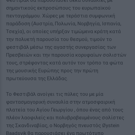
Φεστιβάλ θα παρουσιάσει δέκα συναυλίες με
σημαντικούς εκπροσώπους του ευρωπαϊκού
πενταγράμμου. Χώρες με τεράστια συμφωνική
παράδοση (Αυστρία, Πολωνία, Νορβηγία, Ισπανία,
Τσεχία), οι οποίες υπήρξαν τιμώμενα κράτη κατά
την πολυετή παρουσία του θεσμού, τιμούν το
φεστιβάλ μέσω της αγαστής συνεργασίας των
Πρεσβειών και την παρουσία κορυφαίων σολιστών
τους, στρέφοντας κατά αυτόν τον τρόπο τα φώτα
της μουσικής Ευρώπης προς την πρώτη
πρωτεύουσα της Ελλάδας.
Το Φεστιβάλ ανοίγει τις πύλες του με μία
φαντασμαγορική συναυλία στην ατμοσφαιρική
πλατεία του Αγίου Γεωργίου , όπου ένας από τους
πλέον λαοφιλείς και πολυβραβευμένους σολίστες
της Σκανδιναβίας, ο Νορβηγός πνευστός Øystein
Baadsvik θα παρουσιάσει ένα πρωτότυπο