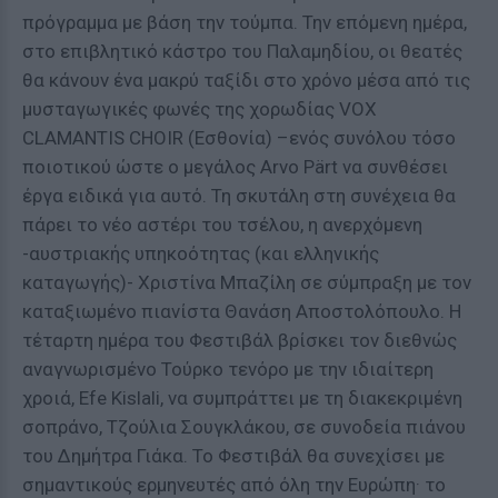
πρόγραμμα με βάση την τούμπα. Την επόμενη ημέρα,
στο επιβλητικό κάστρο του Παλαμηδίου, οι θεατές
θα κάνουν ένα μακρύ ταξίδι στο χρόνο μέσα από τις
μυσταγωγικές φωνές της χορωδίας VOX
CLAMANTIS CHOIR (Εσθονία) –ενός συνόλου τόσο
ποιοτικού ώστε ο μεγάλος Arvo Pärt να συνθέσει
έργα ειδικά για αυτό. Τη σκυτάλη στη συνέχεια θα
πάρει το νέο αστέρι του τσέλου, η ανερχόμενη
-αυστριακής υπηκοότητας (και ελληνικής
καταγωγής)- Χριστίνα Μπαζίλη σε σύμπραξη με τον
καταξιωμένο πιανίστα Θανάση Αποστολόπουλο. Η
τέταρτη ημέρα του Φεστιβάλ βρίσκει τον διεθνώς
αναγνωρισμένο Τούρκο τενόρο με την ιδιαίτερη
χροιά, Εfe Κislali, να συμπράττει με τη διακεκριμένη
σοπράνο, Τζούλια Σουγκλάκου, σε συνοδεία πιάνου
του Δημήτρα Γιάκα. Το Φεστιβάλ θα συνεχίσει με
σημαντικούς ερμηνευτές από όλη την Ευρώπη· το