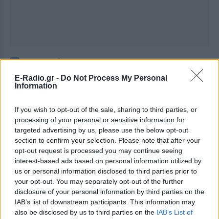
Ακολουθήστε το E-Radio.gr στο
Google News
και μάθετε πρώτοι
τα πιο hot νέα
.
E-Radio.gr -
Do Not Process My Personal
Information
Εσύ μπήκες στο E-Daily.gr; Τα νέα της ημέρας
και ότι σου κάνει κλικ!
If you wish to opt-out of the sale, sharing to third parties, or
processing of your personal or sensitive information for
Ακολουθήστε το E-Radio.gr και στο Instagram
targeted advertising by us, please use the below opt-out
section to confirm your selection. Please note that after your
ΔΙΑΦΗΜΙΣΗ
opt-out request is processed you may continue seeing
interest-based ads based on personal information utilized by
us or personal information disclosed to third parties prior to
your opt-out. You may separately opt-out of the further
disclosure of your personal information by third parties on the
IAB’s list of downstream participants. This information may
also be disclosed by us to third parties on the
IAB’s List of