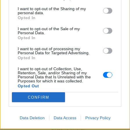
I want to opt-out of the Sharing of my
personal data.
Opted In
I want to opt-out of the Sale of my
Personal Data.
Ισραηλινό ΥΠΕΞ προς τουρίστες στην Ελλάδα:
Opted In
«Κρύψτε ότι είστε Ισραηλινοί» λόγω
διαδηλώσεων
I want to opt-out of processing my
Personal Data for Targeted Advertising.
Ταξιδιωτική προειδοποίηση εξέδωσε το ισραηλινό
Opted In
υπουργείο Εξωτερικών ενόψει της «ημέρας οργής»
φιλοπαλαιστινιακών οργανώσεων σε 36 σημεία της χώρας.
I want to opt-out of Collection, Use,
ΣΉΜΕΡΑ
Retention, Sale, and/or Sharing of my
Personal Data that Is Unrelated with the
Purposes for which it was collected.
Επιτρέπεται να προσπεράσεις
Opted Out
περιπολικό; Τι λέει ο ΚΟΚ που
οι περισσότεροι αγνοούν
CONFIRM
ΣΉΜΕΡΑ
Ο Κώδικας Οδικής Κυκλοφορίας δεν
απαγορεύει την προσπέραση οχήματος
Data Deletion
Data Access
Privacy Policy
της αστυνομίας, αλλά ισχύουν
συγκεκριμένοι κανόνες που κάθε οδηγός