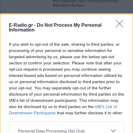
αποζημιώσεις πριν ανοίξει η κρίσιμη
θαλάσσια δίοδος
Ελικόπτερο προσγειώθηκε στο
Σαρακήνικο για να κάνουν
E-Radio.gr -
Do Not Process My Personal
μπάνιο οι επιβάτες του
Information
ΣΉΜΕΡΑ
Ο επιχειρηματίας από τη Μήλο που
If you wish to opt-out of the sale, sharing to third parties, or
κατέγραψε το περιστατικό μίλησε στον
processing of your personal or sensitive information for
ΣΚΑΪ και περιέγραψε τι είδε στην
targeted advertising by us, please use the below opt-out
παραλία
section to confirm your selection. Please note that after your
Νέα λεωφόρος στον Βοτανικό:
opt-out request is processed you may continue seeing
Πόσες λωρίδες θα έχει και
interest-based ads based on personal information utilized by
πότε παραδίδεται
us or personal information disclosed to third parties prior to
your opt-out. You may separately opt-out of the further
ΣΉΜΕΡΑ
disclosure of your personal information by third parties on the
Η Λεωφόρος Προφήτη Δανιήλ, που
IAB’s list of downstream participants. This information may
κατασκευάζεται στο πλαίσιο της Διπλής
Ανάπλασης, αποτελεί μέρος ενός νέου
also be disclosed by us to third parties on the
IAB’s List of
οδικού δικτύου 8 χιλιομέτρων και
Downstream Participants
that may further disclose it to other
συνδέεται άμεσα με το νέο γήπεδο του
Παναθηναϊκού.
third parties.
Personal Data Processing Opt Outs