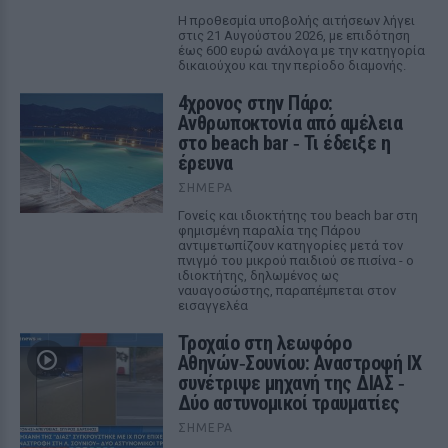
Η προθεσμία υποβολής αιτήσεων λήγει
στις 21 Αυγούστου 2026, με επιδότηση
έως 600 ευρώ ανάλογα με την κατηγορία
δικαιούχου και την περίοδο διαμονής.
4χρονος στην Πάρο:
Ανθρωποκτονία από αμέλεια
στο beach bar ‑ Τι έδειξε η
έρευνα
ΣΉΜΕΡΑ
Γονείς και ιδιοκτήτης του beach bar στη
φημισμένη παραλία της Πάρου
αντιμετωπίζουν κατηγορίες μετά τον
πνιγμό του μικρού παιδιού σε πισίνα - ο
ιδιοκτήτης, δηλωμένος ως
ναυαγοσώστης, παραπέμπεται στον
εισαγγελέα
Τροχαίο στη λεωφόρο
Αθηνών‑Σουνίου: Αναστροφή ΙΧ
συνέτριψε μηχανή της ΔΙΑΣ ‑
Δύο αστυνομικοί τραυματίες
ΣΉΜΕΡΑ