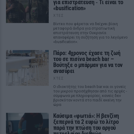
για επιστράτευση ‑ Τι είναι το
«busification»
ΧΤΕΣ
Βίντεο που φέρεται να δείχνει βίαιη
μεταφορά άνδρα για στρατιωτική
επιστράτευση στην Ουκρανία
επαναφέρει τη συζήτηση για το λεγόμενο
«busification».
Πάρο: 4χρονος έχασε τη ζωή
του σε πισίνα beach bar –
Βούτηξε ο μπάρμαν για να τον
ανασύρει
ΧΤΕΣ
Ο ιδιοκτήτης του beach bar και οι γονείς
του μικρού προσήχθησαν από τις αρχές -
σύμφωνα με πληροφορίες, κανείς δεν
βρισκόταν κοντά στο παιδί εκείνη την
ώρα
Καύσιμα «φωτιά»: Η βενζίνη
ξεπερνά τα 2 ευρώ το λίτρο
παρά την πτώση του αργού
πετρελαίου διεθνώς