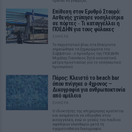
πρέπει να γνωρίζει.
Επίθεση στον Ερυθρό Σταυρό:
Ασθενής χτύπησε νοσηλεύτρια
σε πόρτες ‑ Τι καταγγέλλει η
ΠΟΕΔΗΝ για τους φύλακες
ΣΉΜΕΡΑ
Το περιστατικό βίας στα Επείγοντα
σημειώθηκε τα ξημερώματα του
Σαββάτου - ο πρόεδρος της ΠΟΕΔΗΝ
Μιχάλης Γιαννάκος ζητά ουσιαστικά
μέτρα προστασίας για το νοσηλευτικό
προσωπικό
Πάρος: Κλειστό το beach bar
όπου πνίγηκε ο 4χρονος –
Δικογραφία για ανθρωποκτονία
από αμέλεια
ΣΉΜΕΡΑ
Ο ιδιοκτήτης της επιχείρησης κρατείται
και αναμένεται να οδηγηθεί στον
εισαγγελέα, ενώ οι γονείς του παιδιού
αφέθηκαν ελεύθεροι μετά τη
σχηματισθείσα δικογραφία.