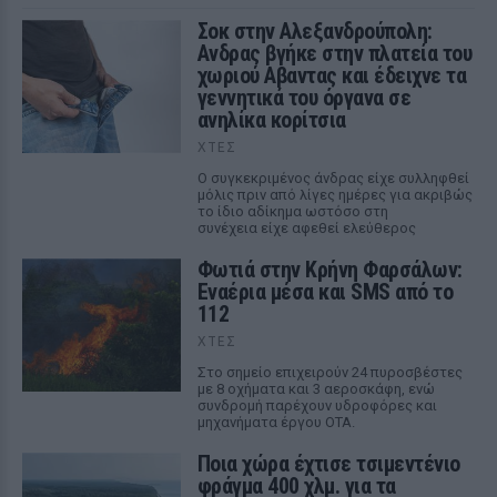
Σοκ στην Αλεξανδρούπολη:
Ανδρας βγήκε στην πλατεία του
χωριού Αβαντας και έδειχνε τα
γεννητικά του όργανα σε
ανηλίκα κορίτσια
ΧΤΕΣ
Ο συγκεκριμένος άνδρας είχε συλληφθεί
μόλις πριν από λίγες ημέρες για ακριβώς
το ίδιο αδίκημα ωστόσο στη
συνέχεια είχε αφεθεί ελεύθερος
Φωτιά στην Κρήνη Φαρσάλων:
Εναέρια μέσα και SMS από το
112
ΧΤΕΣ
Στο σημείο επιχειρούν 24 πυροσβέστες
με 8 οχήματα και 3 αεροσκάφη, ενώ
συνδρομή παρέχουν υδροφόρες και
μηχανήματα έργου ΟΤΑ.
Ποια χώρα έχτισε τσιμεντένιο
φράγμα 400 χλμ. για τα