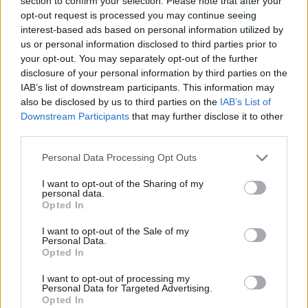
Γιατί δεν έσωσα το κουτάβι: Ο
section to confirm your selection. Please note that after your
ερευνητής που κατέγραφε τη
opt-out request is processed you may continue seeing
συμβίωση του μικρού σκυλιού
interest-based ads based on personal information utilized by
με αγέλη λύκων εξηγεί γιατί
us or personal information disclosed to third parties prior to
δεν επενέβη
your opt-out. You may separately opt-out of the further
disclosure of your personal information by third parties on the
ΧΤΕΣ
IAB’s list of downstream participants. This information may
«Κρατάμε την επιστημονική απόσταση,
also be disclosed by us to third parties on the
IAB’s List of
δεν είναι δυνατόν να πάω να επέμβω,
ούτε γίνεται να στείλω κάποιον
Downstream Participants
that may further disclose it to other
κτηνίατρο σε ένα μέρος όπου υπάρχει
third parties.
αγέλη με λύκους, είναι επικίνδυνο» λέει
στο protothema.gr ο διδάκτορας
ζωολογίας του ΑΠΘ, Θεόδωρος Κομηνός
Personal Data Processing Opt Outs
- Έχουν πεθάνει και έξι λυκόπουλα
I want to opt-out of the Sharing of my
Για πάντα στη Ρεάλ Μαδρίτης ο
personal data.
Βινίσιους: Υπογράφει νέο
Opted In
εξαετές συμβόλαιο ο
Βραζιλιάνος
I want to opt-out of the Sale of my
Personal Data.
ΧΤΕΣ
Opted In
Σύμφωνα με τον Φαμπρίτσιο Ρομάνο ο
Βραζιλιάνος είναι έτοιμος να αποδεχτεί
I want to opt-out of processing my
την πρόταση της Ρεάλ
Personal Data for Targeted Advertising.
Opted In