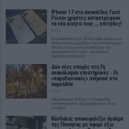
iPhone 17 στα σκουπίδια: Γιατί
Ρώσοι χρήστες καταστρέφουν
τα νέα κινητά τους ... επίτηδες!
ΧΤΕΣ
Ένα viral trend στο TikTok ωθεί άνδρες να
σπάνε και να χαράζουν τα ολοκαίνουργια
iPhone τους για να αποδείξουν την
αρρενωπότητά τους - με κίνδυνο
έκρηξης μπαταρίας.
Δύο νέες εποχές στη Γη
ανακάλυψαν επιστήμονες ‑ Oι
«παραδοσιακές» ανήκουν στο
παρελθόν
ΧΤΕΣ
«Αρρυθμικές εποχές»: Η ανώμαλη
κατάσταση που διαμορφώνεται στον
πλανήτη
Βάνδαλος αποκεφαλίζει άγαλμα
της Παναγίας με σφυρί έξω