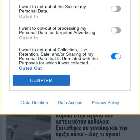
I want to opt-out of the Sale of my
Αλλαγές στο ωράριο του Μετρό
Personal Data.
Θεσσαλονίκης σήμερα και
Opted In
αύριο ‑ Δείτε τι ισχύει για τις
αναχωρήσεις
I want to opt-out of processing my
Personal Data for Targeted Advertising.
ΣΉΜΕΡΑ
Opted In
Εκτελούνται τελικές εργασίες για τη
σύνδεση της επέκτασης Καλαμαριάς με
I want to opt-out of Collection, Use,
τη βασική γραμμή του μέσου.
Retention, Sale, and/or Sharing of my
Personal Data that Is Unrelated with the
Purposes for which it was collected.
42χρονη από το Ρότερνταμ
Opted Out
πνίγηκε στα Μάλια – Αυτόπτες
μάρτυρες τα 3 παιδιά της
CONFIRM
ΣΉΜΕΡΑ
Τα τρία ανήλικα παιδιά της 42χρονης
ήταν παρόν όταν εκτυλίχθηκε το τραγικό
Data Deletion
Data Access
Privacy Policy
συμβάν.
Kοράκι στην Αγγλία δεν
αστειευόταν καθόλου:
Επιτέθηκε σε γυναίκα και την
έριξε κάτω ‑ Δες τι έγινε!