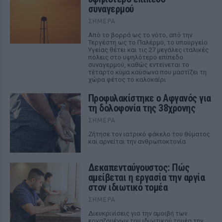
συναγερμού
ΣΉΜΕΡΑ
Από το βορρά ως το νότο, από την
Τεργέστη ως το Παλέρμο, το υπουργείο
Υγείας θέτει και τις 27 μεγάλες ιταλικές
πόλεις στο υψηλότερο επίπεδο
συναγερμού, καθώς εντείνεται το
τέταρτο κύμα καύσωνα που μαστίζει τη
χώρα φέτος το καλοκαίρι
Προφυλακίστηκε ο Αφγανός για
τη δολοφονία της 38χρονης
ΣΉΜΕΡΑ
Ζήτησε τον ιατρικό φάκελο του θύματος
και αρνείται την ανθρωποκτονία
Δεκαπενταύγουστος: Πώς
αμείβεται η εργασία την αργία
στον ιδιωτικό τομέα
ΣΉΜΕΡΑ
Διευκρινίσεις για την αμοιβή των
εργαζομένων του ιδιωτικού τομέα την