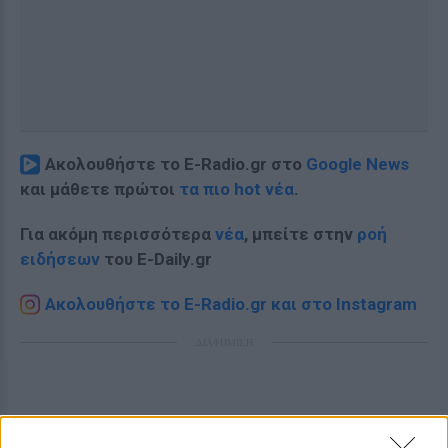
Ακολουθήστε το E-Radio.gr στο
Google News
και μάθετε πρώτοι
τα πιο hot νέα
.
Για ακόμη περισσότερα
νέα
, μπείτε στην
ροή
ειδήσεων
του E-Daily.gr
Ακολουθήστε το E-Radio.gr και στο Instagram
ΔΙΑΦΗΜΙΣΗ