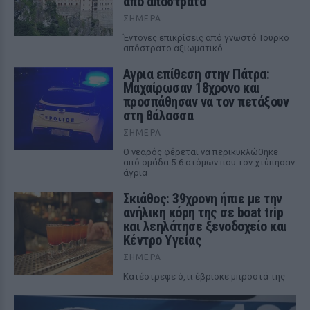
από απόστρατο
ΣΉΜΕΡΑ
Έντονες επικρίσεις από γνωστό Τούρκο
απόστρατο αξιωματικό
Αγρια επίθεση στην Πάτρα:
Μαχαίρωσαν 18χρονο και
προσπάθησαν να τον πετάξουν
στη θάλασσα
ΣΉΜΕΡΑ
Ο νεαρός φέρεται να περικυκλώθηκε
από ομάδα 5-6 ατόμων που τον χτύπησαν
άγρια
Σκιάθος: 39χρονη ήπιε με την
ανήλικη κόρη της σε boat trip
και λεηλάτησε ξενοδοχείο και
Κέντρο Υγείας
ΣΉΜΕΡΑ
Κατέστρεφε ό,τι έβρισκε μπροστά της