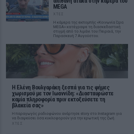
απίθανη ατάκα στην κάμερα του
MEGA
ΧΤΕΣ
Η κάμερα της εκπομπής «Κοινωνία Ώρα
MEGA» κατέγραψε τη διασκεδαστική
στιγμή από το λιμάνι του Πειραιά, την
Παρασκευή 7 Αυγούστου.
Η Ελένη Βουλγαράκη ξεσπά για τις φήμες
χωρισμού με τον Ιωαννίδη: «Διασταυρώστε
καμία πληροφορία πριν εκτοξεύσετε τη
βλακεία σας»
Η παραγωγός ραδιοφώνου ανάρτησε story στο Instagram για
να διαψεύσει όσα κυκλοφορούν για την ερωτική της ζωή
ΧΤΕΣ