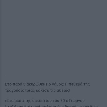
Στο παρά 5 ακυρώθηκε ο γάμος: Η πεθερά της
τραγουδίστριας έσκισε τις άδειες!
«Στα μέσα της δεκαετίας του 70 ο Γιώργος
Νταλάρας διατηρεί παθιασμένο δεσμό με την Άννα