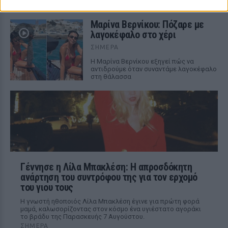
αναφέρεται χαρακτηριστικά
Μαρίνα Βερνίκου: Πόζαρε με
λαγοκέφαλο στο χέρι
ΣΉΜΕΡΑ
Η Μαρίνα Βερνίκου εξηγεί πώς να
αντιδρούμε όταν συναντάμε λαγοκέφαλο
στη θάλασσα
Γέννησε η Λίλα Μπακλέση: Η απροσδόκητη
ανάρτηση του συντρόφου της για τον ερχομό
του γιου τους
Η γνωστή ηθοποιός Λίλα Μπακλέση έγινε για πρώτη φορά
μαμά, καλωσορίζοντας στον κόσμο ένα υγιέστατο αγοράκι
το βράδυ της Παρασκευής 7 Αυγούστου.
ΣΉΜΕΡΑ