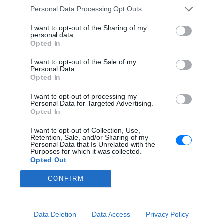
Personal Data Processing Opt Outs
ΣΤΗΝ ΙΔΙΑ ΚΑΤΗΓΟΡΙΑ
I want to opt-out of the Sharing of my
Ο Μπρούκλιν Μπέκαμ έβρασε
personal data.
Opted In
μακαρόνια με θαλασσινό νερό
και δέχτηκε ανελέητο
I want to opt-out of the Sale of my
τρολάρισμα online
Personal Data.
Opted In
ΣΉΜΕΡΑ
Πολλοί εξέφρασαν απορία για την
I want to opt-out of processing my
καταλληλότητα του νερού, με σχόλια
Personal Data for Targeted Advertising.
όπως «τα πόδια του δεν ήταν μέσα σε
Opted In
αυτό;»
22 χρόνια από τον θάνατο του
I want to opt-out of Collection, Use,
Retention, Sale, and/or Sharing of my
Δημήτρη Παπαμιχαήλ: Η
Personal Data that Is Unrelated with the
ανάρτηση της Φίνος Φιλμ για
Purposes for which it was collected.
Opted Out
το «γοητευτικό λεβεντόπαιδο
του ελληνικού σινεμά»
CONFIRM
ΣΉΜΕΡΑ
Τον θυμόμαστε ως σπουδαίο ηθοποιό και
καλλιτέχνη που αποτέλεσε, μαζί με την
Αλίκη, αναπόσπαστο κομμάτι της
Data Deletion
Data Access
Privacy Policy
μεγάλης οικογένειας της Φίνος Φιλμ,