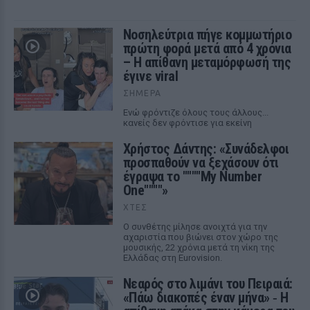
Νοσηλεύτρια πήγε κομμωτήριο
πρώτη φορά μετά από 4 χρόνια
– Η απίθανη μεταμόρφωσή της
έγινε viral
ΣΉΜΕΡΑ
Ενώ φρόντιζε όλους τους άλλους...
κανείς δεν φρόντισε για εκείνη
Χρήστος Δάντης: «Συνάδελφοι
προσπαθούν να ξεχάσουν ότι
έγραψα το """"My Number
One""""»
ΧΤΕΣ
Ο συνθέτης μίλησε ανοιχτά για την
αχαριστία που βιώνει στον χώρο της
μουσικής, 22 χρόνια μετά τη νίκη της
Ελλάδας στη Eurovision.
Νεαρός στο λιμάνι του Πειραιά:
«Πάω διακοπές έναν μήνα» ‑ Η