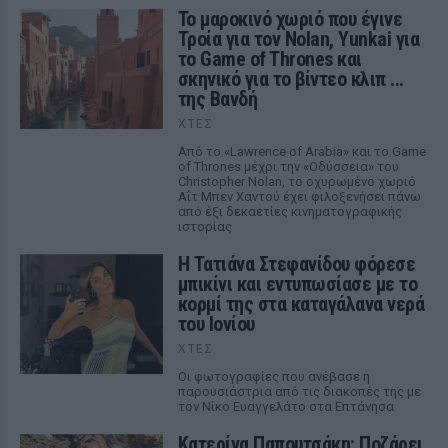
Το μαροκινό χωριό που έγινε
Τροία για τον Nolan, Yunkai για
το Game of Thrones και
σκηνικό για το βίντεο κλιπ ...
της Βανδή
ΧΤΕΣ
Από το «Lawrence of Arabia» και το Game
of Thrones μέχρι την «Οδύσσεια» του
Christopher Nolan, το οχυρωμένο χωριό
Αΐτ Μπεν Χαντού έχει φιλοξενήσει πάνω
από έξι δεκαετίες κινηματογραφικής
ιστορίας
Η Τατιάνα Στεφανίδου φόρεσε
μπικίνι και εντυπωσίασε με το
κορμί της στα καταγάλανα νερά
του Ιονίου
ΧΤΕΣ
Οι φωτογραφίες που ανέβασε η
παρουσιάστρια από τις διακοπές της με
τον Νίκο Ευαγγελάτο στα Επτάνησα
Κατερίνα Παπουτσάκη: Ποζάρει