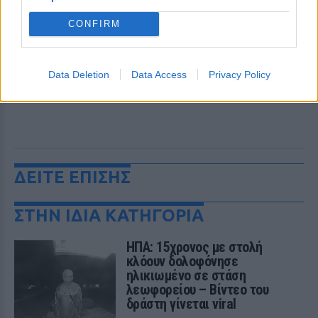
CONFIRM
Data Deletion
Data Access
Privacy Policy
ΔΕΙΤΕ ΕΠΙΣΗΣ
ΣΤΗΝ ΙΔΙΑ ΚΑΤΗΓΟΡΙΑ
ΗΠΑ: 15χρονος με στολή
κλόουν δολοφόνησε
ηλικιωμένο σε στάση
λεωφορείου – Βίντεο του
δράστη γίνεται viral