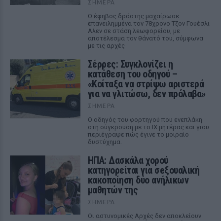
ΣΉΜΕΡΑ
Ο έφηβος δράστης μαχαίρωσε
επανειλημμένα τον 78χρονο Τζον Γουέσλι
Αλεν σε στάση λεωφορείου, με
αποτέλεσμα τον θάνατό του, σύμφωνα
με τις αρχές
Σέρρες: Συγκλονίζει η
κατάθεση του οδηγού –
«Κοίταξα να στρίψω αριστερά
για να γλιτώσω, δεν πρόλαβα»
ΣΉΜΕΡΑ
Ο οδηγός του φορτηγού που ενεπλάκη
στη σύγκρουση με το ΙΧ μητέρας και γιου
περιέγραψε πώς έγινε το μοιραίο
δυστύχημα.
ΗΠΑ: Δασκάλα χορού
κατηγορείται για σeξουαλική
κακοποίηση δύο ανήλικων
μαθητών της
ΣΉΜΕΡΑ
Οι αστυνομικές Αρχές δεν αποκλείουν