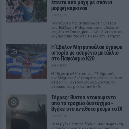
έπειτα από μάχη με σπάνια
μορφή καρκίνου
ΣΉΜΕΡΑ
Τον θάνατο της ανακοίνωσε η μητέρα
της, Ελίζαμπεθ Μόροου, και ο αδελφός
της, Όστιν Τάουλ, μέσω ενός βίντεο στον
λογαριασμό της στο TikTok την Τετάρτη
Η Έβελυν Μητροπούλου έγραψε
ιστορία με ασημένιο μετάλλιο
στο Παγκόσμιο Κ20
ΣΉΜΕΡΑ
Η 18χρονη αθλήτρια του ΓΣ Κηφισιάς
αναδείχθηκε δεύτερη στο μήκος με άλμα
στα 6,44μ., σχεδόν ισοφαρίζοντας το
ατομικό της ρεκόρ των 6,45μ.
Σέρρες: Βίντεο‑ντοκουμέντο
από το τροχαίο δυστύχημα ‑
Βγήκε στο αντίθετο ρεύμα το ΙΧ
ΣΉΜΕΡΑ
Το ΙΧ βγήκε από το δρόμο, «καβάλησε» τη
διπλή διαχωριστική και συγκρούστηκε