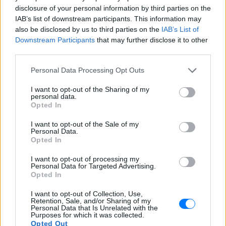
disclosure of your personal information by third parties on the
Ακολουθήστε το E-Radio.gr στο
Google News
IAB’s list of downstream participants. This information may
also be disclosed by us to third parties on the
IAB’s List of
και μάθετε πρώτοι
τα πιο hot νέα
.
Downstream Participants
that may further disclose it to other
third parties.
Για ακόμη περισσότερα
νέα
, μπείτε στην
ροή
ειδήσεων
του E-Daily.gr
Personal Data Processing Opt Outs
Ακολουθήστε το E-Radio.gr και στο Instagram
I want to opt-out of the Sharing of my
personal data.
Opted In
ΔΙΑΦΗΜΙΣΗ
I want to opt-out of the Sale of my
Personal Data.
Opted In
I want to opt-out of processing my
Personal Data for Targeted Advertising.
Opted In
I want to opt-out of Collection, Use,
Retention, Sale, and/or Sharing of my
Personal Data that Is Unrelated with the
Purposes for which it was collected.
Opted Out