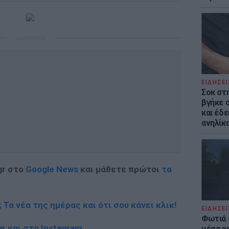
ΔΙΑΦΗΜΙΣΗ
ΕΙΔΗΣΕΙ
Σοκ στ
βγήκε 
και έδε
ανηλίκα
gr στο
Google News
και μάθετε πρώτοι
τα
; Τα νέα της ημέρας και ότι σου κάνει κλικ!
ΕΙΔΗΣΕΙ
Φωτιά 
r και στο Instagram
μέσα κ