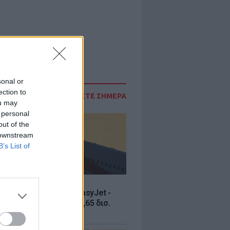
sonal or
ection to
ΔΙΑΒΑΣΤΕ ΣΗΜΕΡΑ
ou may
 personal
out of the
 downstream
B’s List of
Σ
ία εξαγοράς για την EasyJet -
ερικανική Appolo για 6,65 δισ.