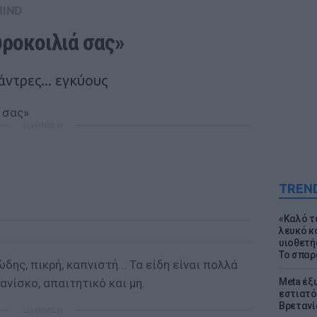
MIND
ροκοιλιά σας» 
ντρες... εγκύους
ΔΙΑΦΗΜΙΣΗ
TREN
«Καλό τα
λευκό κ
υιοθετή
Το σπαρ
δης, πικρή, καπνιστή... Τα είδη είναι πολλά
ανίσκο, απαιτητικό και μη.
Meta έξυ
εστιατό
Βρετανί
ΔΙΑΦΗΜΙΣΗ