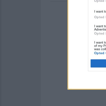
Opted 
I want t
Opted 
I want 
Advertis
Opted 
I want t
of my P
was col
Opted 