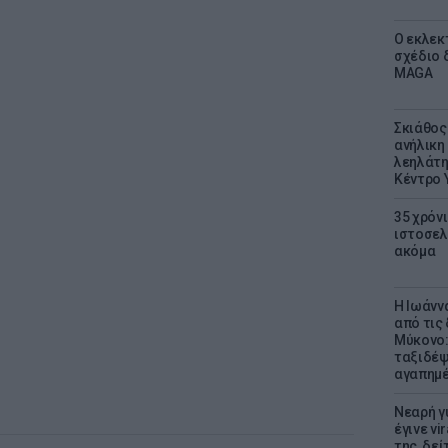
Ο εκλεκ
σχέδιο 
MAGA
Σκιάθος:
ανήλικη 
λεηλάτη
Κέντρο 
35 χρόν
ιστοσελ
ακόμα
Η Ιωάνν
από τις
Μύκονο:
ταξιδέψε
αγαπημέ
Νεαρή γ
έγινε vi
της, δε