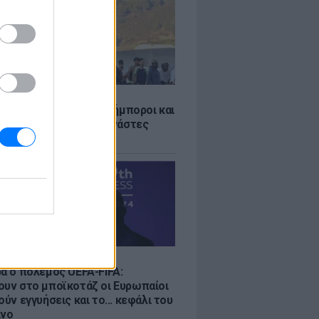
Σ
 «Οι κάτοικοι είναι ανήμποροι και
ι αγωνία» - 5.000 μετανάστες
νουν στην περιοχή
Σ
ρα ο πόλεμος UEFA-FIFA:
ουν στο μποϊκοτάζ οι Ευρωπαίοι
ούν εγγυήσεις και το... κεφάλι του
ίνο