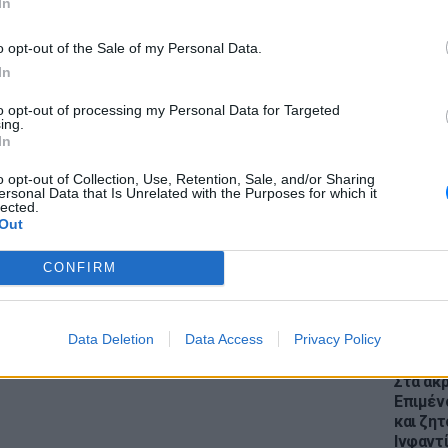
In
ΔΙΑΦΗΜΙΣΗ
o opt-out of the Sale of my Personal Data.
In
to opt-out of processing my Personal Data for Targeted
ing.
ΕΙΔΗΣΕΙ
In
Θέουτα:
γεμάτο
o opt-out of Collection, Use, Retention, Sale, and/or Sharing
ersonal Data that Is Unrelated with the Purposes for which it
παραμέ
lected.
Out
CONFIRM
Data Deletion
Data Access
Privacy Policy
ΕΙΔΗΣΕΙ
Στα άκ
Επιμέν
και ζητ
Ινφαντ