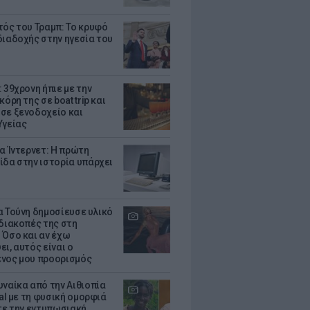
τός του Τραμπ: Το κρυφό
διαδοχής στην ηγεσία του
 39χρονη ήπιε με την
κόρη της σε boat trip και
σε ξενοδοχείο και
Υγείας
ια Ίντερνετ: Η πρώτη
ίδα στην ιστορία υπάρχει
α Τούνη δημοσίευσε υλικό
 διακοπές της στη
 Όσο και αν έχω
ι, αυτός είναι ο
νος μου προορισμός
υναίκα από την Αιθιοπία
ral με τη φυσική ομορφιά
ίτε την εντυπωσιακή