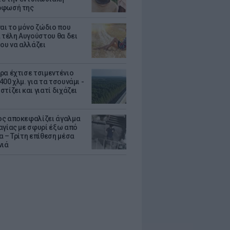
ρφωσή της
ναι το μόνο ζώδιο που
α τέλη Αυγούστου θα δει
του να αλλάζει
ρα έχτισε τσιμεντένιο
00 χλμ. για τα τσουνάμι -
τίζει και γιατί διχάζει
ς αποκεφαλίζει άγαλμα
αγίας με σφυρί έξω από
α – Τρίτη επίθεση μέσα
νιά