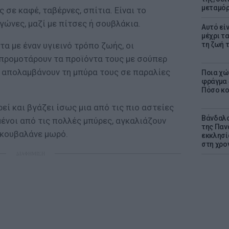
μεταμό
ς σε καφέ, ταβέρνες, σπίτια. Είναι το
ώνες, μαζί με πίτσες ή σουβλάκια.
Αυτό εί
μέχρι τ
τα με έναν υγιεινό τρόπο ζωής, οι
τη ζωή 
 προμοτάρουν τα προϊόντα τους με σούπερ
 απολαμβάνουν τη μπύρα τους σε παραλίες
Ποια χώ
φράγμα 4
Πόσο κοσ
εί και βγάζει ίσως μια από τις πιο αστείες
Βάνδαλο
ένοι από τις πολλές μπύρες, αγκαλιάζουν
της Παν
α κουβαλάνε μωρό.
εκκλησί
στη χρο
ΔΙΑΦΗΜΙΣΗ