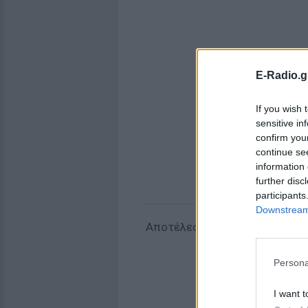
E-Radio.g
If you wish 
sensitive in
confirm you
continue se
information 
further disc
participants
Downstream 
Αποτέλεσμα; Παρασκευάζεται
Persona
I want t