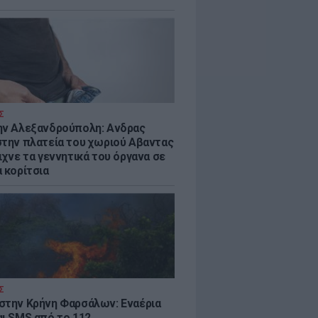
Σ
ην Αλεξανδρούπολη: Ανδρας
στην πλατεία του χωριού Αβαντας
ιχνε τα γεννητικά του όργανα σε
 κορίτσια
Σ
στην Κρήνη Φαρσάλων: Εναέρια
αι SMS από το 112