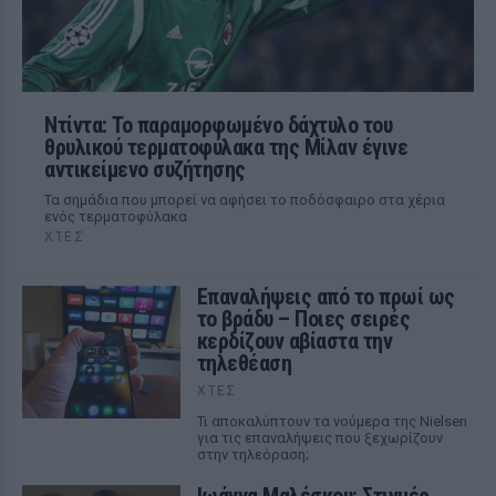
Ντίντα: Το παραμορφωμένο δάχτυλο του
θρυλικού τερματοφύλακα της Μίλαν έγινε
αντικείμενο συζήτησης
Τα σημάδια που μπορεί να αφήσει το ποδόσφαιρο στα χέρια
ενός τερματοφύλακα
ΧΤΕΣ
Επαναλήψεις από το πρωί ως
το βράδυ – Ποιες σειρές
κερδίζουν αβίαστα την
τηλεθέαση
ΧΤΕΣ
Τι αποκαλύπτουν τα νούμερα της Nielsen
για τις επαναλήψεις που ξεχωρίζουν
στην τηλεόραση;