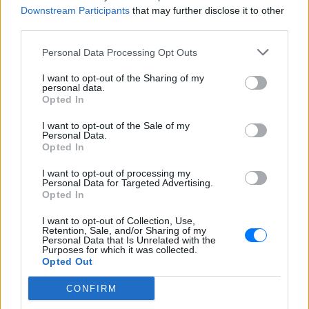
Ο διάσημος κιθαρίστας απο τον
Downstream Participants
that may further disclose it to other
οποιο εμπνεύστηκε το όνομα
third parties.
της η Αση Μπήλιου ‑ Πώς τη
βάφτισαν
Personal Data Processing Opt Outs
ΠΡΙΝ 3 ΏΡΕΣ
I want to opt-out of the Sharing of my
Το πραγματικό της όνομα δεν είναι Αση:
personal data.
Η απίστευτη ιστορία πίσω από την
Opted In
απόφαση της Ασης Μπήλιου που
ελάχιστοι γνώριζαν
I want to opt-out of the Sale of my
Personal Data.
Το απογευματινό μπάνιο της
Opted In
Μαρίας Σολωμού στη θάλασσα:
Η τέλεια ώρα, γράφει από τη
I want to opt-out of processing my
Σαντορίνη
Personal Data for Targeted Advertising.
Opted In
ΧΤΕΣ
Η ηθοποιός μοιράστηκε μία φωτογραφία
I want to opt-out of Collection, Use,
της με μαγιό από παραλία του νησιού
Retention, Sale, and/or Sharing of my
Personal Data that Is Unrelated with the
Purposes for which it was collected.
Opted Out
CONFIRM