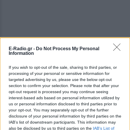
E-Radio.gr -
Do Not Process My Personal
ΔΕΙΤΕ ΕΠΙΣΗΣ
Information
ΣΤΗΝ ΙΔΙΑ ΚΑΤΗΓΟΡΙΑ
If you wish to opt-out of the sale, sharing to third parties, or
processing of your personal or sensitive information for
Οι συναυλίες επιτέλους
targeted advertising by us, please use the below opt-out
βγάζουν φτηνά εισιτήρια ‑
section to confirm your selection. Please note that after your
Ποιοι καλλιτέχνες κατέβασαν
opt-out request is processed you may continue seeing
τις τιμές
interest-based ads based on personal information utilized by
us or personal information disclosed to third parties prior to
ΠΡΙΝ 3 ΏΡΕΣ
your opt-out. You may separately opt-out of the further
Οι fans δεν αντέχουν άλλες αυξήσεις: Τα
disclosure of your personal information by third parties on the
φθηνά εισιτήρια που εξαφανίζονται σε
λίγα λεπτά
IAB’s list of downstream participants. This information may
also be disclosed by us to third parties on the
IAB’s List of