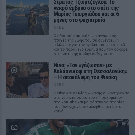
Στράτος Τζώρτζογλου: Το
νεκρό έμβρυο στο σπίτι της
Μαρίας Γεωργιάδου και οι 6
μήνες στο ψυχιατρείο
ΧΤΕΣ
Ο ηθοποιός αποκάλυψε άγνωστες
πτυχές της ζωής του σε συνέντευξη,
μιλώντας για τον εγκλεισμό του στο 401
και το παράξενο εύρημα που τον σόκαρε
στο σπίτι της πρώην συζύγου του.
Νίνο: «Τον «γάζωσαν» με
Καλάσνικοφ στη Θεσσαλονίκη»
– Η αποκάλυψη του Ψινάκη
ΧΤΕΣ
Ο Νίνο και ο Ηλίας Ψινάκης συναντήθηκαν
στο νέο επεισόδιο του «Γηροκομείου»
στο YouTube και μοιράστηκαν ιστορίες
που δεν είχαν αποκαλυφθεί ποτέ στο
κοινό.