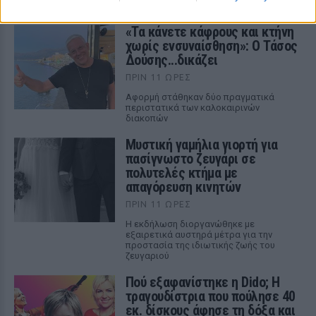
«Τα κάνετε κάφρους και κτήνη
χωρίς ενσυναίσθηση»: Ο Τάσος
Δούσης...δικάζει
ΠΡΙΝ 11 ΏΡΕΣ
Αφορμή στάθηκαν δύο πραγματικά
περιστατικά των καλοκαιρινών
διακοπών
Μυστική γαμήλια γιορτή για
πασίγνωστο ζευγάρι σε
πολυτελές κτήμα με
απαγόρευση κινητών
ΠΡΙΝ 11 ΏΡΕΣ
Η εκδήλωση διοργανώθηκε με
εξαιρετικά αυστηρά μέτρα για την
προστασία της ιδιωτικής ζωής του
ζευγαριού
Πού εξαφανίστηκε η Dido; Η
τραγουδίστρια που πούλησε 40
εκ. δίσκους άφησε τη δόξα και