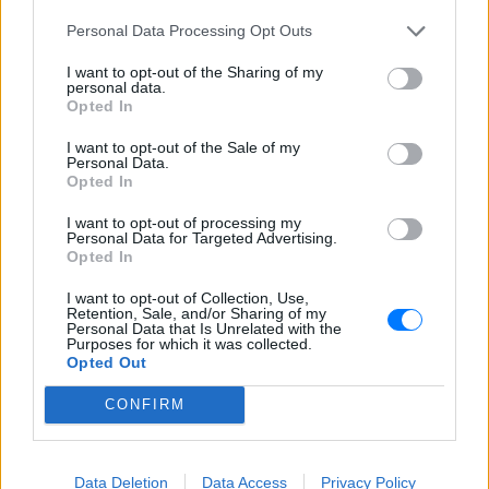
η Μαρία Μενούνος στο post της
Personal Data Processing Opt Outs
Ο αδελφός της Αντζελίνα Τζολί
έκανε coming out στα 53 του
I want to opt-out of the Sharing of my
personal data.
ΠΡΙΝ 11 ΏΡΕΣ
Opted In
Τώρα, στα 53 του, μίλησε δημόσια για
κάτι που δεν χωρούσε σε εκείνη την
I want to opt-out of the Sale of my
παλιά celebrity αφήγηση: είναι gay
Personal Data.
Opted In
I want to opt-out of processing my
Personal Data for Targeted Advertising.
Opted In
I want to opt-out of Collection, Use,
Retention, Sale, and/or Sharing of my
Personal Data that Is Unrelated with the
Purposes for which it was collected.
Opted Out
Έξαλλη Ιουλία Καλλιμάνη πλήρωσε με το ίδιο
νόμισμα θαμώνα: «Εσένα σου αρέσει αυτό;»
CONFIRM
Απρόσμενη αντίδραση στη σκηνή από την Ιουλία Καλλιμάνη:
θαμώνας της πετούσε με δύναμη λουλούδια μαζί με τα
πανέρια και η τραγουδίστρια ανταπέδωσε αμέσως.
ΠΡΙΝ 11 ΏΡΕΣ
Data Deletion
Data Access
Privacy Policy