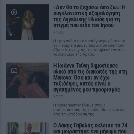
«Δεν θα το ξεχάσω όσο ζω»: Η
συγκλονιστική εξομολόγηση
της Αγγελικής Ηλιάδη για τη
στιγμή που είδε τον Ιησού
ΧΤΕΣ
Η τραγουδίστρια περιέγραψε μέσα από
το Instagram μια εμπειρία που λέει πως
έζησε όταν ο γιος της νοσηλευόταν στο
νοσοκομείο της Αρτας.
Η Ιωάννα Τούνη δημοσίευσε
υλικό από τις διακοπές της στη
Μύκονο: Όσο και αν έχω
ταξιδέψει, αυτός είναι ο
αγαπημένος μου προορισμός
ΧΤΕΣ
Η Instagrammer έδειξε στους
διαδικτυακούς της ακόλουθους εικόνες
από την απόδρασή της
Ο Λάκης Γαβαλάς έκλεισε τα 74
και μοιράστηκε ένα μήνυμα που