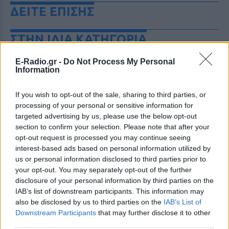
ΔΕΙΤΕ ΕΠΙΣΗΣ
ΣΤΗΝ ΙΔΙΑ ΚΑΤΗΓΟΡΙΑ
Μύκονος: Ιταλοί παρτάρουν σε
E-Radio.gr -
Do Not Process My Personal
Information
έξαλλη κατάσταση μέσα σε...
βανάκι ‑ Η αντίδραση του
οδηγού
If you wish to opt-out of the sale, sharing to third parties, or
processing of your personal or sensitive information for
ΠΡΙΝ 11 ΏΡΕΣ
targeted advertising by us, please use the below opt-out
Στα πλάνα που δημοσιεύει το Mykonos
section to confirm your selection. Please note that after your
live TV, οι επιβάτες φαίνονται να
διασκεδάζουν με ιδιαίτερα έντονο
opt-out request is processed you may continue seeing
τρόπο, χοροπηδώντας, τραγουδώντας
interest-based ads based on personal information utilized by
και φωνάζοντας μέσα στο όχημα
us or personal information disclosed to third parties prior to
Η Μαρία Μενούνος φόρεσε
your opt-out. You may separately opt-out of the further
μπικίνι με τα χρώματα της
disclosure of your personal information by third parties on the
ελληνικής σημαίας
IAB’s list of downstream participants. This information may
also be disclosed by us to third parties on the
IAB’s List of
ΠΡΙΝ 11 ΏΡΕΣ
Downstream Participants
that may further disclose it to other
«Κάθε χρόνο η Ελλάδα μου χαρίζει κάτι
third parties.
που δεν ήξερα ότι μου έλειπε» σημειώνει