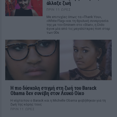
άλλαξε ζωή
ΠΡΙΝ 11 ΏΡΕΣ
Με επιτυχίες όπως τα «Thank You»,
«White Flag» και τη θρυλική συνεργασία
της με τον Eminem στο «Stan», η Dido
έγινε μία από τις μεγαλύτερες ποπ σταρ
των 00s
Η πιο δύσκολη στιγμή στη ζωή του Barack
Obama δεν συνέβη στον Λευκό Οίκο
Η νύχτα που ο Barack και η Michelle Obama φοβήθηκαν για τη
ζωή της κόρης τους
ΠΡΙΝ 11 ΏΡΕΣ