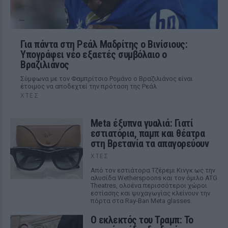
Για πάντα στη Ρεάλ Μαδρίτης ο Βινίσιους:
Υπογράφει νέο εξαετές συμβόλαιο ο
Βραζιλιάνος
Σύμφωνα με τον Φαμπρίτσιο Ρομάνο ο Βραζιλιάνος είναι
έτοιμος να αποδεχτεί την πρόταση της Ρεάλ
ΧΤΕΣ
Meta έξυπνα γυαλιά: Γιατί
εστιατόρια, παμπ και θέατρα
στη Βρετανία τα απαγορεύουν
ΧΤΕΣ
Από τον εστιάτορα Τζέρεμι Κινγκ ως την
αλυσίδα Wetherspoons και τον όμιλο ATG
Theatres, ολοένα περισσότεροι χώροι
εστίασης και ψυχαγωγίας κλείνουν την
πόρτα στα Ray-Ban Meta glasses.
Ο εκλεκτός του Τραμπ: Το