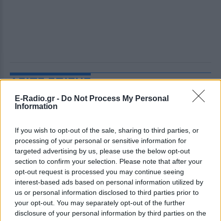
ΔΕΙΤΕ ΕΠΙΣΗΣ
E-Radio.gr -
Do Not Process My Personal
ΣΤΗΝ ΙΔΙΑ ΚΑΤΗΓΟΡΙΑ
Information
Σέρρες: Βίντεο‑ντοκουμέντο
If you wish to opt-out of the sale, sharing to third parties, or
από το τροχαίο δυστύχημα ‑
processing of your personal or sensitive information for
Βγήκε στο αντίθετο ρεύμα το ΙΧ
targeted advertising by us, please use the below opt-out
section to confirm your selection. Please note that after your
ΠΡΙΝ 11 ΏΡΕΣ
opt-out request is processed you may continue seeing
Το ΙΧ βγήκε από το δρόμο, «καβάλησε» τη
interest-based ads based on personal information utilized by
διπλή διαχωριστική και συγκρούστηκε
πλαγιομετωπικά με το φορτηγό, με
us or personal information disclosed to third parties prior to
αποτέλεσμα τον θανάσιμο τραυματισμό
your opt-out. You may separately opt-out of the further
των επιβατών
disclosure of your personal information by third parties on the