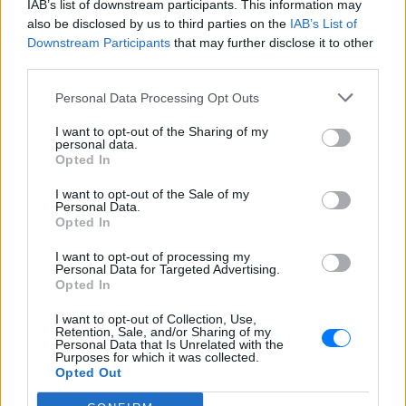
Συγκλονιστικό βίντεο από
IAB’s list of downstream participants. This information may
χειρουργείο την ώρα του
also be disclosed by us to third parties on the
IAB’s List of
σεισμού των 7,1R στην Ιαπωνία
Downstream Participants
that may further disclose it to other
third parties.
ΠΡΙΝ 11 ΏΡΕΣ
Σύμφωνα με ιαπωνικά μέσα ενημέρωσης,
Personal Data Processing Opt Outs
η επέμβαση διακόπηκε προσωρινά λόγω
του σεισμού της 28ης Ιουλίου, ωστόσο
I want to opt-out of the Sharing of my
λίγο αργότερα συνεχίστηκε και
personal data.
ολοκληρώθηκε με επιτυχία
Opted In
Τροχαίο με δύο νεκρούς στις
Σέρρες: Μητέρα και γιος
I want to opt-out of the Sale of my
Personal Data.
έχασαν τη ζωή τους
Opted In
ΠΡΙΝ 11 ΏΡΕΣ
I want to opt-out of processing my
Μετωπική σύγκρουση ΙΧ με φορτηγό: Τι
Personal Data for Targeted Advertising.
αναφέρουν οι πρώτες πληροφορίες για
Opted In
το φονικό δυστύχημα
I want to opt-out of Collection, Use,
Retention, Sale, and/or Sharing of my
Personal Data that Is Unrelated with the
Purposes for which it was collected.
Opted Out