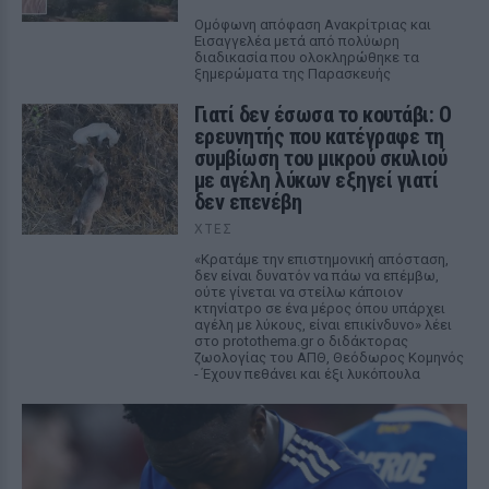
Ομόφωνη απόφαση Ανακρίτριας και
Εισαγγελέα μετά από πολύωρη
διαδικασία που ολοκληρώθηκε τα
ξημερώματα της Παρασκευής
Γιατί δεν έσωσα το κουτάβι: Ο
ερευνητής που κατέγραφε τη
συμβίωση του μικρού σκυλιού
με αγέλη λύκων εξηγεί γιατί
δεν επενέβη
ΧΤΕΣ
«Κρατάμε την επιστημονική απόσταση,
δεν είναι δυνατόν να πάω να επέμβω,
ούτε γίνεται να στείλω κάποιον
κτηνίατρο σε ένα μέρος όπου υπάρχει
αγέλη με λύκους, είναι επικίνδυνο» λέει
στο protothema.gr ο διδάκτορας
ζωολογίας του ΑΠΘ, Θεόδωρος Κομηνός
- Έχουν πεθάνει και έξι λυκόπουλα