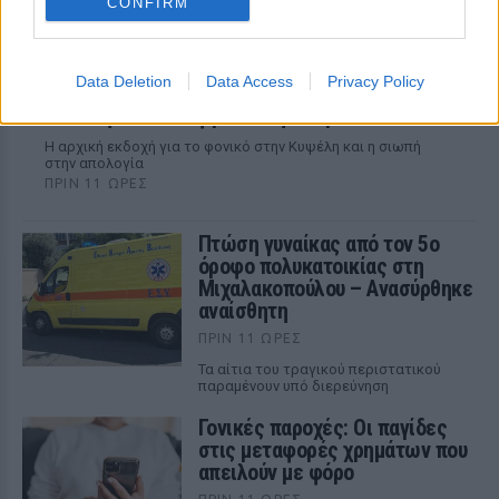
CONFIRM
Data Deletion
Data Access
Privacy Policy
«Δεν το πιστεύουμε», λένε οι Αμερικανοί που
υιοθέτησαν τον Αφγανό στη Λέσβο
Η αρχική εκδοχή για το φονικό στην Κυψέλη και η σιωπή
στην απολογία
ΠΡΙΝ 11 ΏΡΕΣ
Πτώση γυναίκας από τον 5ο
όροφο πολυκατοικίας στη
Μιχαλακοπούλου – Ανασύρθηκε
αναίσθητη
ΠΡΙΝ 11 ΏΡΕΣ
Τα αίτια του τραγικού περιστατικού
παραμένουν υπό διερεύνηση
Γονικές παροχές: Οι παγίδες
στις μεταφορές χρημάτων που
απειλούν με φόρο