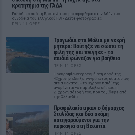
κρατητήρια της ΓΑΔΑ
Εκδόθηκε από τη Βρετανία και μεταφέρθηκε στην Αθήνα με
συνοδεία του ελληνικού FBI - Δείτε φωτογραφίες
ΠΡΙΝ 11 ΏΡΕΣ
Τραγωδία στα Μάλια με νεκρή
μητέρα: Βούτηξε να σώσει τη
φίλη της και πνίγηκε ‑ τα
παιδιά φώναζαν για βοήθεια
ΠΡΙΝ 11 ΏΡΕΣ
Η νεκροψία-νεκροτομή στη σορό της
42χρονης έδειξε πνιγμό εντός ύδατος ως
αιτία θανάτου - το 3χρονο παιδί της
αναμένεται να παραλάβει σήμερα η
21χρονη αδερφή του, που ταξίδεψε από
την Ολλανδία
Προφυλακίστηκαν ο δήμαρχος
Στυλίδας και δύο ακόμη
κατηγορούμενοι για την
πυρκαγιά στη Βοιωτία
ΠΡΙΝ 11 ΏΡΕΣ