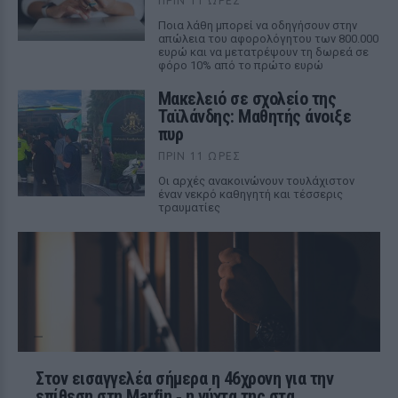
ΠΡΙΝ 11 ΏΡΕΣ
Ποια λάθη μπορεί να οδηγήσουν στην
απώλεια του αφορολόγητου των 800.000
ευρώ και να μετατρέψουν τη δωρεά σε
φόρο 10% από το πρώτο ευρώ
Μακελειό σε σχολείο της
Ταϊλάνδης: Μαθητής άνοιξε
πυρ
ΠΡΙΝ 11 ΏΡΕΣ
Οι αρχές ανακοινώνουν τουλάχιστον
έναν νεκρό καθηγητή και τέσσερις
τραυματίες
Στον εισαγγελέα σήμερα η 46χρονη για την
επίθεση στη Marfin ‑ η νύχτα της στα