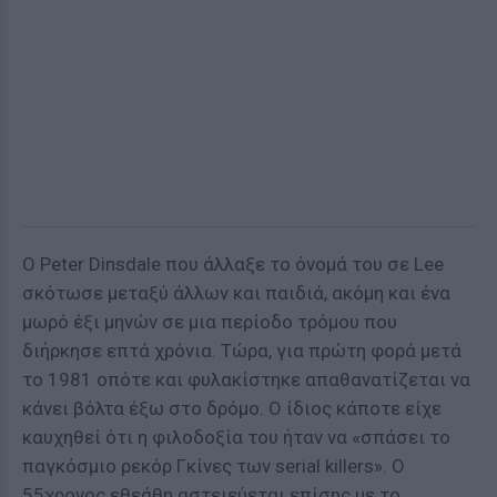
Ο Peter Dinsdale που άλλαξε το όνομά του σε Lee
σκότωσε μεταξύ άλλων και παιδιά, ακόμη και ένα
μωρό έξι μηνών σε μια περίοδο τρόμου που
διήρκησε επτά χρόνια. Τώρα, για πρώτη φορά μετά
το 1981 οπότε και φυλακίστηκε απαθανατίζεται να
κάνει βόλτα έξω στο δρόμο. Ο ίδιος κάποτε είχε
καυχηθεί ότι η φιλοδοξία του ήταν να «σπάσει το
παγκόσμιο ρεκόρ Γκίνες των serial killers». Ο
55χρονος εθεάθη αστειεύεται επίσης με το