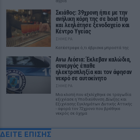
άγρια
Σκιάθος: 39χρονη ήπιε με την
ανήλικη κόρη της σε boat trip
και λεηλάτησε ξενοδοχείο και
Κέντρο Υγείας
ΣΉΜΕΡΑ
Κατέστρεφε ό,τι έβρισκε μπροστά της
Ανω Λιόσια: Έκλεβαν καλώδια,
συνεργός έπαθε
ηλεκτροπληξία και τον άφησαν
νεκρό σε αυτοκίνητο
ΣΉΜΕΡΑ
Μια κλοπή που εξελίχθηκε σε τραγωδία
εξιχνίασε η Υποδιεύθυνση Δίωξης και
Εξιχνίασης Εγκλημάτων Δυτικής Αττικής
- αφορά τον 72χρονο που βρέθηκε
νεκρός σε όχημα
ΔΕΙΤΕ ΕΠΙΣΗΣ