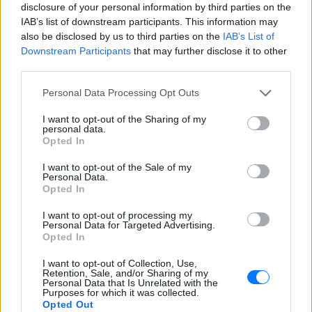
disclosure of your personal information by third parties on the
IAB’s list of downstream participants. This information may
also be disclosed by us to third parties on the
IAB’s List of
Downstream Participants
that may further disclose it to other
third parties.
Personal Data Processing Opt Outs
I want to opt-out of the Sharing of my
personal data.
Opted In
I want to opt-out of the Sale of my
ΔΕΙΤΕ ΕΠΙΣΗΣ
Personal Data.
Opted In
ΣΤΗΝ ΙΔΙΑ ΚΑΤΗΓΟΡΙΑ
I want to opt-out of processing my
Personal Data for Targeted Advertising.
Opted In
35 χρόνια Ίντερνετ: Η πρώτη
ιστοσελίδα στην ιστορία
I want to opt-out of Collection, Use,
υπάρχει ακόμα
Retention, Sale, and/or Sharing of my
Personal Data that Is Unrelated with the
ΣΉΜΕΡΑ
Purposes for which it was collected.
Opted Out
Στις 6 Αυγούστου 1991 ο Τιμ Μπέρνερς Λι