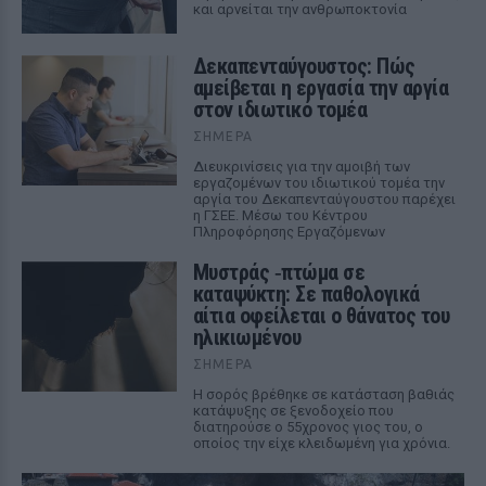
και αρνείται την ανθρωποκτονία
Δεκαπενταύγουστος: Πώς
αμείβεται η εργασία την αργία
στον ιδιωτικό τομέα
ΣΉΜΕΡΑ
Διευκρινίσεις για την αμοιβή των
εργαζομένων του ιδιωτικού τομέα την
αργία του Δεκαπενταύγουστου παρέχει
η ΓΣΕΕ. Μέσω του Κέντρου
Πληροφόρησης Εργαζόμενων
Μυστράς ‑πτώμα σε
καταψύκτη: Σε παθολογικά
αίτια οφείλεται ο θάνατος του
ηλικιωμένου
ΣΉΜΕΡΑ
Η σορός βρέθηκε σε κατάσταση βαθιάς
κατάψυξης σε ξενοδοχείο που
διατηρούσε ο 55χρονος γιος του, ο
οποίος την είχε κλειδωμένη για χρόνια.