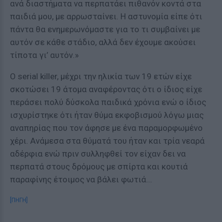
ανά διαστήματα να περπατάει πιθανόν κοντά στα
παιδιά μου, με αρρωσταίνει. Η αστυνομία είπε ότι
πάντα θα ενημερωνόμαστε για το τι συμβαίνει με
αυτόν σε κάθε στάδιο, αλλά δεν έχουμε ακούσει
τίποτα γι’ αυτόν.»
Ο serial killer, μέχρι την ηλικία των 19 ετών είχε
σκοτώσει 19 άτομα αναφέροντας ότι ο ίδιος είχε
περάσει πολύ δύσκολα παιδικά χρόνια ενώ ο ίδιος
ισχυρίστηκε ότι ήταν θύμα εκφοβισμού λόγω μιας
αναπηρίας που τον άφησε με ένα παραμορφωμένο
χέρι. Ανάμεσα στα θύματά του ήταν και τρία νεαρά
αδέρφια ενώ πριν συλληφθεί τον είχαν δει να
περπατά στους δρόμους με σπίρτα και κουτιά
παραφίνης έτοιμος να βάλει φωτιά...
[ΠΗΓΗ]