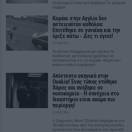
ήταν παρόν όταν εκτυλίχθηκε το τραγικό
συμβάν.
Kοράκι στην Αγγλία δεν
αστειευόταν καθόλου:
Επιτέθηκε σε γυναίκα και την
έριξε κάτω ‑ Δες τι έγινε!
ΣΉΜΕΡΑ
Το βίντεο πλημμύρισε με σχόλια το
διαδίκτυο, με πολλούς χρήστες να
αστειεύονται ότι το κοράκι «θυμόταν»
κάποιο παλιό παράπονο
Απίστευτο σκηνικό στην
Ουαλία! Ένας τύπος ντύθηκε
Χάρος και ανέβηκε σε
νοσοκομείο ‑ H συνέχεια στο
δικαστήριο είναι ακόμα πιο
περίεργη!
ΣΉΜΕΡΑ
Ο 26χρονος Λέον Τζιλέσπι παρέμεινε για
50 λεπτά πάνω από την κεντρική είσοδο,
κρατώντας ένα αντικείμενο που έμοιαζε