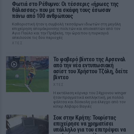
Φωτιά στο Ρέθυμνο: Οι τέσσερις «ήρωες της
θάλασσας» που με τα σκάφη τους έσωσαν
πάνω από 100 ανθρώπους
Καθοριστική ήταν η συμβολή τεσσάρων ιδιωτών στη μεγάλη
επιχείρηση απομάκρυνσης πολιτών και επισκεπτών από τον
Αγιο Παύλο και την Πρέβελη, την ώρα που η πυρκαγιά
απειλούσε τις δύο περιοχές
ΧΤΕΣ
Το φοβερό βίντεο της Αρσεναλ
από την νέα εντυπωσιακή
ασίστ του Χρήστου Τζόλη, δείτε
βίντεο
ΧΤΕΣ
Η εκτέλεση κόρνερ του 24χρονου winger
ήταν πραγματικά εκπληκτική, με πολλά
φάλτσα και δύσκολη για έλεγχο από τον
κίπερ Αλβαρο Βαγιές
Σοκ στην Κρήτη: Τουρίστας
επιχείρησε να χρηματίσει
υπάλληλο για του επιτρέψει να