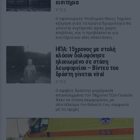
εισιτήρια
ΧΤΕΣ
Ο υφυπουργός Υποδομών Νίκος Ταχιάος
εξήγησε γιατί τα πρώτα δρομολόγια θα
γίνονται νυχτερινές ώρες χωρίς
επιβάτες, και τι προβλέπεται για
εισιτήρια και νέες επεκτάσεις.
ΗΠΑ: 15χρονος με στολή
κλόουν δολοφόνησε
ηλικιωμένο σε στάση
λεωφορείου – Βίντεο του
δράστη γίνεται viral
ΧΤΕΣ
Ο έφηβος δράστης μαχαίρωσε
επανειλημμένα τον 78χρονο Τζον Γουέσλι
Αλεν σε στάση λεωφορείου, με
αποτέλεσμα τον θάνατό του, σύμφωνα
με τις αρχές