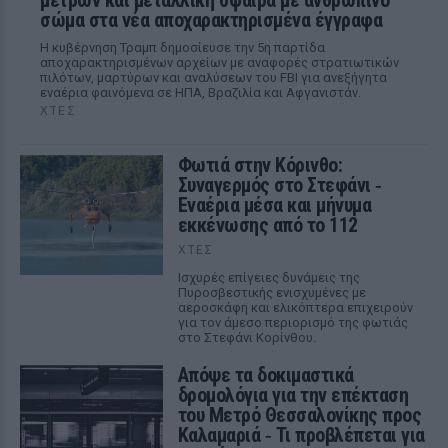
μέτρων και μεταλλική σφαίρα με ανθρώπινο
σώμα στα νέα αποχαρακτηρισμένα έγγραφα
Η κυβέρνηση Τραμπ δημοσίευσε την 5η παρτίδα
αποχαρακτηρισμένων αρχείων με αναφορές στρατιωτικών
πιλότων, μαρτύρων και αναλύσεων του FBI για ανεξήγητα
εναέρια φαινόμενα σε ΗΠΑ, Βραζιλία και Αφγανιστάν.
ΧΤΕΣ
Φωτιά στην Κόρινθο:
Συναγερμός στο Στεφάνι ‑
Εναέρια μέσα και μήνυμα
εκκένωσης από το 112
ΧΤΕΣ
Ισχυρές επίγειες δυνάμεις της
Πυροσβεστικής ενισχυμένες με
αεροσκάφη και ελικόπτερα επιχειρούν
για τον άμεσο περιορισμό της φωτιάς
στο Στεφάνι Κορίνθου.
Απόψε τα δοκιμαστικά
δρομολόγια για την επέκταση
του Μετρό Θεσσαλονίκης προς
Καλαμαριά ‑ Τι προβλέπεται για