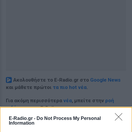
Ακολουθήστε το E-Radio.gr στο
Google News
και μάθετε πρώτοι
τα πιο hot νέα
.
Για ακόμη περισσότερα
νέα
, μπείτε στην
ροή
ειδήσεων
του E-Daily.gr
E-Radio.gr -
Do Not Process My Personal
Ακολουθήστε το E-Radio.gr και στο Instagram
Information