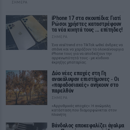
ΣΉΜΕΡΑ
iPhone 17 στα σκουπίδια: Γιατί
Ρώσοι χρήστες καταστρέφουν
τα νέα κινητά τους ... επίτηδες!
ΣΉΜΕΡΑ
Ένα viral trend στο TikTok ωθεί άνδρες να
σπάνε και να χαράζουν τα ολοκαίνουργια
iPhone τους για να αποδείξουν την
αρρενωπότητά τους - με κίνδυνο
έκρηξης μπαταρίας.
Δύο νέες εποχές στη Γη
ανακάλυψαν επιστήμονες ‑ Oι
«παραδοσιακές» ανήκουν στο
παρελθόν
ΣΉΜΕΡΑ
«Αρρυθμικές εποχές»: Η ανώμαλη
κατάσταση που διαμορφώνεται στον
πλανήτη
Βάνδαλος αποκεφαλίζει άγαλμα