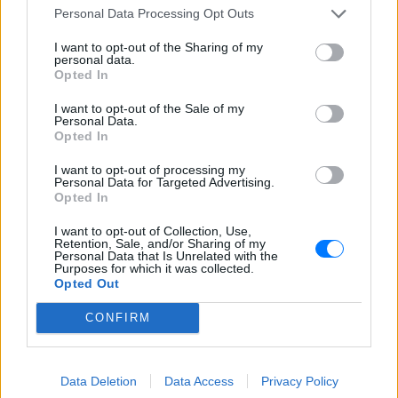
Personal Data Processing Opt Outs
Γιατί δεν έσωσα το κουτάβι: Ο
ερευνητής που κατέγραφε τη
I want to opt-out of the Sharing of my
συμβίωση του μικρού σκυλιού
personal data.
με αγέλη λύκων εξηγεί γιατί
Opted In
δεν επενέβη
I want to opt-out of the Sale of my
ΣΉΜΕΡΑ
Personal Data.
Opted In
«Κρατάμε την επιστημονική απόσταση,
δεν είναι δυνατόν να πάω να επέμβω,
ούτε γίνεται να στείλω κάποιον
I want to opt-out of processing my
κτηνίατρο σε ένα μέρος όπου υπάρχει
Personal Data for Targeted Advertising.
αγέλη με λύκους, είναι επικίνδυνο» λέει
Opted In
στο protothema.gr ο διδάκτορας
ζωολογίας του ΑΠΘ, Θεόδωρος Κομηνός
- Έχουν πεθάνει και έξι λυκόπουλα
I want to opt-out of Collection, Use,
Retention, Sale, and/or Sharing of my
Personal Data that Is Unrelated with the
Για πάντα στη Ρεάλ Μαδρίτης ο
Purposes for which it was collected.
Βινίσιους: Υπογράφει νέο
Opted Out
εξαετές συμβόλαιο ο
Βραζιλιάνος
CONFIRM
ΣΉΜΕΡΑ
Σύμφωνα με τον Φαμπρίτσιο Ρομάνο ο
Βραζιλιάνος είναι έτοιμος να αποδεχτεί
Data Deletion
Data Access
Privacy Policy
την πρόταση της Ρεάλ