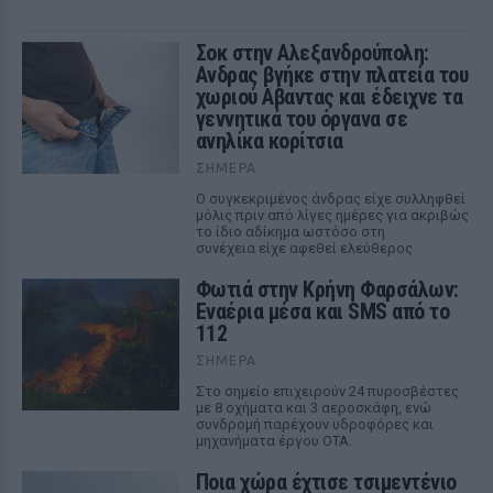
Σοκ στην Αλεξανδρούπολη:
Ανδρας βγήκε στην πλατεία του
χωριού Αβαντας και έδειχνε τα
γεννητικά του όργανα σε
ανηλίκα κορίτσια
ΣΉΜΕΡΑ
Ο συγκεκριμένος άνδρας είχε συλληφθεί
μόλις πριν από λίγες ημέρες για ακριβώς
το ίδιο αδίκημα ωστόσο στη
συνέχεια είχε αφεθεί ελεύθερος
Φωτιά στην Κρήνη Φαρσάλων:
Εναέρια μέσα και SMS από το
112
ΣΉΜΕΡΑ
Στο σημείο επιχειρούν 24 πυροσβέστες
με 8 οχήματα και 3 αεροσκάφη, ενώ
συνδρομή παρέχουν υδροφόρες και
μηχανήματα έργου ΟΤΑ.
Ποια χώρα έχτισε τσιμεντένιο