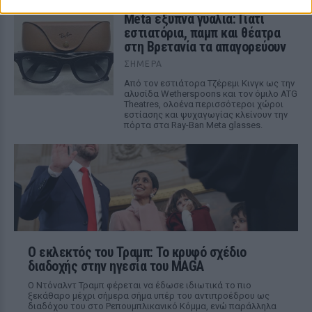
Meta έξυπνα γυαλιά: Γιατί
εστιατόρια, παμπ και θέατρα
στη Βρετανία τα απαγορεύουν
ΣΉΜΕΡΑ
Από τον εστιάτορα Τζέρεμι Κινγκ ως την
αλυσίδα Wetherspoons και τον όμιλο ATG
Theatres, ολοένα περισσότεροι χώροι
εστίασης και ψυχαγωγίας κλείνουν την
πόρτα στα Ray-Ban Meta glasses.
Ο εκλεκτός του Τραμπ: Το κρυφό σχέδιο
διαδοχής στην ηγεσία του MAGA
Ο Ντόναλντ Τραμπ φέρεται να έδωσε ιδιωτικά το πιο
ξεκάθαρο μέχρι σήμερα σήμα υπέρ του αντιπροέδρου ως
διαδόχου του στο Ρεπουμπλικανικό Κόμμα, ενώ παράλληλα