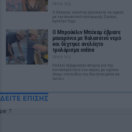
ΠΡΟΧΤΈΣ
Ο Έλληνας τενίστας βρίσκεται σε σχέση
με την εικαστικό καταγωγής Σικάγο,
Κρίστεν Τομς
Ο Μπρούκλιν Μπέκαμ έβρασε
μακαρόνια με θαλασσινό νερό
και δέχτηκε ανελέητο
τρολάρισμα online
ΠΡΟΧΤΈΣ
Πολλοί εξέφρασαν απορία για την
καταλληλότητα του νερού, με σχόλια
όπως «τα πόδια του δεν ήταν μέσα σε
αυτό;»
ΔΕΙΤΕ ΕΠΙΣΗΣ
par: 7