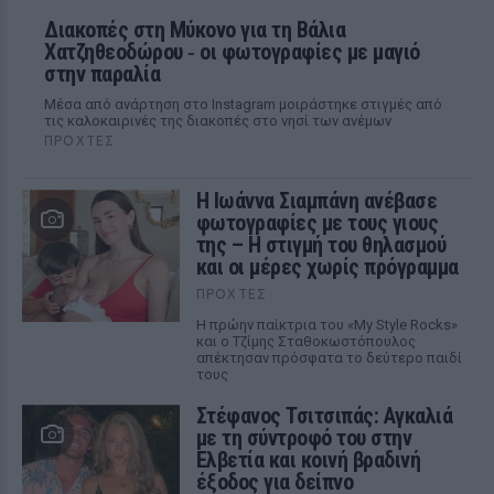
Διακοπές στη Μύκονο για τη Βάλια
Χατζηθεοδώρου ‑ οι φωτογραφίες με μαγιό
στην παραλία
Μέσα από ανάρτηση στο Instagram μοιράστηκε στιγμές από
τις καλοκαιρινές της διακοπές στο νησί των ανέμων
ΠΡΟΧΤΈΣ
H Ιωάννα Σιαμπάνη ανέβασε
φωτογραφίες με τους γιους
της – Η στιγμή του θηλασμού
και οι μέρες χωρίς πρόγραμμα
ΠΡΟΧΤΈΣ
Η πρώην παίκτρια του «My Style Rocks»
και ο Τζίμης Σταθοκωστόπουλος
απέκτησαν πρόσφατα το δεύτερο παιδί
τους
Στέφανος Τσιτσιπάς: Αγκαλιά
με τη σύντροφό του στην
Ελβετία και κοινή βραδινή
έξοδος για δείπνο