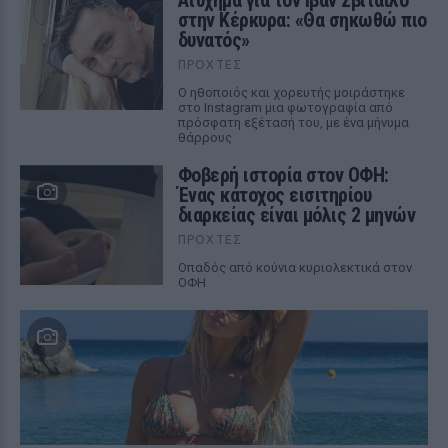
Ατύχημα για τον Ιβάν Σβιτάιλο
στην Κέρκυρα: «Θα σηκωθώ πιο
δυνατός»
ΠΡΟΧΤΈΣ
Ο ηθοποιός και χορευτής μοιράστηκε
στο Instagram μια φωτογραφία από
πρόσφατη εξέτασή του, με ένα μήνυμα
θάρρους
Φοβερή ιστορία στον ΟΦΗ:
Ένας κάτοχος εισιτηρίου
διαρκείας είναι μόλις 2 μηνών
ΠΡΟΧΤΈΣ
Οπαδός από κούνια κυριολεκτικά στον
ΟΦΗ