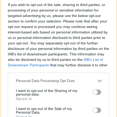
If you wish to opt-out of the sale, sharing to third parties, or
processing of your personal or sensitive information for
targeted advertising by us, please use the below opt-out
section to confirm your selection. Please note that after your
opt-out request is processed you may continue seeing
interest-based ads based on personal information utilized by
us or personal information disclosed to third parties prior to
your opt-out. You may separately opt-out of the further
disclosure of your personal information by third parties on the
ΔΕΙΤΕ ΕΠΙΣΗΣ
IAB’s list of downstream participants. This information may
also be disclosed by us to third parties on the
IAB’s List of
Downstream Participants
that may further disclose it to other
ΣΤΗΝ ΙΔΙΑ ΚΑΤΗΓΟΡΙΑ
third parties.
Ιωάννα Τούνη: Τα 33α γενέθλιά
Personal Data Processing Opt Outs
της στις Μαλδίβες και η
έκπληξη που δεν περίμενε στο
I want to opt-out of the Sharing of my
00:01
personal data.
Opted In
ΠΡΙΝ 8 ΏΡΕΣ
Η γνωστή influencer γιορτάζει τα
I want to opt-out of the Sale of my
γενέθλιά της σε ονειρικό resort με τον
Personal Data.
σύντροφό της Δημήτρη Σπυριδωνίδη, τον
Opted In