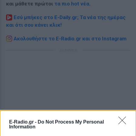
και μάθετε πρώτοι
τα πιο hot νέα
.
Εσύ μπήκες στο E-Daily.gr; Τα νέα της ημέρας
και ότι σου κάνει κλικ!
Ακολουθήστε το E-Radio.gr και στο Instagram
ΔΙΑΦΗΜΙΣΗ
E-Radio.gr -
Do Not Process My Personal
Information