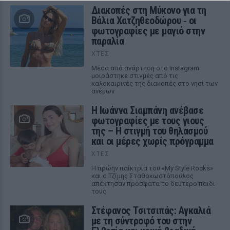
Διακοπές στη Μύκονο για τη
Βάλια Χατζηθεοδώρου ‑ οι
φωτογραφίες με μαγιό στην
παραλία
ΧΤΕΣ
Μέσα από ανάρτηση στο Instagram
μοιράστηκε στιγμές από τις
καλοκαιρινές της διακοπές στο νησί των
ανέμων
H Ιωάννα Σιαμπάνη ανέβασε
φωτογραφίες με τους γιους
της – Η στιγμή του θηλασμού
και οι μέρες χωρίς πρόγραμμα
ΧΤΕΣ
Η πρώην παίκτρια του «My Style Rocks»
και ο Τζίμης Σταθοκωστόπουλος
απέκτησαν πρόσφατα το δεύτερο παιδί
τους
Στέφανος Τσιτσιπάς: Αγκαλιά
με τη σύντροφό του στην