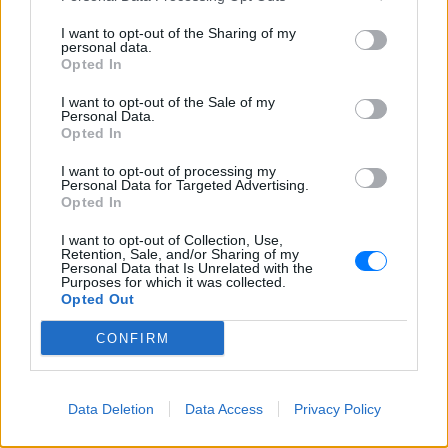
στην Κέρκυρα: «Θα σηκωθώ πιο
δυνατός»
I want to opt-out of the Sharing of my
personal data.
ΧΤΕΣ
Opted In
Ο ηθοποιός και χορευτής μοιράστηκε
στο Instagram μια φωτογραφία από
I want to opt-out of the Sale of my
πρόσφατη εξέτασή του, με ένα μήνυμα
Personal Data.
θάρρους
Opted In
I want to opt-out of processing my
Personal Data for Targeted Advertising.
Opted In
I want to opt-out of Collection, Use,
Retention, Sale, and/or Sharing of my
Personal Data that Is Unrelated with the
Purposes for which it was collected.
Opted Out
CONFIRM
Φοβερή ιστορία στον ΟΦΗ: Ένας κάτοχος
εισιτηρίου διαρκείας είναι μόλις 2 μηνών
Οπαδός από κούνια κυριολεκτικά στον ΟΦΗ
Data Deletion
Data Access
Privacy Policy
ΧΤΕΣ