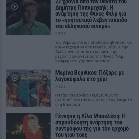
22 χρόνια από τον θάνατο του
Δημήτρη Παπαμιχαήλ: Η
ανάρτηση της Φίνος Φιλμ για
το «γοητευτικό λεβεντόπαιδο
του ελληνικού σινεμά»
ΧΤΕΣ
Τον θυμόμαστε ως σπουδαίο ηθοποιό και
καλλιτέχνη που αποτέλεσε, μαζί με την
Αλίκη, αναπόσπαστο κομμάτι της
μεγάλης οικογένειας της Φίνος Φιλμ,
αναφέρεται χαρακτηριστικά
Μαρίνα Βερνίκου: Πόζαρε με
λαγοκέφαλο στο χέρι
ΧΤΕΣ
Η Μαρίνα Βερνίκου εξηγεί πώς να
αντιδρούμε όταν συναντάμε λαγοκέφαλο
στη θάλασσα
Γέννησε η Λίλα Μπακλέση: Η
απροσδόκητη ανάρτηση του
συντρόφου της για τον ερχομό
του γιου τους