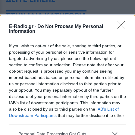
ΣΤΗΝ ΙΔΙΑ ΚΑΤΗΓΟΡΙΑ
E-Radio.gr -
Do Not Process My Personal
Η Γαρυφαλλιά Καληφώνη στην
Information
Πάρο με μαύρο μπικίνι ‑ δείτε
τις πόζες της
If you wish to opt-out of the sale, sharing to third parties, or
ΠΡΙΝ 10 ΏΡΕΣ
processing of your personal or sensitive information for
Το μοντέλο μοιράστηκε φωτογραφίες
targeted advertising by us, please use the below opt-out
από τις καλοκαιρινές της διακοπές στο
section to confirm your selection. Please note that after your
νησί των Κυκλάδων
opt-out request is processed you may continue seeing
Ιωάννα Τούνη: «Έβγαλα όλο το
interest-based ads based on personal information utilized by
βράδυ στο νοσοκομείο με ορούς
us or personal information disclosed to third parties prior to
και αντιβιώσεις»
your opt-out. You may separately opt-out of the further
disclosure of your personal information by third parties on the
ΠΡΙΝ 10 ΏΡΕΣ
IAB’s list of downstream participants. This information may
Η επιχειρηματίας έπαθε τροφική
also be disclosed by us to third parties on the
IAB’s List of
δηλητηρίαση και μοιράστηκε με τους
followers της στο Instagram τις δύσκολες
Downstream Participants
that may further disclose it to other
ώρες που πέρασε.
third parties.
Ατύχημα για τον Ιβάν Σβιτάιλο
Personal Data Processing Opt Outs