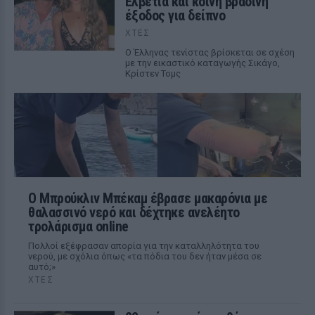
Ελβετία και κοινή βραδινή
έξοδος για δείπνο
ΧΤΕΣ
Ο Έλληνας τενίστας βρίσκεται σε σχέση
με την εικαστικό καταγωγής Σικάγο,
Κρίστεν Τομς
Ο Μπρούκλιν Μπέκαμ έβρασε μακαρόνια με
θαλασσινό νερό και δέχτηκε ανελέητο
τρολάρισμα online
Πολλοί εξέφρασαν απορία για την καταλληλότητα του
νερού, με σχόλια όπως «τα πόδια του δεν ήταν μέσα σε
αυτό;»
ΧΤΕΣ