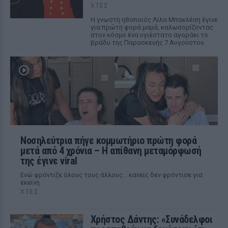
ΧΤΕΣ
Η γνωστή ηθοποιός Λίλα Μπακλέση έγινε
για πρώτη φορά μαμά, καλωσορίζοντας
στον κόσμο ένα υγιέστατο αγοράκι το
βράδυ της Παρασκευής 7 Αυγούστου.
Νοσηλεύτρια πήγε κομμωτήριο πρώτη φορά
μετά από 4 χρόνια – Η απίθανη μεταμόρφωσή
της έγινε viral
Ενώ φρόντιζε όλους τους άλλους... κανείς δεν φρόντισε για
εκείνη
ΧΤΕΣ
Χρήστος Δάντης: «Συνάδελφοι