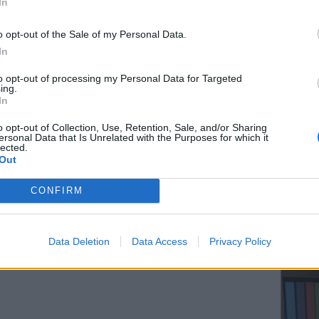
In
o opt-out of the Sale of my Personal Data.
In
ΕΥ ΖΗΝ
to opt-out of processing my Personal Data for Targeted
Ελληνικ
ing.
scramb
In
o opt-out of Collection, Use, Retention, Sale, and/or Sharing
gr στο
Google News
και μάθετε πρώτοι
τα
ersonal Data that Is Unrelated with the Purposes for which it
lected.
Out
; Τα νέα της ημέρας και ότι σου κάνει κλικ!
CONFIRM
r και στο Instagram
ΚΕΡΔΙΣ
Καλοκα
Data Deletion
Data Access
Privacy Policy
ΔΙΑΦΗΜΙΣΗ
τα μεγ