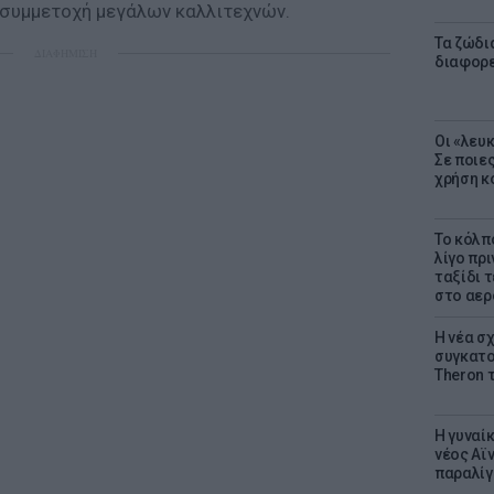
ε συμμετοχή μεγάλων καλλιτεχνών.
Τα ζώδια
ΔΙΑΦΗΜΙΣΗ
διαφορ
Οι «λευ
Σε ποιε
χρήση κ
Το κόλπ
λίγο πρι
ταξίδι 
στο αερ
Η νέα σχ
συγκατοί
Theron 
Η γυναί
νέος Αϊν
παραλίγο