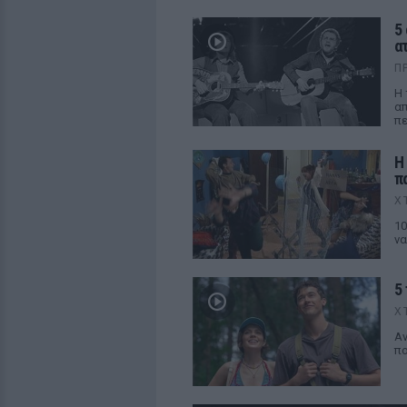
5
α
Π
Η 
απ
πε
Η
π
Χ
10
να
5 
Χ
Aν
πο