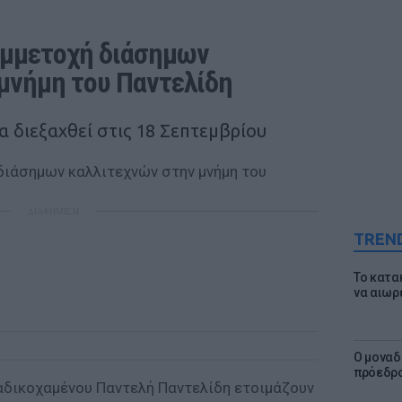
υμμετοχή διάσημων 
μνήμη του Παντελίδη
να διεξαχθεί στις 18 Σεπτεμβρίου
ΔΙΑΦΗΜΙΣΗ
TREN
Το κατα
να αιωρ
Ο μοναδ
πρόεδρο
 αδικοχαμένου Παντελή Παντελίδη ετοιμάζουν