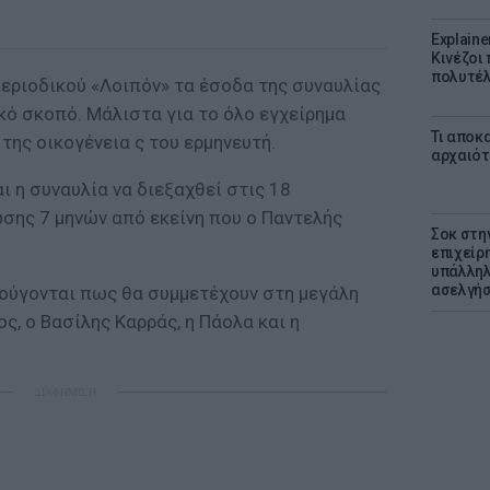
Explaine
Κινέζοι
πολυτέλ
εριοδικού «Λοιπόν» τα έσοδα της συναυλίας
κό σκοπό. Μάλιστα για το όλο εγχείρημα
Τι αποκ
της οικογένεια ς του ερμηνευτή.
αρχαιότ
ι η συναυλία να διεξαχθεί στις 18
σης 7 μηνών από εκείνη που ο Παντελής
Σοκ στη
επιχείρ
υπάλληλ
ασελγήσ
ούγονται πως θα συμμετέχουν στη μεγάλη
ς, ο Βασίλης Καρράς, η Πάολα και η
ΔΙΑΦΗΜΙΣΗ