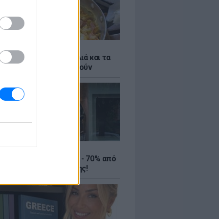
ό γιαούρτι: Μία κουταλιά και τα
led eggs θα απογειωθούν
ΤΕ
ιρινές εκπτώσεις έως - 70% από
αλύτερα eshops ένδυσης!