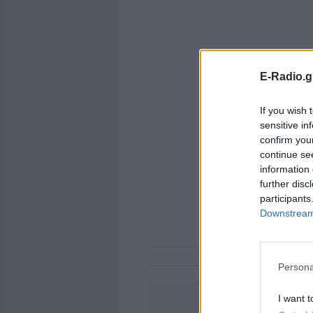
E-Radio.g
If you wish 
sensitive in
confirm you
continue se
information 
further disc
participants
Downstream 
Persona
I want t