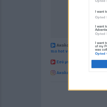
Opted 
I want t
Opted 
I want 
Advertis
Opted 
I want t
Ακολουθήστε το E-Radio.
of my P
was col
πιο hot νέα
.
Opted 
Εσύ μπήκες στο E-Daily.gr
Ακολουθήστε το E-Radio.g