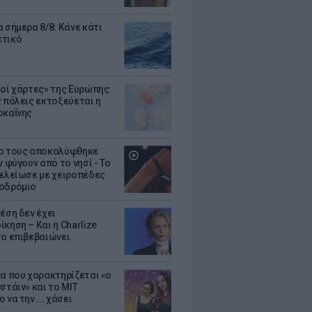
 σήμερα 8/8: Κάνε κάτι
ετικό
κοί χάρτες» της Ευρώπης:
ς πόλεις εκτοξεύεται η
οκαΐνης
ο τους αποκαλύφθηκε
ν φύγουν από το νησί - Το
τελείωσε με χειροπέδες
οδρόμιο
έση δεν έχει
κηση – Και η Charlize
το επιβεβαιώνει
κα που χαρακτηρίζεται «ο
στάιν» και το MIT
 να την ... χάσει