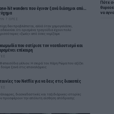
Πότε σ
θυρεοε
 one‑hit wonders που έγιναν ξανά διάσημοι από…
τύχημα
να αγν
ΡΙΝ 7 ΏΡΕΣ
τύχη δεν προβλέπεται, αλλά όταν χαμογελάσει,
οδεικνύει ότι ορισμένα τραγούδια έχουν πολύ
ρισσότερες «ζωές» από όσες νομίζαμε
 κωμωδία που σατίρισε τον νεοπλουτισμό και
αραμένει επίκαιρη
ΤΕΣ
8 επεισόδια γέλιου: Η σειρά του Χάρη Ρώμα που αξίζει
 δούμε ξανά στις επαναλήψεις
ταινίες του Netflix για να δεις στις διακοπές
ΤΕΣ
άλαφρες, διασκεδαστικές και ταξιδιάρικες ιστορίες
υ προσφέρουν την απόλυτη αίσθηση απόδρασης