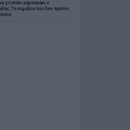
ου χτυπάει καμπανάκι ο
ιδής; Τα σημάδια που δεν πρέπει
οήσεις