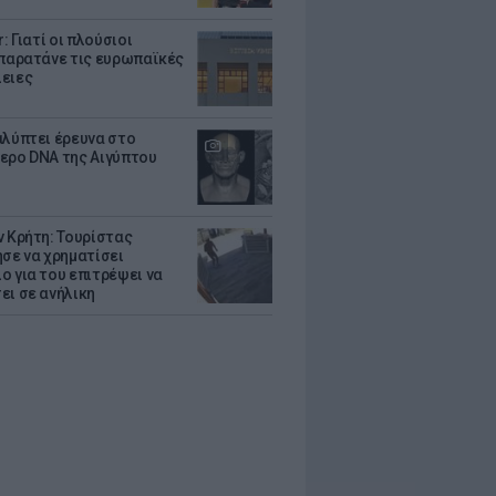
r: Γιατί οι πλούσιοι
 παρατάνε τις ευρωπαϊκές
ειες
αλύπτει έρευνα στο
ερο DNA της Αιγύπτου
ν Κρήτη: Τουρίστας
ησε να χρηματίσει
ο για του επιτρέψει να
ει σε ανήλικη