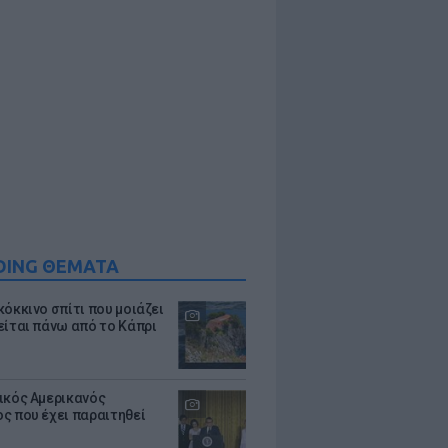
DING ΘΕΜΑΤΑ
κόκκινο σπίτι που μοιάζει
είται πάνω από το Κάπρι
ικός Αμερικανός
ς που έχει παραιτηθεί