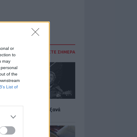
sonal or
ΔΙΑΒΑΣΤΕ ΣΗΜΕΡΑ
ection to
ou may
 personal
out of the
 downstream
B’s List of
LTURE
it wonders που έγιναν ξανά
οι από… ατύχημα