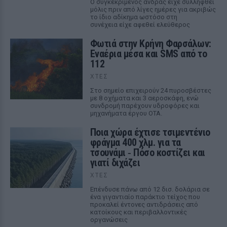
Ο συγκεκριμένος άνδρας είχε συλληφθεί
μόλις πριν από λίγες ημέρες για ακριβώς
το ίδιο αδίκημα ωστόσο στη
συνέχεια είχε αφεθεί ελεύθερος
Φωτιά στην Κρήνη Φαρσάλων:
Εναέρια μέσα και SMS από το
112
ΧΤΕΣ
Στο σημείο επιχειρούν 24 πυροσβέστες
με 8 οχήματα και 3 αεροσκάφη, ενώ
συνδρομή παρέχουν υδροφόρες και
μηχανήματα έργου ΟΤΑ.
Ποια χώρα έχτισε τσιμεντένιο
φράγμα 400 χλμ. για τα
τσουνάμι ‑ Πόσο κοστίζει και
γιατί διχάζει
ΧΤΕΣ
Επένδυσε πάνω από 12 δισ. δολάρια σε
ένα γιγαντιαίο παράκτιο τείχος που
προκαλεί έντονες αντιδράσεις από
κατοίκους και περιβαλλοντικές
οργανώσεις