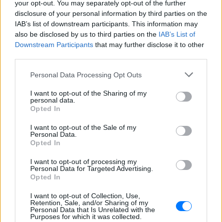
πόρτα στα Ray-Ban Meta glasses.
your opt-out. You may separately opt-out of the further
disclosure of your personal information by third parties on the
IAB’s list of downstream participants. This information may
also be disclosed by us to third parties on the
IAB’s List of
Downstream Participants
that may further disclose it to other
third parties.
Personal Data Processing Opt Outs
Ο εκλεκτός του Τραμπ: Το κρυφό σχέδιο
I want to opt-out of the Sharing of my
διαδοχής στην ηγεσία του MAGA
personal data.
Opted In
Ο Ντόναλντ Τραμπ φέρεται να έδωσε ιδιωτικά το πιο
ξεκάθαρο μέχρι σήμερα σήμα υπέρ του αντιπροέδρου ως
I want to opt-out of the Sale of my
διαδόχου του στο Ρεπουμπλικανικό Κόμμα, ενώ παράλληλα
Personal Data.
διατηρεί ανοιχτή την εξίσωση με τον Μάρκο Ρούμπιο.
Opted In
ΧΤΕΣ
I want to opt-out of processing my
Personal Data for Targeted Advertising.
Συμφωνία εξαγοράς για την
Opted In
EasyJet ‑ Στην αμερικανική
Appolo για 6,65 δισ. ευρώ
I want to opt-out of Collection, Use,
Retention, Sale, and/or Sharing of my
ΧΤΕΣ
Personal Data that Is Unrelated with the
Purposes for which it was collected.
Μετά την απόσυρση από τη διαδικασία