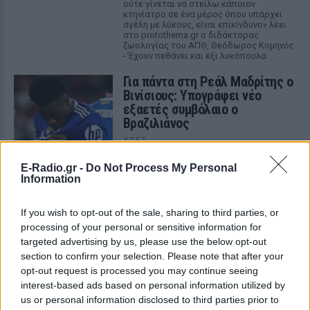
ούτε γίνεται να στείλω κάποιον
κτηνίατρο σε ένα μέρος όπου υπάρχει
αγέλη με λύκους, είναι επικίνδυνο» λέει
στο protothema.gr ο διδάκτορας
ζωολογίας του ΑΠΘ, Θεόδωρος Κομηνός
- Έχουν πεθάνει και έξι λυκόπουλα
Για πάντα στη Ρεάλ Μαδρίτης ο
Βινίσιους: Υπογράφει νέο
εξαετές συμβόλαιο ο
Βραζιλιάνος
ΧΤΕΣ
Σύμφωνα με τον Φαμπρίτσιο Ρομάνο ο
E-Radio.gr -
Do Not Process My Personal
Βραζιλιάνος είναι έτοιμος να αποδεχτεί
Information
την πρόταση της Ρεάλ
Meta έξυπνα γυαλιά: Γιατί
If you wish to opt-out of the sale, sharing to third parties, or
εστιατόρια, παμπ και θέατρα
processing of your personal or sensitive information for
στη Βρετανία τα απαγορεύουν
targeted advertising by us, please use the below opt-out
ΧΤΕΣ
section to confirm your selection. Please note that after your
opt-out request is processed you may continue seeing
Από τον εστιάτορα Τζέρεμι Κινγκ ως την
αλυσίδα Wetherspoons και τον όμιλο ATG
interest-based ads based on personal information utilized by
Theatres, ολοένα περισσότεροι χώροι
us or personal information disclosed to third parties prior to
εστίασης και ψυχαγωγίας κλείνουν την