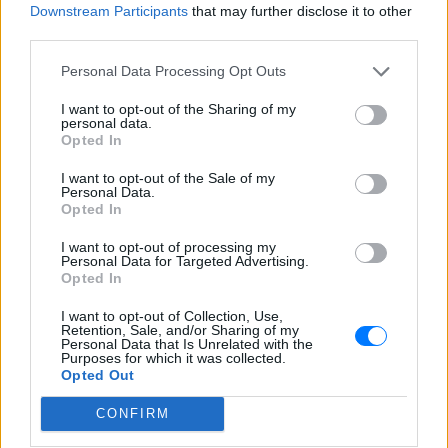
QUIZ
Downstream Participants
that may further disclose it to other
third parties.
Πόσο μόνος είσαι;
Personal Data Processing Opt Outs
Αν είσαι...
ΠΡΙΝ 65 ΕΒΔΟΜΆΔΕΣ
I want to opt-out of the Sharing of my
personal data.
Opted In
Μπορείς να βρεις τις
ελληνικές ταινίες της
I want to opt-out of the Sale of my
Personal Data.
Επανάστασης;
Opted In
QUIZ
ΠΡΙΝ 71 ΕΒΔΟΜΆΔΕΣ
I want to opt-out of processing my
Με μερικά μόνο στοιχεία
Personal Data for Targeted Advertising.
Opted In
Προσωπικότητα τύπου Α και
τύπου Β: Kάνε το τεστ για να
I want to opt-out of Collection, Use,
Retention, Sale, and/or Sharing of my
μάθεις ποια έχεις
Personal Data that Is Unrelated with the
Purposes for which it was collected.
QUIZ
ΠΡΙΝ 90 ΕΒΔΟΜΆΔΕΣ
Opted Out
Τι διαφορές υπάρχουν ανάμεσα στους
δύο τύπους; Και σε ποιον τύπο εμπίπτει ο
CONFIRM
δικός σας χαρακτήρας;