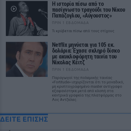
Η ιστορία πίσω από το
πασίγνωστο τραγούδι του Νίκου
Παπάζογλου, «Αύγουστος»
ΠΡΙΝ 1 ΕΒΔΟΜΆΔΑ
Τι κρύβεται πίσω από τους στίχους
Netflix μηνύεται για 105 εκ.
δολάρια: Έχασε σκληρό δίσκο
με ακυκλοφόρητη ταινία του
Νίκολας Κέιτζ
ΠΡΙΝ 1 ΕΒΔΟΜΆΔΑ
Παραγωγοί της πολεμικής ταινίας
«Fortitude» ισχυρίζονται ότι το μοναδικό,
μη κρυπτογραφημένο master αντίγραφο
εξαφανίστηκε μετά από κλοπή στα
κεντρικά γραφεία της πλατφόρμας στο
Λος Αντζελες.
ΔΕΙΤΕ ΕΠΙΣΗΣ