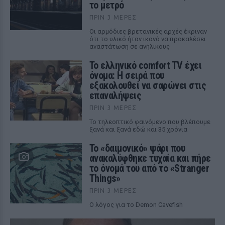
το μετρό
ΠΡΙΝ 3 ΜΈΡΕΣ
Οι αρμόδιες βρετανικές αρχές έκριναν
ότι το υλικό ήταν ικανό να προκαλέσει
αναστάτωση σε ανήλικους
Το ελληνικό comfort TV έχει
όνομα: Η σειρά που
εξακολουθεί να σαρώνει στις
επαναλήψεις
ΠΡΙΝ 3 ΜΈΡΕΣ
Το τηλεοπτικό φαινόμενο που βλέπουμε
ξανά και ξανά εδώ και 35 χρόνια
Το «δαιμονικό» ψάρι που
ανακαλύφθηκε τυχαία και πήρε
το όνομά του από το «Stranger
Things»
ΠΡΙΝ 3 ΜΈΡΕΣ
Ο λόγος για το Demon Cavefish