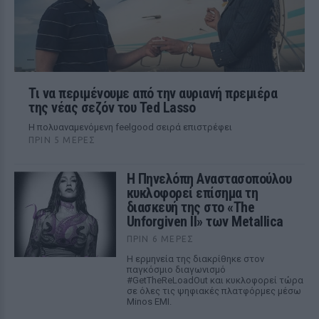
Τι να περιμένουμε από την αυριανή πρεμιέρα
της νέας σεζόν του Ted Lasso
Η πολυαναμενόμενη feelgood σειρά επιστρέφει
ΠΡΙΝ 5 ΜΈΡΕΣ
Η Πηνελόπη Αναστασοπούλου
κυκλοφορεί επίσημα τη
διασκευή της στο «The
Unforgiven II» των Metallica
ΠΡΙΝ 6 ΜΈΡΕΣ
Η ερμηνεία της διακρίθηκε στον
παγκόσμιο διαγωνισμό
#GetTheReLoadOut και κυκλοφορεί τώρα
σε όλες τις ψηφιακές πλατφόρμες μέσω
Minos EMI.