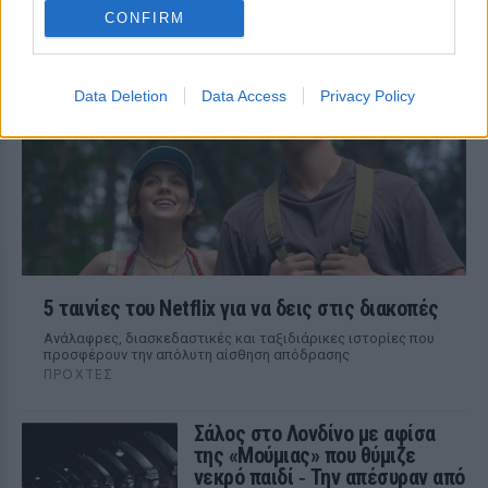
CONFIRM
108 επεισόδια γέλιου: Η σειρά του Χάρη
Ρώμα που αξίζει να δούμε ξανά στις
επαναλήψεις
Data Deletion
Data Access
Privacy Policy
5 ταινίες του Netflix για να δεις στις διακοπές
Aνάλαφρες, διασκεδαστικές και ταξιδιάρικες ιστορίες που
προσφέρουν την απόλυτη αίσθηση απόδρασης
ΠΡΟΧΤΈΣ
Σάλος στο Λονδίνο με αφίσα
της «Μούμιας» που θύμιζε
νεκρό παιδί ‑ Την απέσυραν από