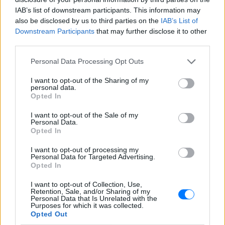
IAB’s list of downstream participants. This information may
ΣΤΗΝ ΙΔΙΑ ΚΑΤΗΓΟΡΙΑ
also be disclosed by us to third parties on the
IAB’s List of
Downstream Participants
that may further disclose it to other
Η ταινία που παραλίγο να
third parties.
καταστρέψει την καριέρα της
Diane Keaton
Personal Data Processing Opt Outs
ΣΉΜΕΡΑ
I want to opt-out of the Sharing of my
personal data.
Μία αποτυχία ήταν αρκετή
Opted In
5 one‑hit wonders που έγιναν
I want to opt-out of the Sale of my
ξανά διάσημοι από… ατύχημα
Personal Data.
Opted In
ΧΤΕΣ
Η τύχη δεν προβλέπεται, αλλά όταν
I want to opt-out of processing my
χαμογελάσει, αποδεικνύει ότι ορισμένα
Personal Data for Targeted Advertising.
τραγούδια έχουν πολύ περισσότερες
Opted In
«ζωές» από όσες νομίζαμε
I want to opt-out of Collection, Use,
Η κωμωδία που σατίρισε τον
Retention, Sale, and/or Sharing of my
νεοπλουτισμό και παραμένει
Personal Data that Is Unrelated with the
Purposes for which it was collected.
επίκαιρη
Opted Out
ΠΡΟΧΤΈΣ