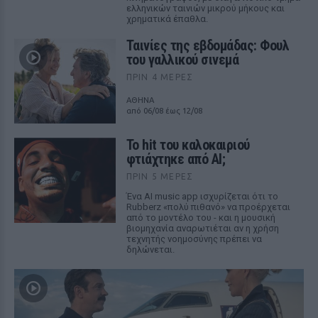
ελληνικών ταινιών μικρού μήκους και
χρηματικά έπαθλα.
Ταινίες της εβδομάδας: Φουλ
του γαλλικού σινεμά
ΠΡΙΝ 4 ΜΈΡΕΣ
ΑΘΗΝΑ
από 06/08 έως 12/08
Το hit του καλοκαιριού
φτιάχτηκε από AI;
ΠΡΙΝ 5 ΜΈΡΕΣ
Ένα AI music app ισχυρίζεται ότι το
Rubberz «πολύ πιθανό» να προέρχεται
από το μοντέλο του - και η μουσική
βιομηχανία αναρωτιέται αν η χρήση
τεχνητής νοημοσύνης πρέπει να
δηλώνεται.