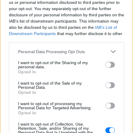
us or personal information disclosed to third parties prior to
your opt-out. You may separately opt-out of the further
Τα ιδανικά ρούχα για να παραμένουμε δροσεροί
disclosure of your personal information by third parties on the
μέσα στη ζέστη
IAB’s list of downstream participants. This information may
To καλοκαίρι έχει ειδικά γούστα
also be disclosed by us to third parties on the
IAB’s List of
ΠΡΙΝ 8 ΏΡΕΣ
Downstream Participants
that may further disclose it to other
third parties.
Γιατί γεμίζουμε σπυράκια στις
Personal Data Processing Opt Outs
διακοπές και πώς θα τα
προλάβεις
I want to opt-out of the Sharing of my
ΧΤΕΣ
personal data.
Opted In
Τι πρέπει να αλλάξεις
I want to opt-out of the Sale of my
Personal Data.
Ο λόγος που οι πιο έξυπνοι
Opted In
άνθρωποι κάνουν τα
μεγαλύτερα λάθη στις σχέσεις
I want to opt-out of processing my
Personal Data for Targeted Advertising.
ΧΤΕΣ
Opted In
Τα 4 συχνότερα ερωτικά ατοπήματα των
ευφυών ανθρώπων
I want to opt-out of Collection, Use,
Retention, Sale, and/or Sharing of my
Γιατί ο εγκέφαλος είναι
Personal Data that Is Unrelated with the