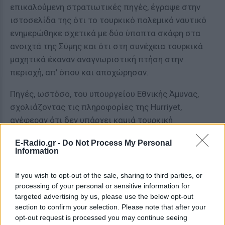
επικαλούμενη στρατιωτικές πηγές, έγραψε στην
ιστοσελίδα της ότι το τουρκικό πολεμικό ναυτικό
ενημερώθηκε σχετικά με δύο ύποπτα σκάφη στα
ανοιχτά της Σύμης και ότι στη συνέχεια τουρκικά
μαχητικά έκαναν αναγνωριστική πτήση στην
περιοχή, απ' όπου και αποχώρησαν.
Πηγές, ωστόσο, του υπουργείου Εθνικής Άμυνας,
σχολιάζοντας τις πληροφορίες της Hurriyet,
ανέφεραν ότι δεν υπάρχει καμιά τουρκική
διείσδυση στον ελληνικό εναέριο χώρο.
E-Radio.gr -
Do Not Process My Personal
Information
Οι ίδιες πηγές, μιλώντας στο Αθηναϊκό-Μακεδονικό
Πρακτορείο Ειδήσεων, ανέφεραν ότι από ελληνικής
If you wish to opt-out of the sale, sharing to third parties, or
πλευράς υπάρχει μια φυσιολογική κινητοποίηση,
processing of your personal or sensitive information for
λόγω των γενικότερων εξελίξεων, στο πλαίσιο της
targeted advertising by us, please use the below opt-out
επιτήρησης των θαλάσσιων συνόρων μας.
section to confirm your selection. Please note that after your
opt-out request is processed you may continue seeing