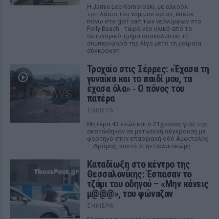
Η Jamie Lee Komoroski, με αλκοόλ
τριπλάσιο του νόμιμου ορίου, έπεσε
πάνω στο golf cart των νεόνυμφων στο
Folly Beach - τώρα νέο υλικό από το
αστυνομικό τμήμα αποκαλύπτει τη
συμπεριφορά της λίγο μετά τη μοιραία
σύγκρουση
Τροχαίο στις Σέρρες: «Έχασα τη
γυναίκα και το παιδί μου, τα
έχασα όλα» ‑ Ο πόνος του
πατέρα
ΣΉΜΕΡΑ
Μητέρα 43 ετών και ο 21χρονος γιος της
σκοτώθηκαν σε μετωπική σύγκρουση με
φορτηγό στην επαρχιακή οδό Αμφίπολης
– Δράμας, κοντά στην Παλαιοκώμη.
Καταδίωξη στο κέντρο της
Θεσσαλονίκης: Έσπασαν το
τζάμι του οδηγού – «Μην κάνεις
μ@@@», του φώναζαν
ΣΉΜΕΡΑ