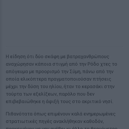
Η είδηση ότι δύο σκάφη με βατραχανθρώπους
αναχώρησαν κάποια στιγμή από την Ρόδο χτες το
απόγευμα με προορισμό την Σύμη, πάνω από την
οποία ελικόπτερα πραγματοποιούσαν πτήσεις
μέχρι την δύση του ηλίου, ήταν το κερασάκι στην
τούρτα των εξελίξεων, παρόλο που δεν
επιβεβαιώθηκε η άφιξή τους στο ακριτικό νησί.
Πιθανότατα όπως επιμένουν καλά ενημερωμένες
στρατιωτικές πηγές ανακλήθηκαν καθοδόν,
προκειμένου να μην ανέβει κι άλλο το θερμόμετρο