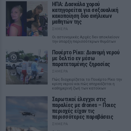
ΗΠΑ: Δασκάλα χορού
κατηγορείται για σeξουαλική
κακοποίηση δύο ανήλικων
μαθητών της
ΣΉΜΕΡΑ
Οι αστυνομικές Αρχές δεν αποκλείουν
την ύπαρξη περισσότερων θυμάτων
Πουέρτο Ρίκο: Διανομή νερού
με δελτίο εν μέσω
παρατεταμένης ξηρασίας
ΣΉΜΕΡΑ
Πώς διαχειρίζεται το Πουέρτο Ρίκο την
κρίση νερού και πώς επηρεάζεται η
καθημερινή ζωή των κατοίκων
Σαρωτικοί έλεγχοι στις
παραλίες με drones – Ποιες
περιοχές είχαν τις
περισσότερες παραβάσεις
ΣΉΜΕΡΑ