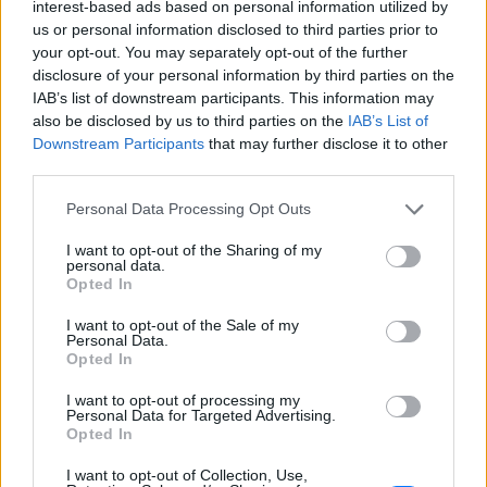
Το τουρκικό υπουργείο Εσωτερικών, σε ανακοίνωσή
interest-based ads based on personal information utilized by
us or personal information disclosed to third parties prior to
του σχετικά με την πληροφορία περί καταδίωξης
your opt-out. You may separately opt-out of the further
σκαφών της τουρκικής ακτοφυλακής από τουρκικά
disclosure of your personal information by third parties on the
μαχητικά αεροσκάφη στα ελληνικά χωρικά ύδατα
IAB’s list of downstream participants. This information may
στο Αιγαίο, ανακοίνωσε ότι «όλα τα σκάφη της
also be disclosed by us to third parties on the
IAB’s List of
Downstream Participants
that may further disclose it to other
τουρκικής ακτοφυλακής συνεχίζουν να εκτελούν τα
third parties.
καθήκοντά τους και είναι αναληθείς οι ισχυρισμοί
περί φυγάδευσής τους». Σημειώνεται ότι στην
Personal Data Processing Opt Outs
Τουρκία η ακτοφυλακή υπάγεται στο υπουργείο
I want to opt-out of the Sharing of my
Εσωτερικών.
personal data.
Opted In
Σε κάθε περίπτωση, τα μέτρα στα Δωδεκάνησα, που
I want to opt-out of the Sale of my
βρίσκονται απέναντι από την Μαρμαρίδα, όπου
Personal Data.
Opted In
πραγματοποιήθηκε η απόπειρα των
πραξικοπηματιών να εξοντώσουν τον Τούρκο
I want to opt-out of processing my
Personal Data for Targeted Advertising.
πρόεδρο, Ρετζέπ Ταγίπ Ερντογάν, είναι ιδιαιτέρως
Opted In
αυξημένα.
I want to opt-out of Collection, Use,