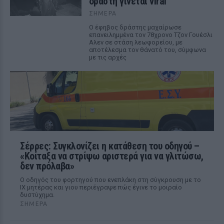
δράστη γίνεται viral
ΣΉΜΕΡΑ
Ο έφηβος δράστης μαχαίρωσε
επανειλημμένα τον 78χρονο Τζον Γουέσλι
Αλεν σε στάση λεωφορείου, με
αποτέλεσμα τον θάνατό του, σύμφωνα
με τις αρχές
Σέρρες: Συγκλονίζει η κατάθεση του οδηγού –
«Κοίταξα να στρίψω αριστερά για να γλιτώσω,
δεν πρόλαβα»
Ο οδηγός του φορτηγού που ενεπλάκη στη σύγκρουση με το
ΙΧ μητέρας και γιου περιέγραψε πώς έγινε το μοιραίο
δυστύχημα.
ΣΉΜΕΡΑ