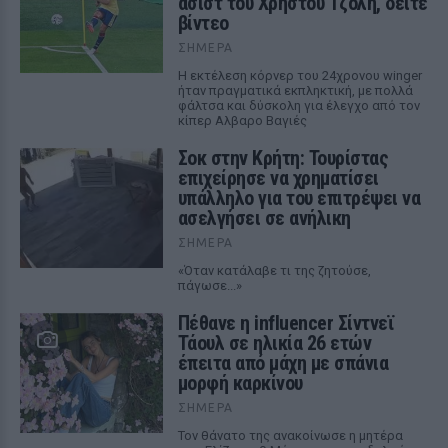
ασίστ του Χρήστου Τζόλη, δείτε
βίντεο
ΣΉΜΕΡΑ
Η εκτέλεση κόρνερ του 24χρονου winger
ήταν πραγματικά εκπληκτική, με πολλά
φάλτσα και δύσκολη για έλεγχο από τον
κίπερ Αλβαρο Βαγιές
Σοκ στην Κρήτη: Τουρίστας
επιχείρησε να χρηματίσει
υπάλληλο για του επιτρέψει να
ασελγήσει σε ανήλικη
ΣΉΜΕΡΑ
«Όταν κατάλαβε τι της ζητούσε,
πάγωσε...»
Πέθανε η influencer Σίντνεϊ
Τάουλ σε ηλικία 26 ετών
έπειτα από μάχη με σπάνια
μορφή καρκίνου
ΣΉΜΕΡΑ
Τον θάνατο της ανακοίνωσε η μητέρα