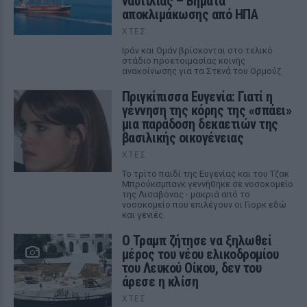
ναυτιλίας – Βήματα
αποκλιμάκωσης από ΗΠΑ
ΧΤΕΣ
Ιράν και Ομάν βρίσκονται στο τελικό
στάδιο προετοιμασίας κοινής
ανακοίνωσης για τα Στενά του Ορμούζ
Πριγκίπισσα Ευγενία: Γιατί η
γέννηση της κόρης της «σπάει»
μια παράδοση δεκαετιών της
βασιλικής οικογένειας
ΧΤΕΣ
Το τρίτο παιδί της Ευγενίας και του Τζακ
Μπρούκσμπανκ γεννήθηκε σε νοσοκομείο
της Λισαβόνας - μακριά από το
νοσοκομείο που επιλέγουν οι Γιορκ εδώ
και γενιές.
Ο Τραμπ ζήτησε να ξηλωθεί
μέρος του νέου ελικοδρομίου
του Λευκού Οίκου, δεν του
άρεσε η κλίση
ΧΤΕΣ