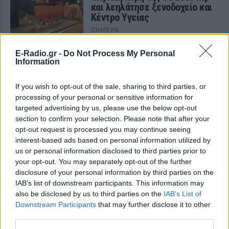
και λεηλάτησε ξενοδοχείο και
Κέντρο Υγείας
ΣΉΜΕΡΑ
Κατέστρεφε ό,τι έβρισκε μπροστά της
E-Radio.gr -
Do Not Process My Personal
Information
Ανω Λιόσια: Έκλεβαν καλώδια,
συνεργός έπαθε
ηλεκτροπληξία και τον άφησαν
If you wish to opt-out of the sale, sharing to third parties, or
νεκρό σε αυτοκίνητο
processing of your personal or sensitive information for
ΣΉΜΕΡΑ
targeted advertising by us, please use the below opt-out
section to confirm your selection. Please note that after your
Μια κλοπή που εξελίχθηκε σε τραγωδία
εξιχνίασε η Υποδιεύθυνση Δίωξης και
opt-out request is processed you may continue seeing
Εξιχνίασης Εγκλημάτων Δυτικής Αττικής
interest-based ads based on personal information utilized by
- αφορά τον 72χρονο που βρέθηκε
us or personal information disclosed to third parties prior to
νεκρός σε όχημα
your opt-out. You may separately opt-out of the further
Στέρεψε η λιμνοθάλασσα
disclosure of your personal information by third parties on the
Καλοχωρίου από την
IAB’s list of downstream participants. This information may
παρατεταμένη ανομβρία
also be disclosed by us to third parties on the
IAB’s List of
Downstream Participants
that may further disclose it to other
ΣΉΜΕΡΑ
third parties.
«Είναι μια κατάσταση που καταγράφεται
κάθε χρόνο, καθώς οι βροχές δεν είναι