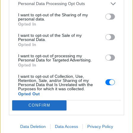
πολλές το καλοκαίρι»
Personal Data Processing Opt Outs
I want to opt-out of the Sharing of my
personal data.
Opted In
I want to opt-out of the Sale of my
Personal Data.
Opted In
I want to opt-out of processing my
Ο Τραμπ έτρεξε πίσω από μικρό αγόρι σε
Personal Data for Targeted Advertising.
σκηνή στο Λας Βέγκας: «Φοβήθηκα ότι θα
Opted In
έπεφτε όπως ο Μπάιντεν», δείτε βίντεο
I want to opt-out of Collection, Use,
Μια από τις επικότερες τούμπες του Τζο Μπάιντεν ήταν στη
Retention, Sale, and/or Sharing of my
σκηνή εκδήλωση της αμερικανικής Σχολής Ικάρων
Personal Data that Is Unrelated with the
Purposes for which it was collected.
ΣΉΜΕΡΑ
Opted Out
Μυστράς: «Δεν ήταν οικονομικό
CONFIRM
το κίνητρο» υποστηρίζει ο
συνήγορος του 55χρονου που
είχε τη σορό του πατέρα του σε
Data Deletion
Data Access
Privacy Policy
καταψύκτη