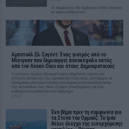
Οι «πράσινοι« θα τιμήσουν όσους έπεσαν
εν ώρα καθήκοντος
Αμπντούλ Ελ‑Σαγέντ: Ένας γιατρός από το
Μίσιγκαν που δημιουργεί πονοκέφαλο εκτός
από τον Λευκό Οίκο και στους Δημοκρατικούς
Ο γιατρός, πρώην αξιωματούχος δημόσιας υγείας και
έντονος επικριτής της ισραηλινής πολιτικής, κατάφερε να
ξεπεράσει μία πρωτοφανή οικονομική κινητοποίηση υπέρ
της αντιπάλου του, Χέιλι Στίβενς βασιζόμενος σε ένα
καθαρά αντικαθεστωτικό αφήγημα
ΧΤΕΣ
Ένα βήμα πριν τη συμφωνία για
τα Στενά του Ορμούζ: Το Ιράν
θέλει έλεγχο της εισερχόμενης