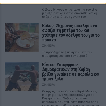
ΣΉΜΕΡΑ
Ο ίδιος δήλωσε ότι ο πελάτης του είχε
μια εξαιρετικά έντονη συναισθηματική
εξάρτηση από τους γονείς του
Βόλος: 26χρονος απείλησε να
σφάξει τη μητέρα του και
χτύπησε τον αδελφό του για το
πρωινό
ΣΉΜΕΡΑ
Τα προβλήματα ξεκίνησαν μετά την
επιστροφή του από τον στρατό
Βίντεο: Υποψήφιος
Δημοκρατικών στη Χαβάη
βρίζει γυναίκες σε παραλία και
τρώει ξύλο
ΣΉΜΕΡΑ
Οι Αρχές συνέλαβαν τον Κίριλ Μπάσιν,
υποψήφιο των Δημοκρατικών για το
Κογκρέσο στη Χαβάη, μετά από
επεισόδιο σε κατάμεστη παραλία όπου
φέρεται να απείλησε λουόμενους και να