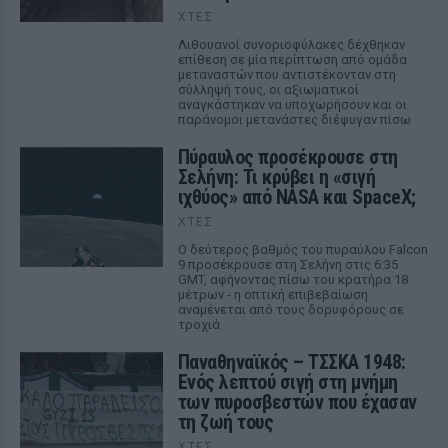
ΧΤΕΣ
Λιθουανοί συνοριοφύλακες δέχθηκαν
επίθεση σε μία περίπτωση από ομάδα
μεταναστών που αντιστέκονταν στη
σύλληψή τους, οι αξιωματικοί
αναγκάστηκαν να υποχωρήσουν και οι
παράνομοι μετανάστες διέφυγαν πίσω
Πύραυλος προσέκρουσε στη
Σελήνη: Τι κρύβει η «σιγή
ιχθύος» από NASA και SpaceX;
ΧΤΕΣ
Ο δεύτερος βαθμός του πυραύλου Falcon
9 προσέκρουσε στη Σελήνη στις 6:35
GMT, αφήνοντας πίσω του κρατήρα 18
μέτρων - η οπτική επιβεβαίωση
αναμένεται από τους δορυφόρους σε
τροχιά
Παναθηναϊκός – ΤΣΣΚΑ 1948:
Ενός λεπτού σιγή στη μνήμη
των πυροσβεστών που έχασαν
τη ζωή τους
ΧΤΕΣ