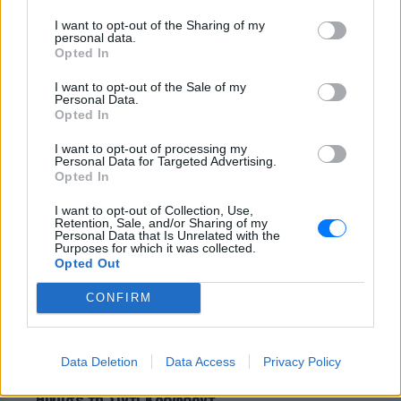
πιο συζητημένο θέμα στις ελληνικές
παραλίες
I want to opt-out of the Sharing of my
personal data.
Μπαντέρας – Γκρίφιθ: Το
Opted In
μυστικό που τους κρατά
«καλύτερους φίλους» 11 χρόνια
I want to opt-out of the Sale of my
Personal Data.
μετά
Opted In
ΣΉΜΕΡΑ
I want to opt-out of processing my
Οι δύο σταρ του Χόλιγουντ απέδειξαν
Personal Data for Targeted Advertising.
ότι η αγάπη και ο σεβασμός μπορούν να
Opted In
διαρκέσουν πέρα από τον γάμο, χάρη και
στην κόρη τους.
I want to opt-out of Collection, Use,
Retention, Sale, and/or Sharing of my
Personal Data that Is Unrelated with the
Purposes for which it was collected.
Opted Out
CONFIRM
Data Deletion
Data Access
Privacy Policy
Κάια Γκέρμπερ: Με αποκαλυπτικό μαύρο look
θύμισε τη Σίντι Κρόφορντ