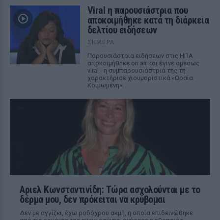
Viral η παρουσιάστρια που
αποκοιμήθηκε κατά τη διάρκεια
δελτίου ειδήσεων
ΣΉΜΕΡΑ
Παρουσιάστρια ειδήσεων στις ΗΠΑ
αποκοιμήθηκε on air και έγινε αμέσως
viral - η συμπαρουσιάστριά της τη
χαρακτήρισε χιουμοριστικά «Ωραία
Κοιμωμένη».
Αριελ Κωνσταντινίδη: Τώρα ασχολούνται με το
δέρμα μου, δεν πρόκειται να κρύβομαι
Δεν με αγγίζει, έχω ροδόχρου ακμή, η οποία επιδεινώθηκε