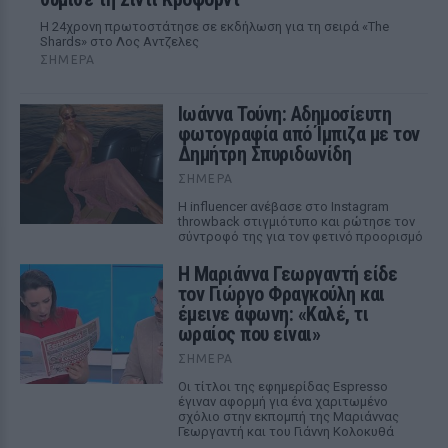
Η 24χρονη πρωτοστάτησε σε εκδήλωση για τη σειρά «The
Shards» στο Λος Αντζελες
ΣΉΜΕΡΑ
Ιωάννα Τούνη: Αδημοσίευτη
φωτογραφία από Ίμπιζα με τον
Δημήτρη Σπυριδωνίδη
ΣΉΜΕΡΑ
Η influencer ανέβασε στο Instagram
throwback στιγμιότυπο και ρώτησε τον
σύντροφό της για τον φετινό προορισμό
Η Μαριάννα Γεωργαντή είδε
τον Γιώργο Φραγκούλη και
έμεινε άφωνη: «Καλέ, τι
ωραίος που είναι»
ΣΉΜΕΡΑ
Οι τίτλοι της εφημερίδας Espresso
έγιναν αφορμή για ένα χαριτωμένο
σχόλιο στην εκπομπή της Μαριάννας
Γεωργαντή και του Γιάννη Κολοκυθά