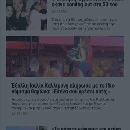
έκανε coming out στα 53 του
ΣΉΜΕΡΑ
Τώρα, στα 53 του, μίλησε δημόσια για
κάτι που δεν χωρούσε σε εκείνη την
παλιά celebrity αφήγηση: είναι gay
Έξαλλη Ιουλία Καλλιμάνη πλήρωσε με το ίδιο
νόμισμα θαμώνα: «Εσένα σου αρέσει αυτό;»
Απρόσμενη αντίδραση στη σκηνή από την Ιουλία Καλλιμάνη:
θαμώνας της πετούσε με δύναμη λουλούδια μαζί με τα
πανέρια και η τραγουδίστρια ανταπέδωσε αμέσως.
ΣΉΜΕΡΑ
«Τα κάνετε κάφρους και κτήνη