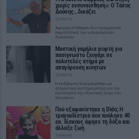
χωρίς ενσυναίσθηση»: Ο Τάσος
Δούσης...δικάζει
ΣΉΜΕΡΑ
Αφορμή στάθηκαν δύο πραγματικά
περιστατικά των καλοκαιρινών
διακοπών
Μυστική γαμήλια γιορτή για
πασίγνωστο ζευγάρι σε
πολυτελές κτήμα με
απαγόρευση κινητών
ΣΉΜΕΡΑ
Η εκδήλωση διοργανώθηκε με
εξαιρετικά αυστηρά μέτρα για την
προστασία της ιδιωτικής ζωής του
ζευγαριού
Πού εξαφανίστηκε η Dido; Η
τραγουδίστρια που πούλησε 40
εκ. δίσκους άφησε τη δόξα και
άλλαξε ζωή
ΣΉΜΕΡΑ