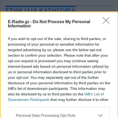
ΣΤΗΝ ΙΔΙΑ ΚΑΤΗΓΟΡΙΑ
Charlize Theron: Η «Καλυψώ»
E-Radio.gr -
Do Not Process My Personal
Information
κλείνει τα 51 ‑ H ζωή και ο
ρόλος που άλλαξε τα πάντα για
εκείνη
If you wish to opt-out of the sale, sharing to third parties, or
processing of your personal or sensitive information for
ΣΉΜΕΡΑ
targeted advertising by us, please use the below opt-out
Από το Όσκαρ για το Monster μέχρι τη
section to confirm your selection. Please note that after your
μυθική Καλυψώ στην «Οδύσσεια» του
Νόλαν - η Νοτιοαφρικανή σταρ γιορτάζει
opt-out request is processed you may continue seeing
51 χρόνια ζωής και μια καριέρα χωρίς
interest-based ads based on personal information utilized by
στερεότυπα.
us or personal information disclosed to third parties prior to
Λαγοκέφαλος στη θάλασσα: Τι
your opt-out. You may separately opt-out of the further
πρέπει να κάνετε αν τον δείτε ‑
disclosure of your personal information by third parties on the
Οι συμβουλές της Μαρίνας
IAB’s list of downstream participants. This information may
Βερνίκου
also be disclosed by us to third parties on the
IAB’s List of
Downstream Participants
that may further disclose it to other
ΣΉΜΕΡΑ
third parties.
Η Μαρίνα Βερνίκου εξηγεί τι οφείλουν να
κάνουν οι λουόμενοι αν έρθουν
Personal Data Processing Opt Outs
αντιμέτωποι με το ψάρι που έχει γίνει το