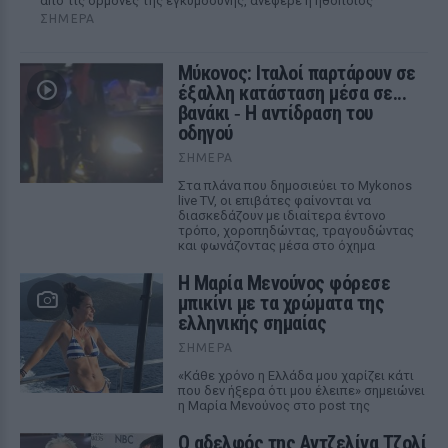
από τις ορμόνες της εγκυμοσύνης, ανέφερε η ηθοποιός
ΣΉΜΕΡΑ
Μύκονος: Ιταλοί παρτάρουν σε
έξαλλη κατάσταση μέσα σε...
βανάκι ‑ Η αντίδραση του
οδηγού
ΣΉΜΕΡΑ
Στα πλάνα που δημοσιεύει το Mykonos
live TV, οι επιβάτες φαίνονται να
διασκεδάζουν με ιδιαίτερα έντονο
τρόπο, χοροπηδώντας, τραγουδώντας
και φωνάζοντας μέσα στο όχημα
Η Μαρία Μενούνος φόρεσε
μπικίνι με τα χρώματα της
ελληνικής σημαίας
ΣΉΜΕΡΑ
«Κάθε χρόνο η Ελλάδα μου χαρίζει κάτι
που δεν ήξερα ότι μου έλειπε» σημειώνει
η Μαρία Μενούνος στο post της
Ο αδελφός της Αντζελίνα Τζολί