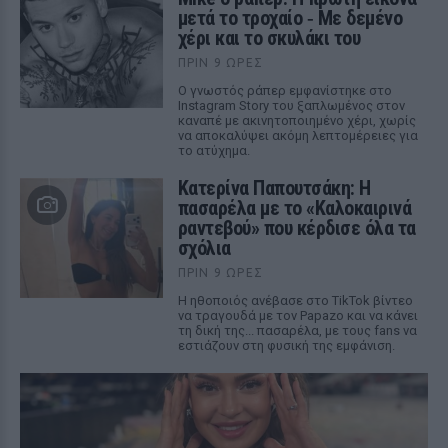
μετά το τροχαίο ‑ Με δεμένο
χέρι και το σκυλάκι του
ΠΡΙΝ 9 ΏΡΕΣ
Ο γνωστός ράπερ εμφανίστηκε στο
Instagram Story του ξαπλωμένος στον
καναπέ με ακινητοποιημένο χέρι, χωρίς
να αποκαλύψει ακόμη λεπτομέρειες για
το ατύχημα.
Κατερίνα Παπουτσάκη: Η
πασαρέλα με το «Καλοκαιρινά
ραντεβού» που κέρδισε όλα τα
σχόλια
ΠΡΙΝ 9 ΏΡΕΣ
Η ηθοποιός ανέβασε στο TikTok βίντεο
να τραγουδά με τον Papazo και να κάνει
τη δική της... πασαρέλα, με τους fans να
εστιάζουν στη φυσική της εμφάνιση.