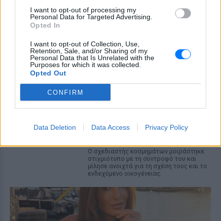
στιγμές με τα παιδιά τους σε
I want to opt-out of processing my
Personal Data for Targeted Advertising.
πολυτελές γιοτ
Opted In
ΠΡΙΝ 9 ΏΡΕΣ
I want to opt-out of Collection, Use,
Το ζευγάρι μοιράστηκε φωτογραφίες
Retention, Sale, and/or Sharing of my
από τις οικογενειακές τους διακοπές με
Personal Data that Is Unrelated with the
τον γιο Βασίλη και τη νεογέννητη κόρη
Purposes for which it was collected.
τους.
Opted Out
Περικλής Κονδυλάτος: Οι
CONFIRM
πρώτες φωτογραφίες με τη
σύντροφό του Ελίνα από τις
διακοπές τους και τι είπε για
γάμο και παιδιά
Data Deletion
Data Access
Privacy Policy
ΠΡΙΝ 9 ΏΡΕΣ
Ο σχεδιαστής κοσμημάτων μοιράστηκε
στιγμιότυπο με τη σύντροφό του και
μίλησε ανοιχτά για τη σχέση τους και το
ενδεχόμενο οικογένειας.