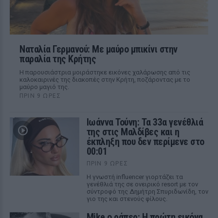
Ναταλία Γερμανού: Με μαύρο μπικίνι στην
παραλία της Κρήτης
Η παρουσιάστρια μοιράστηκε εικόνες χαλάρωσης από τις
καλοκαιρινές της διακοπές στην Κρήτη, ποζάροντας με το
μαύρο μαγιό της.
ΠΡΙΝ 9 ΏΡΕΣ
Ιωάννα Τούνη: Τα 33α γενέθλιά
της στις Μαλδίβες και η
έκπληξη που δεν περίμενε στο
00:01
ΠΡΙΝ 9 ΏΡΕΣ
Η γνωστή influencer γιορτάζει τα
γενέθλιά της σε ονειρικό resort με τον
σύντροφό της Δημήτρη Σπυριδωνίδη, τον
γιο της και στενούς φίλους.
Mike ο ράπερ: Η πρώτη εικόνα