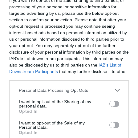
If you wish to opt-out of the sale, sharing to third parties, or
processing of your personal or sensitive information for
targeted advertising by us, please use the below opt-out
section to confirm your selection. Please note that after your
opt-out request is processed you may continue seeing
interest-based ads based on personal information utilized by
us or personal information disclosed to third parties prior to
ΔΕΙΤΕ ΕΠΙΣΗΣ
your opt-out. You may separately opt-out of the further
disclosure of your personal information by third parties on the
ΣΤΗΝ ΙΔΙΑ ΚΑΤΗΓΟΡΙΑ
IAB’s list of downstream participants. This information may
also be disclosed by us to third parties on the
IAB’s List of
Downstream Participants
that may further disclose it to other
Ο Αντετοκούνμπο μιμήθηκε τις
third parties.
γκριμάτσες του Αντεμπάγιο ‑
δείτε το βίντεο που έγινε viral
Personal Data Processing Opt Outs
ΠΡΙΝ 9 ΏΡΕΣ
I want to opt-out of the Sharing of my
Οι Μαϊάμι Χιτ δημοσίευσαν βίντεο με τον
personal data.
Greek Freak να αναπαριστά τέλεια τις πιο
αστείες εκφράσεις του συμπαίκτη του,
Opted In
σε μια αστεία «ανταλλαγή» μεταξύ των
δύο σούπερ σταρ.
I want to opt-out of the Sale of my
Personal Data.
Κωνσταντίνος Αργυρός και
Opted In
Αλεξάνδρα Νίκα: Καλοκαιρινές