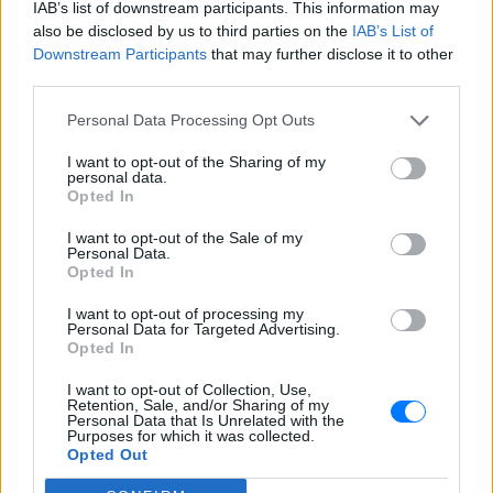
IAB’s list of downstream participants. This information may
also be disclosed by us to third parties on the
IAB’s List of
Downstream Participants
that may further disclose it to other
third parties.
Personal Data Processing Opt Outs
I want to opt-out of the Sharing of my
personal data.
Opted In
I want to opt-out of the Sale of my
Ακολουθήστε το E-Radio.gr στο
Google News
Personal Data.
και μάθετε πρώτοι
τα πιο hot νέα
.
Opted In
I want to opt-out of processing my
Για ακόμη περισσότερα
νέα
, μπείτε στην
ροή
Personal Data for Targeted Advertising.
Opted In
ειδήσεων
του E-Daily.gr
I want to opt-out of Collection, Use,
Ακολουθήστε το E-Radio.gr και στο Instagram
Retention, Sale, and/or Sharing of my
Personal Data that Is Unrelated with the
Purposes for which it was collected.
ΔΙΑΦΗΜΙΣΗ
Opted Out