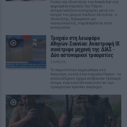
Γονείς και ιδιοκτήτης του beach bar στη
φημισμένη παραλία της Πάρου
αντιμετωπίζουν κατηγορίες μετά τον
πνιγμό του μικρού παιδιού σε πισίνα - ο
ιδιοκτήτης, δηλωμένος ως
ναυαγοσώστης, παραπέμπεται στον
εισαγγελέα
Τροχαίο στη λεωφόρο
Αθηνών‑Σουνίου: Αναστροφή ΙΧ
συνέτριψε μηχανή της ΔΙΑΣ ‑
Δύο αστυνομικοί τραυματίες
ΣΉΜΕΡΑ
Το περιστατικό σημειώθηκε στο
Λαγονήσι, κοντά στην παραλία Πεύκο - το
ενοικιαζόμενο όχημα επέβαιναν τέσσερα
άτομα, ενώ η κατάσταση ενός εκ των
τραυματιών εμπνέει ανησυχία.