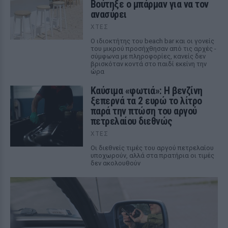
Βούτηξε ο μπάρμαν για να τον
ανασύρει
ΧΤΕΣ
Ο ιδιοκτήτης του beach bar και οι γονείς
του μικρού προσήχθησαν από τις αρχές -
σύμφωνα με πληροφορίες, κανείς δεν
βρισκόταν κοντά στο παιδί εκείνη την
ώρα
Καύσιμα «φωτιά»: Η βενζίνη
ξεπερνά τα 2 ευρώ το λίτρο
παρά την πτώση του αργού
πετρελαίου διεθνώς
ΧΤΕΣ
Οι διεθνείς τιμές του αργού πετρελαίου
υποχωρούν, αλλά στα πρατήρια οι τιμές
δεν ακολουθούν