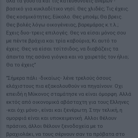
όλα τα γούστα και τις κατευθύνσεις ανέμων -
βασικό για κυκλαδίτικο νησί. Θες χλιδές; Τις έχεις.
Θες κοσμικότητες; Εύκολο. Θες μποέμ; Θα βρεις.
Θες βολές λόγω οικογένειας, βαρεμάρας κ.τ.λ.;
Εχεις δυο-τρεις επιλογές. Θες να είσαι μόνος σου
με πέντε βράχια και τρία καβούρια; Κι αυτό το
έχεις. Θες να είσαι τσίτσιδος, να διαβάζεις τα
άπαντα της ασάνα γιόγκα και να χαιρετάς τον ήλιο;
Θα το έχεις"
"Σήμερα πάλι -δικαίως- λένε τρελούς όσους
ελάχιστους πια εξακολουθούν να πηγαίνουν. Οχι
επειδή η Μύκονος σταμάτησε να είναι όμορφη. Αλλά
εκτός από οικονομικά αβάσταχτη για τους Ελληνες
-και όχι μόνο-, είναι και ξενέρωτη. Στην τελική, η
ομορφιά είναι και υποκειμενική. Αλλοι θέλουν
πράσινο, άλλοι θέλουν ξενοδοχεία με το
βραχιολάκι, να τους σέρνουν σαν τα πρόβατα στο