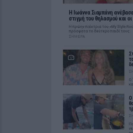
H Ιωάννα Σιαμπάνη ανέβασε
στιγμή του θηλασμού και ο
Η πρώην παίκτρια του «My Style R
πρόσφατα το δεύτερο παιδί τους
ΣΉΜΕΡΑ
Σ
τ
δ
Σ
Ο 
κα
Ο
θ
τ
Σ
Πο
νε
αυ