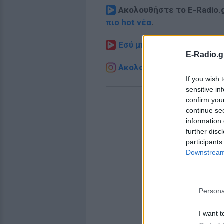
Ακολουθήστε το E-Radio.
πιο hot νέα
.
Εσύ μπήκες στο E-Daily.gr
E-Radio.g
Ακολουθήστε το E-Radio.g
If you wish 
sensitive in
confirm you
continue se
information 
further disc
participants
Downstream 
Persona
I want t