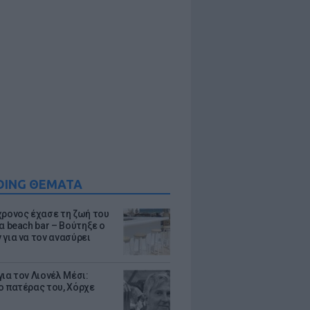
DING ΘΕΜΑΤΑ
χρονος έχασε τη ζωή του
α beach bar – Βούτηξε ο
 για να τον ανασύρει
ια τον Λιονέλ Μέσι:
ο πατέρας του, Χόρχε