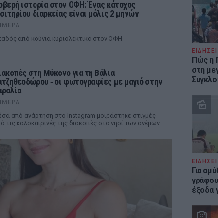
οβερή ιστορία στον ΟΦΗ: Ένας κάτοχος
ισιτηρίου διαρκείας είναι μόλις 2 μηνών
ΉΜΕΡΑ
αδός από κούνια κυριολεκτικά στον ΟΦΗ
ΕΙΔΗΣΕΙ
Πώς η 
στη με
ιακοπές στη Μύκονο για τη Βάλια
Συγκλο
ατζηθεοδώρου ‑ οι φωτογραφίες με μαγιό στην
αραλία
ΉΜΕΡΑ
σα από ανάρτηση στο Instagram μοιράστηκε στιγμές
ό τις καλοκαιρινές της διακοπές στο νησί των ανέμων
ΕΙΔΗΣΕΙ
Για αμ
γράφου
έξοδα γ