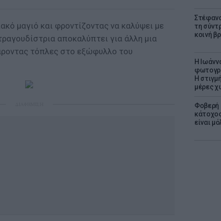
Στέφανο
κό μαγιό και φροντίζοντας να καλύψει με
τη σύντ
κοινή β
τραγουδίστρια αποκαλύπτει για άλλη μια
άροντας τόπλες στο εξώφυλλο του
H Ιωάνν
φωτογρα
Η στιγμή
μέρες χ
ΔΙΑΦΗΜΙΣΗ
Φοβερή 
κάτοχος
είναι μό