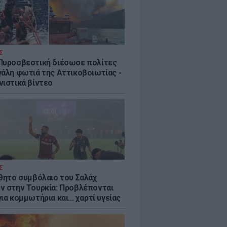
Σ
Πυροσβεστική διέσωσε πολίτες
γάλη φωτιά της Αττικοβοιωτίας -
νιστικά βίντεο
Σ
ύθητο συμβόλαιο του Σαλάχ
ν στην Τουρκία: Προβλέπονται
ια κομμωτήρια και... χαρτί υγείας