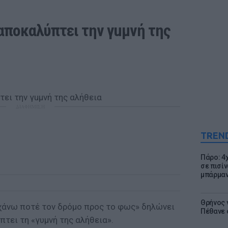
αποκαλύπτει την γuμνή της 
ΔΙΑΦΗΜΙΣΗ
TREN
Πάρο: 4
σε πισίν
μπάρμαν
Θρήνος γ
 χάνω ποτέ τον δρόμο προς το φως» δηλώνει
Πέθανε 
πτει τη «γυμνή της αλήθεια».