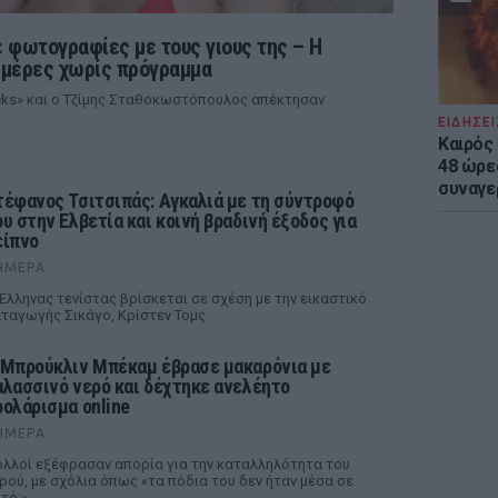
 φωτογραφίες με τους γιους της – Η
ι μέρες χωρίς πρόγραμμα
ocks» και ο Τζίμης Σταθοκωστόπουλος απέκτησαν
ΕΙΔΗΣΕΙ
Καιρός 
48 ώρε
συναγε
τέφανος Τσιτσιπάς: Αγκαλιά με τη σύντροφό
ου στην Ελβετία και κοινή βραδινή έξοδος για
είπνο
ΉΜΕΡΑ
Έλληνας τενίστας βρίσκεται σε σχέση με την εικαστικό
ταγωγής Σικάγο, Κρίστεν Τομς
 Μπρούκλιν Μπέκαμ έβρασε μακαρόνια με
αλασσινό νερό και δέχτηκε ανελέητο
ρολάρισμα online
ΉΜΕΡΑ
λλοί εξέφρασαν απορία για την καταλληλότητα του
ρού, με σχόλια όπως «τα πόδια του δεν ήταν μέσα σε
τό;»