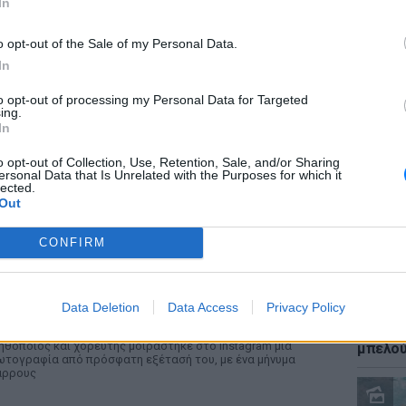
In
o opt-out of the Sale of my Personal Data.
In
to opt-out of processing my Personal Data for Targeted
ΕΙΔΗΣΕΙ
ing.
Καύσιμ
In
2 ευρώ
αργού 
o opt-out of Collection, Use, Retention, Sale, and/or Sharing
ersonal Data that Is Unrelated with the Purposes for which it
lected.
Out
ΡΙΑ
CONFIRM
τύχημα για τον Ιβάν Σβιτάιλο στην Κέρκυρα:
Θα σηκωθώ πιο δυνατός»
Data Deletion
Data Access
Privacy Policy
ΕΙΔΗΣΕΙ
ΉΜΕΡΑ
Ιστορι
ηθοποιός και χορευτής μοιράστηκε στο Instagram μια
μπελού
τογραφία από πρόσφατη εξέτασή του, με ένα μήνυμα
άρρους