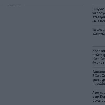
ΔΙΑΦΗΜΙΣΗ
Ουκρανί
να οδηγε
επιστράτ
«busific
Το νέο 
κλεφτώ
Νοσηλεύ
πρώτη φ
Η απίθα
έγινε vir
Διακοπέ
Βάλια Χ
φωτογρα
παραλί
Ατύχημα 
στην Κέ
δυνατό