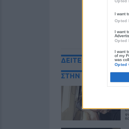
Opted 
I want t
Opted 
I want 
Advertis
Opted 
I want t
of my P
ΔΕΙΤΕ ΕΠΙΣΗΣ
was col
Opted 
ΣΤΗΝ ΙΔΙΑ ΚΑΤΗΓΟ
Α
«
Σ
Ο 
φω
θ