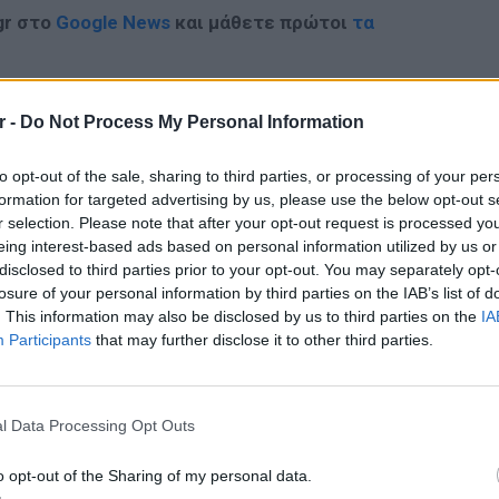
gr στο
Google News
και μάθετε πρώτοι
τα
; Τα νέα της ημέρας και ότι σου κάνει κλικ!
r -
Do Not Process My Personal Information
r και στο Instagram
to opt-out of the sale, sharing to third parties, or processing of your per
ΔΙΑΦΗΜΙΣΗ
formation for targeted advertising by us, please use the below opt-out s
r selection. Please note that after your opt-out request is processed y
eing interest-based ads based on personal information utilized by us or
disclosed to third parties prior to your opt-out. You may separately opt-
losure of your personal information by third parties on the IAB’s list of
. This information may also be disclosed by us to third parties on the
IA
Participants
that may further disclose it to other third parties.
ΕΙΔΗΣΕΙ
Ουκραν
οδηγείτ
l Data Processing Opt Outs
είναι τ
o opt-out of the Sharing of my personal data.