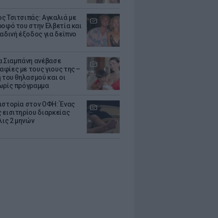
ς Τσιτσιπάς: Αγκαλιά με
ροφό του στην Ελβετία και
ραδινή έξοδος για δείπνο
α Σιαμπάνη ανέβασε
φίες με τους γιους της –
 του θηλασμού και οι
ωρίς πρόγραμμα
ιστορία στον ΟΦΗ: Ένας
 εισιτηρίου διαρκείας
λις 2 μηνών