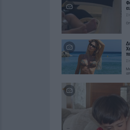
Φ
ε
Σ
Οπ
Δ
Χ
π
Σ
Μέ
απ