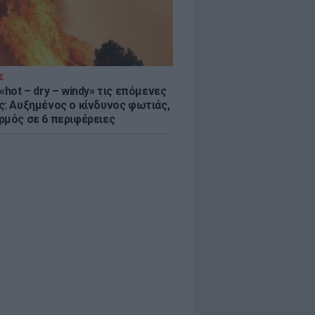
Σ
«hot – dry – windy» τις επόμενες
ς: Αυξημένος ο κίνδυνος φωτιάς,
ρμός σε 6 περιφέρειες