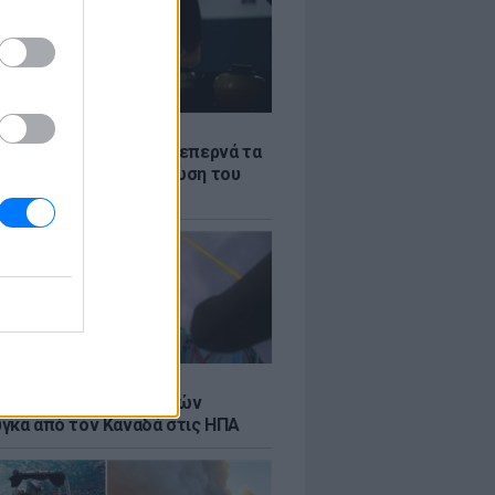
Σ
α «φωτιά»: Η βενζίνη ξεπερνά τα
 το λίτρο παρά την πτώση του
πετρελαίου διεθνώς
Σ
κή μεταφορά 30 φαλαινών
γκα από τον Καναδά στις ΗΠΑ