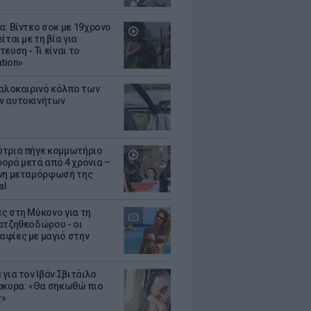
α: Βίντεο σοκ με 19χρονο
ίται με τη βία για
ευση - Τι είναι το
ation»
καλοκαιρινό κόλπο των
ν αυτοκινήτων
τρια πήγε κομμωτήριο
ορά μετά από 4 χρόνια –
νη μεταμόρφωσή της
al
ς στη Μύκονο για τη
ατζηθεοδώρου - οι
φίες με μαγιό στην
α
για τον Ιβάν Σβιτάιλο
ρκυρα: «Θα σηκωθώ πιο
ς»