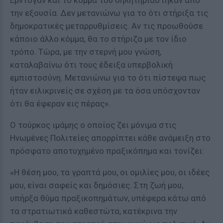
Ερντογάν και το κόμμα του δηλητηριάστηκαν από
την εξουσία. Δεν μετανιώνω για το ότι στήριξα τις
δημοκρατικές μεταρρυθμίσεις. Αν τις προωθούσε
κάποιο άλλο κόμμα, θα το στήριζα με τον ίδιο
τρόπο. Τώρα, με την στερνή μου γνώση,
καταλαβαίνω ότι τους έδειξα υπερβολική
εμπιστοσύνη. Μετανιώνω για το ότι πίστεψα πως
ήταν ειλικρινείς σε σχέση με τα όσα υπόσχονταν
ότι θα έφεραν εις πέρας».
Ο τούρκος ιμάμης ο οποίος ζει μόνιμα στις
Ηνωμένες Πολιτείες απορρίπτει κάθε ανάμειξη στο
πρόσφατο αποτυχημένο πραξικόπημα και τονίζει:
«H θέση μου, τα γραπτά μου, οι ομιλίες μου, οι ιδέες
μου, είναι σαφείς και δημόσιες. Στη ζωή μου,
υπήρξα θύμα πραξικοπημάτων, υπέφερα κάτω από
τα στρατιωτικά καθεστώτα, κατέκρινα την