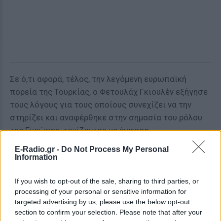
Σε ό,τι αφορά, τέλος, την λεγόμενη ευρωπαϊκή
πορεία της Τουρκίας, ο Φετουλάχ Γκιουλέν εξήγησε
τους λόγους για τους οποίους συνεχίζει να την
στηρίζει και αναφέρθηκε στην σημασία του ρόλου
της Ευρώπης, τονίζοντας με έμφαση:
E-Radio.gr -
Do Not Process My Personal
«Στήριξα επί πολύ καιρό το αίτημα της Άγκυρας να
Information
ενταχθεί στην Ευρωπαϊκή Ένωση, κάτι που
αποτελούσε και την πολιτική γραμμή του κράτους
If you wish to opt-out of the sale, sharing to third parties, or
επί δεκαετίες. Πιστεύω ότι η ένταξη στην
processing of your personal or sensitive information for
Ευρωπαϊκή Ένωση είναι ο καλύτερος τρόπος για να
targeted advertising by us, please use the below opt-out
section to confirm your selection. Please note that after your
εξασφαλισθεί ότι η Τουρκία μπορεί να παραμείνει