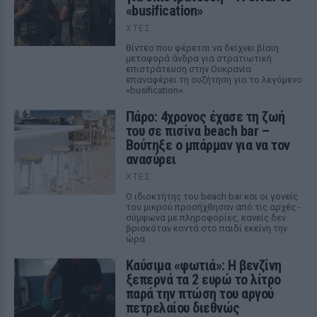
«busification»
ΧΤΕΣ
Βίντεο που φέρεται να δείχνει βίαιη
μεταφορά άνδρα για στρατιωτική
επιστράτευση στην Ουκρανία
επαναφέρει τη συζήτηση για το λεγόμενο
«busification».
Πάρο: 4χρονος έχασε τη ζωή
του σε πισίνα beach bar –
Βούτηξε ο μπάρμαν για να τον
ανασύρει
ΧΤΕΣ
Ο ιδιοκτήτης του beach bar και οι γονείς
του μικρού προσήχθησαν από τις αρχές -
σύμφωνα με πληροφορίες, κανείς δεν
βρισκόταν κοντά στο παιδί εκείνη την
ώρα
Καύσιμα «φωτιά»: Η βενζίνη
ξεπερνά τα 2 ευρώ το λίτρο
παρά την πτώση του αργού
πετρελαίου διεθνώς