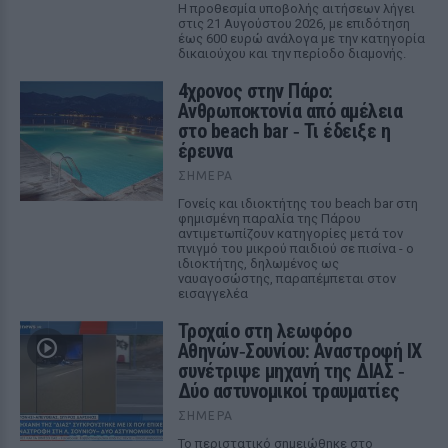
Η προθεσμία υποβολής αιτήσεων λήγει
στις 21 Αυγούστου 2026, με επιδότηση
έως 600 ευρώ ανάλογα με την κατηγορία
δικαιούχου και την περίοδο διαμονής.
4χρονος στην Πάρο:
Ανθρωποκτονία από αμέλεια
στο beach bar ‑ Τι έδειξε η
έρευνα
ΣΉΜΕΡΑ
Γονείς και ιδιοκτήτης του beach bar στη
φημισμένη παραλία της Πάρου
αντιμετωπίζουν κατηγορίες μετά τον
πνιγμό του μικρού παιδιού σε πισίνα - ο
ιδιοκτήτης, δηλωμένος ως
ναυαγοσώστης, παραπέμπεται στον
εισαγγελέα
Τροχαίο στη λεωφόρο
Αθηνών‑Σουνίου: Αναστροφή ΙΧ
συνέτριψε μηχανή της ΔΙΑΣ ‑
Δύο αστυνομικοί τραυματίες
ΣΉΜΕΡΑ
Το περιστατικό σημειώθηκε στο