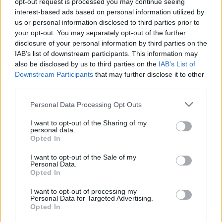
opt-out request is processed you may continue seeing
δημοκρατική και να προασπίζει τις βασικές
interest-based ads based on personal information utilized by
ελευθερίες. Αν η Τουρκία γινόταν μια χώρα μέλος,
us or personal information disclosed to third parties prior to
αυτό θα μπορούσε να βοηθήσει τις ομάδες εκείνες
your opt-out. You may separately opt-out of the further
disclosure of your personal information by third parties on the
που καταπιέζονται στη χώρα και να εγγυηθεί ότι ο
IAB’s list of downstream participants. This information may
Ερντογάν θα σεβασθεί τις συνθήκες που έχει
also be disclosed by us to third parties on the
IAB’s List of
υπογράψει, όπως και τις υποσχέσεις του. Οι
Downstream Participants
that may further disclose it to other
ευρωπαϊκές χώρες είναι ο κύριος εμπορικός
third parties.
εταίρος της Τουρκίας. Το τουρκικό
Personal Data Processing Opt Outs
χρηματοοικονομικό σύστημα έχει πετύχει την
ολοκλήρωση με την Ευρώπη και με τον υπόλοιπο
I want to opt-out of the Sharing of my
personal data.
κόσμο. Η Ευρώπη μπορεί να επηρεάσει θετικά την
Opted In
Τουρκία».
I want to opt-out of the Sale of my
Personal Data.
[ΠΗΓΗ]
Opted In
I want to opt-out of processing my
Personal Data for Targeted Advertising.
ΔΙΑΦΗΜΙΣΗ
Opted In