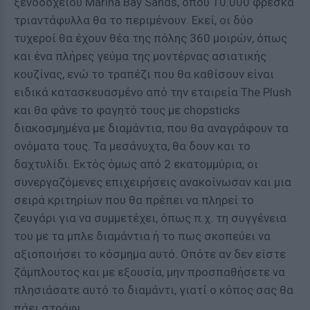
ξενοδοχείου Marina Bay Sands, όπου 10.000 φρέσκα
τριαντάφυλλα θα το περιμένουν. Εκεί, οι δύο
τυχεροί θα έχουν θέα της πόλης 360 μοιρών, όπως
και ένα πλήρες γεύμα της μοντέρνας ασιατικής
κουζίνας, ενώ το τραπέζι που θα καθίσουν είναι
ειδικά κατασκευασμένο από την εταιρεία The Plush
και θα φάνε το φαγητό τους με chopsticks
διακοσμημένα με διαμάντια, που θα αναγράφουν τα
ονόματα τους. Τα μεσάνυχτα, θα δουν και το
δαχτυλίδι. Εκτός όμως από 2 εκατομμύρια, οι
συνεργαζόμενες επιχειρήσεις ανακοίνωσαν και μια
σειρά κριτηρίων που θα πρέπει να πληρεί το
ζευγάρι για να συμμετέχει, όπως π.χ. τη συγγένεια
του με τα μπλε διαμάντια ή το πως σκοπεύει να
αξιοποιήσει το κόσμημα αυτό. Οπότε αν δεν είστε
ζάμπλουτος και με εξουσία, μην προσπαθήσετε να
πλησιάσατε αυτό το διαμάντι, γιατί ο κόπος σας θα
πάει στράφι.