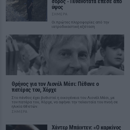
σορός ‑ Πιθανότατα έπεσε από
ύψος
ΣΉΜΕΡΑ
Οι πρώτες πληροφορίες από την
ιατροδικαστική εξέταση
Θρήνος για τον Λιονέλ Μέσι: Πέθανε ο
πατέρας του, Χόρχε
Στο πένθος έχει βυθιστεί η οικογένεια του Λιονέλ Μέσι, με
τον πατέρα του, Χόρχε, να αφήνει την τελευταία του πνοή σε
ηλικία 68 ετών.
ΣΉΜΕΡΑ
Χάντερ Μπάιντεν: «Ο καρκίνος