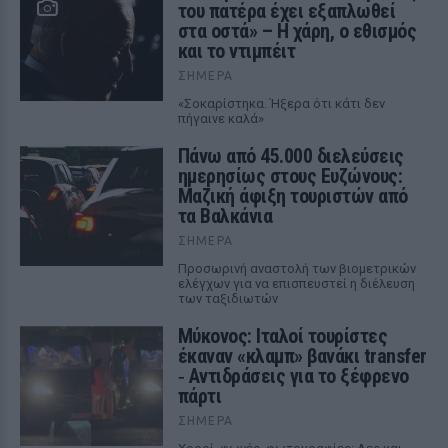
του πατέρα έχει εξαπλωθεί
στα οστά» – Η χάρη, ο εθισμός
και το ντιμπέιτ
ΣΉΜΕΡΑ
«Σοκαρίστηκα. Ήξερα ότι κάτι δεν
πήγαινε καλά»
Πάνω από 45.000 διελεύσεις
ημερησίως στους Ευζώνους:
Μαζική άφιξη τουριστών από
τα Βαλκάνια
ΣΉΜΕΡΑ
Προσωρινή αναστολή των βιομετρικών
ελέγχων για να επισπευστεί η διέλευση
των ταξιδιωτών
Μύκονος: Ιταλοί τουρίστες
έκαναν «κλαμπ» βανάκι transfer
‑ Αντιδράσεις για το ξέφρενο
πάρτι
ΣΉΜΕΡΑ