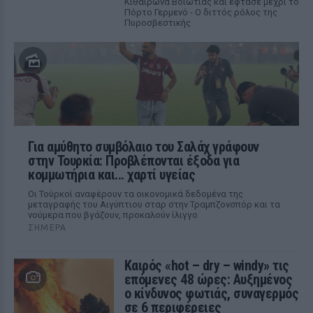
Κιθαιρώνα Βοιωτίας και έφτασε μέχρι το
Πόρτο Γερμενό - Ο διττός ρόλος της
Πυροσβεστικής
Για αμύθητο συμβόλαιο του Σαλάχ γράφουν
στην Τουρκία: Προβλέπονται έξοδα για
κομμωτήρια και... χαρτί υγείας
Οι Τούρκοί αναφέρουν τα οικονομικά δεδομένα της
μεταγραφής του Αιγύπτιου σταρ στην Τραμπζονσπόρ και τα
νούμερα που βγάζουν, προκαλούν ίλιγγο
ΣΉΜΕΡΑ
Καιρός «hot – dry – windy» τις
επόμενες 48 ώρες: Αυξημένος
ο κίνδυνος φωτιάς, συναγερμός
σε 6 περιφέρειες