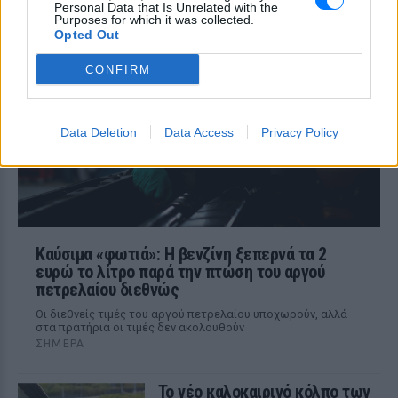
ΣΉΜΕΡΑ
Personal Data that Is Unrelated with the
Purposes for which it was collected.
Ο ιδιοκτήτης του beach bar και οι γονείς
Opted Out
του μικρού προσήχθησαν από τις αρχές -
σύμφωνα με πληροφορίες, κανείς δεν
CONFIRM
βρισκόταν κοντά στο παιδί εκείνη την
ώρα
Data Deletion
Data Access
Privacy Policy
Καύσιμα «φωτιά»: Η βενζίνη ξεπερνά τα 2
ευρώ το λίτρο παρά την πτώση του αργού
πετρελαίου διεθνώς
Οι διεθνείς τιμές του αργού πετρελαίου υποχωρούν, αλλά
στα πρατήρια οι τιμές δεν ακολουθούν
ΣΉΜΕΡΑ
Το νέο καλοκαιρινό κόλπο των