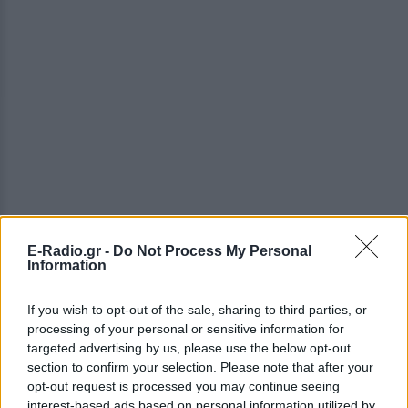
E-Radio.gr -
Do Not Process My Personal
Information
ΔΕΙΤΕ ΕΠΙΣΗΣ
If you wish to opt-out of the sale, sharing to third parties, or
ΣΤΗΝ ΙΔΙΑ ΚΑΤΗΓΟΡΙΑ
processing of your personal or sensitive information for
targeted advertising by us, please use the below opt-out
Ουκρανία: Βίντεο σοκ με
section to confirm your selection. Please note that after your
19χρονο να οδηγείται με τη βία
opt-out request is processed you may continue seeing
για επιστράτευση ‑ Τι είναι το
interest-based ads based on personal information utilized by