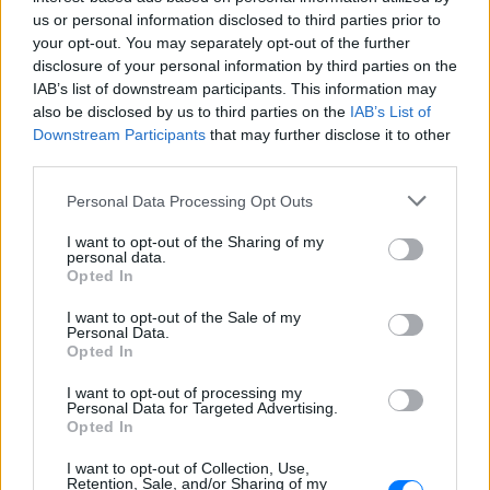
«busification»
us or personal information disclosed to third parties prior to
ΣΉΜΕΡΑ
your opt-out. You may separately opt-out of the further
disclosure of your personal information by third parties on the
Βίντεο που φέρεται να δείχνει βίαιη
μεταφορά άνδρα για στρατιωτική
IAB’s list of downstream participants. This information may
επιστράτευση στην Ουκρανία
also be disclosed by us to third parties on the
IAB’s List of
επαναφέρει τη συζήτηση για το λεγόμενο
«busification».
Downstream Participants
that may further disclose it to other
third parties.
Ουκρανία: Βίντεο σοκ με
19χρονο να οδηγείται με τη βία
Personal Data Processing Opt Outs
για επιστράτευση ‑ Τι είναι το
«busification»
I want to opt-out of the Sharing of my
personal data.
ΣΉΜΕΡΑ
Opted In
Βίντεο που φέρεται να δείχνει βίαιη
μεταφορά άνδρα για στρατιωτική
I want to opt-out of the Sale of my
επιστράτευση στην Ουκρανία
Personal Data.
επαναφέρει τη συζήτηση για το λεγόμενο
Opted In
«busification».
I want to opt-out of processing my
Πάρο: 4χρονος έχασε τη ζωή
Personal Data for Targeted Advertising.
του σε πισίνα beach bar –
Opted In
Βούτηξε ο μπάρμαν για να τον
ανασύρει
I want to opt-out of Collection, Use,
Retention, Sale, and/or Sharing of my