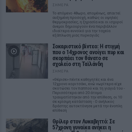
ΣΉΜΕΡΑ
Το επόμενο 48ωρο, επομένως, απαιτεί
αυξημένη προσοχή, καθώς οι υψηλές
θερμοκρασίες, η ξηρασία και οι ισχυροί
άνεμοι δημιουργούν ένα περιβάλλον
ιδιαίτερα ευνοϊκό για την ταχεία
εξάπλωση μιας πυρκαγιάς
Σοκαριστικό βίντεο: Η στιγμή
που ο 14χρονος ανοίγει πυρ και
σκορπάει τον θάνατο σε
σχολείο στη Ταϊλάνδη
ΣΉΜΕΡΑ
«Θέρισε» πέντε καθηγητές και ένα
12χρονο κοριτσάκι, ενώ νωρίτερα είχε
σκοτώσει τον παππού και τη γιαγιά του -
Περισσότερα από 20 άτομα
τραυματίστηκαν από την επίθεση, οι 10
σε κρίσιμη κατάσταση - Ο ανήλικος
δράστης αυτοκτόνησε μετά την ένοπλη
επίθεση
Θρίλερ στον Λυκαβηττό: Σε
57χρονη γυναίκα ανήκει η