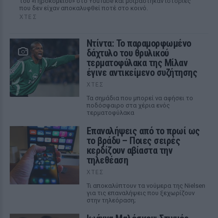
του «Γηροκομείου» στο YouTube και μοιράστηκαν ιστορίες
που δεν είχαν αποκαλυφθεί ποτέ στο κοινό.
ΧΤΕΣ
Ντίντα: Το παραμορφωμένο
δάχτυλο του θρυλικού
τερματοφύλακα της Μίλαν
έγινε αντικείμενο συζήτησης
ΧΤΕΣ
Τα σημάδια που μπορεί να αφήσει το
ποδόσφαιρο στα χέρια ενός
τερματοφύλακα
Επαναλήψεις από το πρωί ως
το βράδυ – Ποιες σειρές
κερδίζουν αβίαστα την
τηλεθέαση
ΧΤΕΣ
Τι αποκαλύπτουν τα νούμερα της Nielsen
για τις επαναλήψεις που ξεχωρίζουν
στην τηλεόραση;