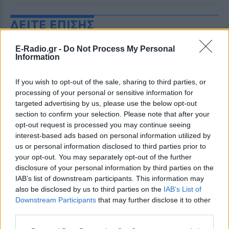
ΔΕΙΤΕ ΕΠΙΣΗΣ
E-Radio.gr -
Do Not Process My Personal
ΣΤΗΝ ΙΔΙΑ ΚΑΤΗΓΟΡΙΑ
Information
Ο Γιώργος Μανίκας έστησε
If you wish to opt-out of the sale, sharing to third parties, or
απίθανη φάρσα σε υπάλληλο
processing of your personal or sensitive information for
καφετέριας – Τι έγινε στο
targeted advertising by us, please use the below opt-out
βίντεο
section to confirm your selection. Please note that after your
ΠΡΙΝ 8 ΏΡΕΣ
opt-out request is processed you may continue seeing
Συνεχή παράπονα για τον καφέ, στημένος
interest-based ads based on personal information utilized by
καβγάς και ενθουσιώδεις αντιδράσεις
us or personal information disclosed to third parties prior to
από τους followers του
your opt-out. You may separately opt-out of the further
Οι συναυλίες επιτέλους
disclosure of your personal information by third parties on the
βγάζουν φτηνά εισιτήρια ‑
IAB’s list of downstream participants. This information may
Ποιοι καλλιτέχνες κατέβασαν
also be disclosed by us to third parties on the
IAB’s List of
τις τιμές
Downstream Participants
that may further disclose it to other
third parties.
ΠΡΙΝ 8 ΏΡΕΣ
Οι fans δεν αντέχουν άλλες αυξήσεις: Τα