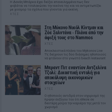
Η Δανάη Μπάρκα έχει δείξει επανειλημμένα πως δεν
φοβάται να τσαλακώσει την εικόνα της και να αντιμετωπίζει
με χιούμορ τα σχόλια που γίνονται για εκείνη.
ΧΤΕΣ
Στη Μύκονο Νικόλ Κίντμαν και
Ζόε Σαλντάνα ‑ Πλάνα από την
άφιξή τους στο Nammos
ΧΤΕΣ
Αποκλειστικά πλάνα του Mykonos Live
TV, δείχνουν τις δύο διάσημες ηθοποιούς
να φτάνουν στο γνωστό beach restaurant
Μπραντ Πιτ εναντίον Αντζελίνα
Τζολί: Δικαστική εντολή για
αποκάλυψη οικονομικών
στοιχείων
ΧΤΕΣ
Ο ηθοποιός αντιδρά στον ισχυρισμό της
πρώην συζύγου του ότι έθεσε σε
δεύτερη μοίρα την καριέρα της μετά τον
χωρισμό