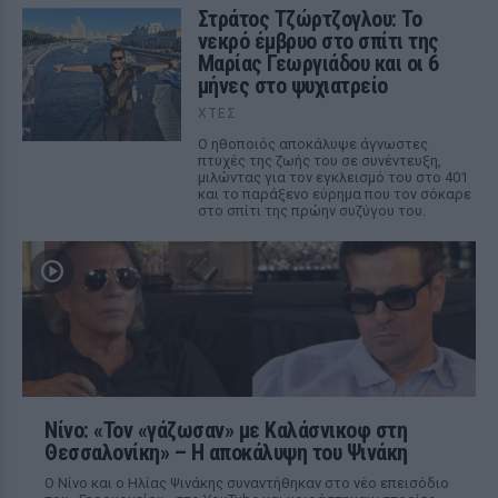
Στράτος Τζώρτζογλου: Το
νεκρό έμβρυο στο σπίτι της
Μαρίας Γεωργιάδου και οι 6
μήνες στο ψυχιατρείο
ΧΤΕΣ
Ο ηθοποιός αποκάλυψε άγνωστες
πτυχές της ζωής του σε συνέντευξη,
μιλώντας για τον εγκλεισμό του στο 401
και το παράξενο εύρημα που τον σόκαρε
στο σπίτι της πρώην συζύγου του.
Νίνο: «Τον «γάζωσαν» με Καλάσνικοφ στη
Θεσσαλονίκη» – Η αποκάλυψη του Ψινάκη
Ο Νίνο και ο Ηλίας Ψινάκης συναντήθηκαν στο νέο επεισόδιο