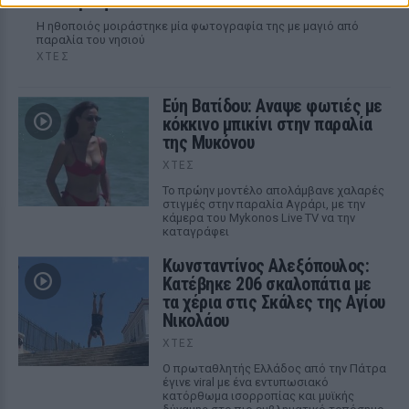
Σαντορίνη
Η ηθοποιός μοιράστηκε μία φωτογραφία της με μαγιό από
παραλία του νησιού
ΧΤΕΣ
Εύη Βατίδου: Αναψε φωτιές με
κόκκινο μπικίνι στην παραλία
της Μυκόνου
ΧΤΕΣ
Το πρώην μοντέλο απολάμβανε χαλαρές
στιγμές στην παραλία Αγράρι, με την
κάμερα του Mykonos Live TV να την
καταγράφει
Κωνσταντίνος Αλεξόπουλος:
Κατέβηκε 206 σκαλοπάτια με
τα χέρια στις Σκάλες της Αγίου
Νικολάου
ΧΤΕΣ
Ο πρωταθλητής Ελλάδος από την Πάτρα
έγινε viral με ένα εντυπωσιακό
κατόρθωμα ισορροπίας και μυϊκής