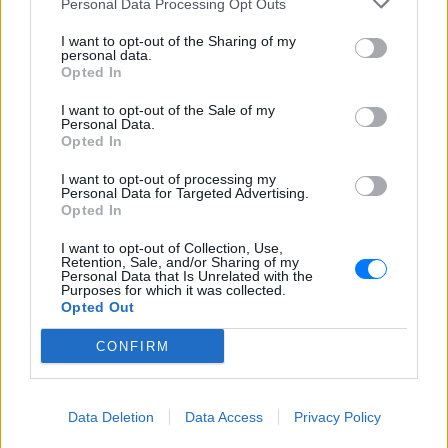
Personal Data Processing Opt Outs
φθηνά εισιτήρια που εξαφανίζονται σε
λίγα λεπτά
I want to opt-out of the Sharing of my
personal data.
Ο διάσημος κιθαρίστας απο τον
Opted In
οποιο εμπνεύστηκε το όνομα
της η Αση Μπήλιου ‑ Πώς τη
I want to opt-out of the Sale of my
βάφτισαν
Personal Data.
Opted In
ΠΡΙΝ 8 ΏΡΕΣ
Το πραγματικό της όνομα δεν είναι Αση:
I want to opt-out of processing my
Η απίστευτη ιστορία πίσω από την
Personal Data for Targeted Advertising.
απόφαση της Ασης Μπήλιου που
Opted In
ελάχιστοι γνώριζαν
I want to opt-out of Collection, Use,
Retention, Sale, and/or Sharing of my
Personal Data that Is Unrelated with the
Purposes for which it was collected.
Opted Out
CONFIRM
Το απογευματινό μπάνιο της Μαρίας Σολωμού
Data Deletion
Data Access
Privacy Policy
στη θάλασσα: Η τέλεια ώρα, γράφει από τη