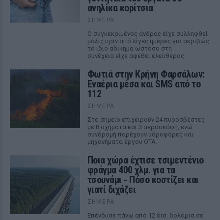
ανηλίκα κορίτσια
ΣΉΜΕΡΑ
Ο συγκεκριμένος άνδρας είχε συλληφθεί
μόλις πριν από λίγες ημέρες για ακριβώς
το ίδιο αδίκημα ωστόσο στη
συνέχεια είχε αφεθεί ελεύθερος
Φωτιά στην Κρήνη Φαρσάλων:
Εναέρια μέσα και SMS από το
112
ΣΉΜΕΡΑ
Στο σημείο επιχειρούν 24 πυροσβέστες
με 8 οχήματα και 3 αεροσκάφη, ενώ
συνδρομή παρέχουν υδροφόρες και
μηχανήματα έργου ΟΤΑ.
Ποια χώρα έχτισε τσιμεντένιο
φράγμα 400 χλμ. για τα
τσουνάμι ‑ Πόσο κοστίζει και
γιατί διχάζει
ΣΉΜΕΡΑ
Επένδυσε πάνω από 12 δισ. δολάρια σε