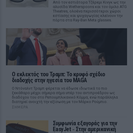
Από τον εστιάτορα Τζέρεμι Κινγκ ως την
αλυσίδα Wetherspoons και τον όμιλο ATG
Theatres, ολοένα περισσότεροι χώροι
εστίασης και ψυχαγωγίας κλείνουν την
πόρτα στα Ray-Ban Meta glasses.
Ο εκλεκτός του Τραμπ: Το κρυφό σχέδιο
διαδοχής στην ηγεσία του MAGA
Ο Ντόναλντ Τραμπ φέρεται να έδωσε ιδιωτικά το πιο
ξεκάθαρο μέχρι σήμερα σήμα υπέρ του αντιπροέδρου ως
διαδόχου του στο Ρεπουμπλικανικό Κόμμα, ενώ παράλληλα
διατηρεί ανοιχτή την εξίσωση με τον Μάρκο Ρούμπιο.
ΣΉΜΕΡΑ
Συμφωνία εξαγοράς για την
EasyJet ‑ Στην αμερικανική