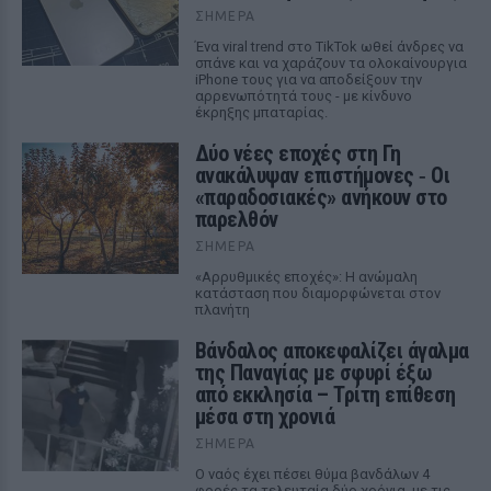
ΣΉΜΕΡΑ
Ένα viral trend στο TikTok ωθεί άνδρες να
σπάνε και να χαράζουν τα ολοκαίνουργια
iPhone τους για να αποδείξουν την
αρρενωπότητά τους - με κίνδυνο
έκρηξης μπαταρίας.
Δύο νέες εποχές στη Γη
ανακάλυψαν επιστήμονες ‑ Oι
«παραδοσιακές» ανήκουν στο
παρελθόν
ΣΉΜΕΡΑ
«Αρρυθμικές εποχές»: Η ανώμαλη
κατάσταση που διαμορφώνεται στον
πλανήτη
Βάνδαλος αποκεφαλίζει άγαλμα
της Παναγίας με σφυρί έξω
από εκκλησία – Τρίτη επίθεση
μέσα στη χρονιά
ΣΉΜΕΡΑ
Ο ναός έχει πέσει θύμα βανδάλων 4
φορές τα τελευταία δύο χρόνια, με τις