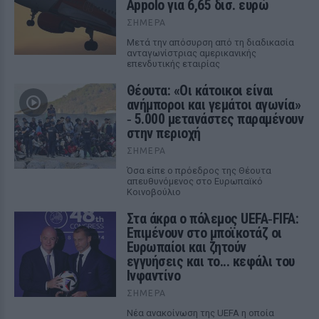
Appolo για 6,65 δισ. ευρώ
ΣΉΜΕΡΑ
Μετά την απόσυρση από τη διαδικασία
ανταγωνίστριας αμερικανικής
επενδυτικής εταιρίας
Θέουτα: «Οι κάτοικοι είναι
ανήμποροι και γεμάτοι αγωνία»
‑ 5.000 μετανάστες παραμένουν
στην περιοχή
ΣΉΜΕΡΑ
Όσα είπε ο πρόεδρος της Θέουτα
απευθυνόμενος στο Ευρωπαϊκό
Κοινοβούλιο
Στα άκρα ο πόλεμος UEFA‑FIFA:
Επιμένουν στο μποϊκοτάζ οι
Ευρωπαίοι και ζητούν
εγγυήσεις και το... κεφάλι του
Ινφαντίνο
ΣΉΜΕΡΑ
Νέα ανακοίνωση της UEFA η οποία