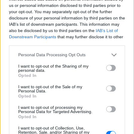
us or personal information disclosed to third parties prior to
your opt-out. You may separately opt-out of the further
disclosure of your personal information by third parties on the
IAB’s list of downstream participants. This information may
also be disclosed by us to third parties on the
IAB’s List of
Downstream Participants
that may further disclose it to other
third parties.
Personal Data Processing Opt Outs
I want to opt-out of the Sharing of my
personal data.
Opted In
ΔΕΙΤΕ ΕΠΙΣΗΣ
I want to opt-out of the Sale of my
Personal Data.
ΣΤΗΝ ΙΔΙΑ ΚΑΤΗΓΟΡΙΑ
Opted In
Γιατί δεν έσωσα το κουτάβι: Ο
I want to opt-out of processing my
ερευνητής που κατέγραφε τη
Personal Data for Targeted Advertising.
Opted In
συμβίωση του μικρού σκυλιού
με αγέλη λύκων εξηγεί γιατί
I want to opt-out of Collection, Use,
δεν επενέβη
Retention, Sale, and/or Sharing of my