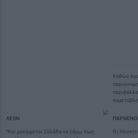
Καθώς αγω
περιώνυμη
περιβάλλο
ευμετάβλη
ΛΕΩΝ
ΠΑΡΘΕΝΟ
"Και μου'ρχεται ζαλάδα να ξέρω πως
Οι πλανητ