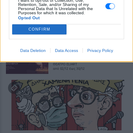
I want to opt-out of Collection, Use,
Retention, Sale, and/or Sharing of my
Δανεικά
Personal Data that Is Unrelated with the
Purposes for which it was collected.
ΠΡΙΝ 244 ΕΒΔΟΜΆΔΕΣ
Opted Out
LUNAR SPACE PATRA
17/12
CONFIRM
Σπήλιος Φλώρος ‑ Ξέρω τις
κινήσεις
Data Deletion
Data Access
Privacy Policy
ΠΡΙΝ 244 ΕΒΔΟΜΆΔΕΣ
ΘΕΑΤΡΟ ELIART
από 02/12 έως 30/12