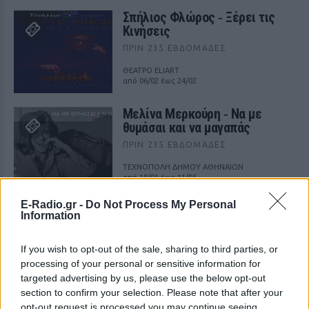
Σπήλιος Φλώρος ‑ Ξέρει τις
Κινήσεις
ΠΡΙΝ 235 ΕΒΔΟΜΆΔΕΣ
ΘΕΑΤΡΟ ELIART
από 06/02 έως 24/02
Μελίνα Μερκούρη ‑ Να με
θυμάσαι και να μαγαπάς
ΠΡΙΝ 235 ΕΒΔΟΜΆΔΕΣ
ΤΕΧΝΟΠΟΛΗ ΔΗΜΟΥ ΑΘΗΝΑΙΩΝ
από 18/01 έως 11/03
E-Radio.gr -
Do Not Process My Personal
Ειδύλλια οδός Eidylliaodos
Information
ΠΡΙΝ 235 ΕΒΔΟΜΆΔΕΣ
If you wish to opt-out of the sale, sharing to third parties, or
ΤΕΧΝΟΠΟΛΗ ΔΗΜΟΥ ΑΘΗΝΑΙΩΝ
από 18/01 έως 06/03
processing of your personal or sensitive information for
targeted advertising by us, please use the below opt-out
section to confirm your selection. Please note that after your
opt-out request is processed you may continue seeing