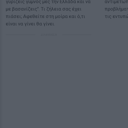
γυρίζεις γuμνός μες την Ελλάδα και να
αντιμετωπ
με βασανίζεις". Τι ζήλεια σας έχει
προβλήματ
πιάσει; Aφεθείτε στη μοίρα και ό,τι
τις εντυπ
είναι να γίνει θα γίνει.
ΔΙΑΦΗΜΙΣΗ