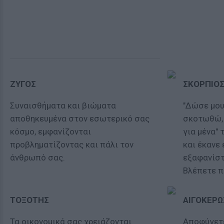
ΖΥΓΟΣ
ΣΚΟΡΠΙΟ
Συναισθήματα και βιώματα
"Δώσε μου
αποθηκευμένα στον εσωτερικό σας
σκοτωθώ, 
κόσμο, εμφανίζονται
για μένα"
προβληματίζοντας και πάλι τον
και έκανε 
άνθρωπό σας.
εξαφανίστ
Βλέπετε π
ΤΟΞΟΤΗΣ
ΑΙΓΟΚΕΡΩ
Τα οικονομικά σας χρειάζονται
Aποφύγετε