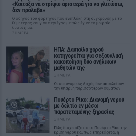
«Κοίταξα να στρίψω αριστερά για να γλιτώσω,
δεν πρόλαβα»
Ο οδηγός του φορτηγού που ενεπλάκη στη σύγκρουση με το
ΙΧ μητέρας και γιου περιέγραψε πώς έγινε το μοιραίο
δυστύχημα.
ΣΉΜΕΡΑ
ΗΠΑ: Δασκάλα χορού
κατηγορείται για σeξουαλική
κακοποίηση δύο ανήλικων
μαθητών της
ΣΉΜΕΡΑ
Οι αστυνομικές Αρχές δεν αποκλείουν
την ύπαρξη περισσότερων θυμάτων
Πουέρτο Ρίκο: Διανομή νερού
με δελτίο εν μέσω
παρατεταμένης ξηρασίας
ΣΉΜΕΡΑ
Πώς διαχειρίζεται το Πουέρτο Ρίκο την
κρίση νερού και πώς επηρεάζεται η