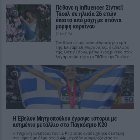
Πέθανε η influencer Σίντνεϊ
Τάουλ σε ηλικία 26 ετών
έπειτα από μάχη με σπάνια
μορφή καρκίνου
ΣΉΜΕΡΑ
Τον θάνατο της ανακοίνωσε η μητέρα
της, Ελίζαμπεθ Μόροου, και ο αδελφός
της, Όστιν Τάουλ, μέσω ενός βίντεο στον
λογαριασμό της στο TikTok την Τετάρτη
Η Έβελυν Μητροπούλου έγραψε ιστορία με
ασημένιο μετάλλιο στο Παγκόσμιο Κ20
Η 18χρονη αθλήτρια του ΓΣ Κηφισιάς αναδείχθηκε δεύτερη
στο μήκος με άλμα στα 6,44μ., σχεδόν ισοφαρίζοντας το