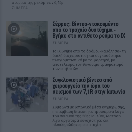
ατομικό της ρεκόρ των 6,45μ.
ΣΉΜΕΡΑ
Σέρρες: Βίντεο‑ντοκουμέντο
από το τροχαίο δυστύχημα ‑
Βγήκε στο αντίθετο ρεύμα το ΙΧ
ΣΉΜΕΡΑ
Το ΙΧ βγήκε από το δρόμο, «καβάλησε» τη
διπλή διαχωριστική και συγκρούστηκε
πλαγιομετωπικά με το φορτηγό, με
αποτέλεσμα τον θανάσιμο τραυματισμό
των επιβατών
Συγκλονιστικό βίντεο από
χειρουργείο την ώρα του
σεισμού των 7,1R στην Ιαπωνία
ΣΉΜΕΡΑ
Σύμφωνα με ιαπωνικά μέσα ενημέρωσης,
η επέμβαση διακόπηκε προσωρινά λόγω
του σεισμού της 28ης Ιουλίου, ωστόσο
λίγο αργότερα συνεχίστηκε και
ολοκληρώθηκε με επιτυχία