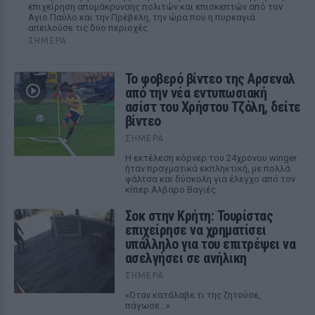
επιχείρηση απομάκρυνσης πολιτών και επισκεπτών από τον
Αγιο Παύλο και την Πρέβελη, την ώρα που η πυρκαγιά
απειλούσε τις δύο περιοχές
ΣΉΜΕΡΑ
Το φοβερό βίντεο της Αρσεναλ
από την νέα εντυπωσιακή
ασίστ του Χρήστου Τζόλη, δείτε
βίντεο
ΣΉΜΕΡΑ
Η εκτέλεση κόρνερ του 24χρονου winger
ήταν πραγματικά εκπληκτική, με πολλά
φάλτσα και δύσκολη για έλεγχο από τον
κίπερ Αλβαρο Βαγιές
Σοκ στην Κρήτη: Τουρίστας
επιχείρησε να χρηματίσει
υπάλληλο για του επιτρέψει να
ασελγήσει σε ανήλικη
ΣΉΜΕΡΑ
«Όταν κατάλαβε τι της ζητούσε,
πάγωσε...»