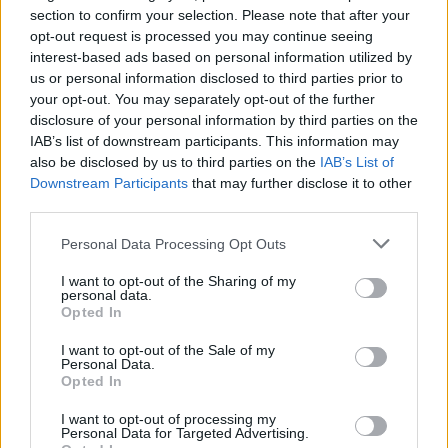
section to confirm your selection. Please note that after your
ΣΤΗΝ ΙΔΙΑ ΚΑΤΗΓΟΡΙΑ
opt-out request is processed you may continue seeing
interest-based ads based on personal information utilized by
Φωτιά στην Κόρινθο:
us or personal information disclosed to third parties prior to
Συναγερμός στο Στεφάνι ‑
your opt-out. You may separately opt-out of the further
Εναέρια μέσα και μήνυμα
disclosure of your personal information by third parties on the
εκκένωσης από το 112
IAB’s list of downstream participants. This information may
also be disclosed by us to third parties on the
IAB’s List of
ΣΉΜΕΡΑ
Downstream Participants
that may further disclose it to other
Ισχυρές επίγειες δυνάμεις της
third parties.
Πυροσβεστικής ενισχυμένες με
αεροσκάφη και ελικόπτερα επιχειρούν
για τον άμεσο περιορισμό της φωτιάς
Personal Data Processing Opt Outs
στο Στεφάνι Κορίνθου.
I want to opt-out of the Sharing of my
Απόψε τα δοκιμαστικά
personal data.
δρομολόγια για την επέκταση
Opted In
του Μετρό Θεσσαλονίκης προς
Καλαμαριά ‑ Τι προβλέπεται για
I want to opt-out of the Sale of my
Personal Data.
εισιτήρια
Opted In
ΣΉΜΕΡΑ
I want to opt-out of processing my
Ο υφυπουργός Υποδομών Νίκος Ταχιάος
Personal Data for Targeted Advertising.
εξήγησε γιατί τα πρώτα δρομολόγια θα