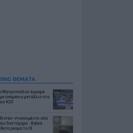
DING ΘΕΜΑΤΑ
ν Μητροπούλου έγραψε
 με ασημένιο μετάλλιο στο
ιο Κ20
 Βίντεο-ντοκουμέντο από
αίο δυστύχημα - Βγήκε
ίθετο ρεύμα το ΙΧ