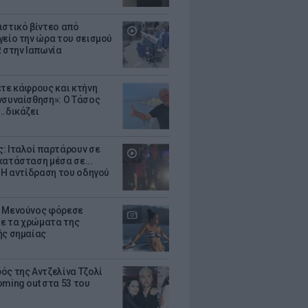
ιστικό βίντεο από
γείο την ώρα του σεισμού
R στην Ιαπωνία
ετε κάφρους και κτήνη
νσυναίσθηση»: Ο Τάσος
..δικάζει
: Ιταλοί παρτάρουν σε
κατάσταση μέσα σε...
- Η αντίδραση του οδηγού
 Μενούνος φόρεσε
 με τα χρώματα της
ής σημαίας
ός της Αντζελίνα Τζολί
oming out στα 53 του