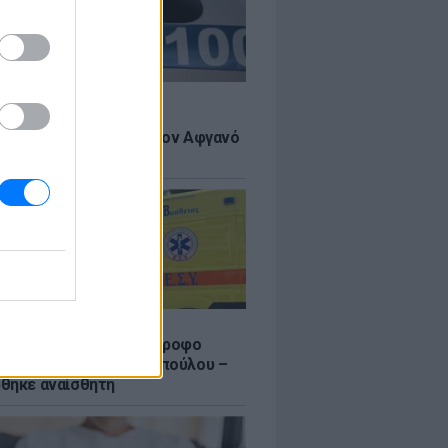
Σ
 πιστεύουμε», λένε οι
ανοί που υιοθέτησαν τον Αφγανό
σβο
Σ
γυναίκας από τον 5ο όροφο
τοικίας στη Μιχαλακοπούλου –
θηκε αναίσθητη