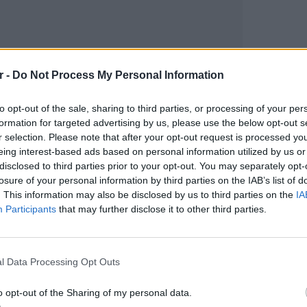
r -
Do Not Process My Personal Information
to opt-out of the sale, sharing to third parties, or processing of your per
formation for targeted advertising by us, please use the below opt-out s
r selection. Please note that after your opt-out request is processed y
gr στο
Google News
και μάθετε πρώτοι
τα
eing interest-based ads based on personal information utilized by us or
disclosed to third parties prior to your opt-out. You may separately opt-
losure of your personal information by third parties on the IAB’s list of
; Τα νέα της ημέρας και ότι σου κάνει κλικ!
. This information may also be disclosed by us to third parties on the
IA
Participants
that may further disclose it to other third parties.
r και στο Instagram
ΕΙΔΗΣΕΙ
Τροχαί
ΔΙΑΦΗΜΙΣΗ
Μητέρα
l Data Processing Opt Outs
o opt-out of the Sharing of my personal data.