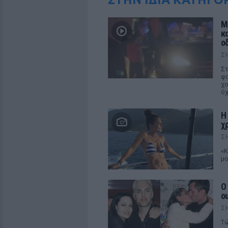
Μ
κ
ο
Σ
Στ
φα
χο
ό
Η
χ
Σ
«Κ
μο
Ο
o
Σ
Τώ