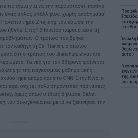
νεπιστήμια για να την παρουσιάσει, κανένα
Προφυλα
αν ένας απλός υπάλληλος, χωρίς ακαδημαϊκή
Στυλίδα
Πανεπιστήμιο Zhejiang του έδωσε την
κατηγορ
στη Βοι
που ήθελε. Στις 13 Ιουνίου παρουσίασε τη
προβλημάτων. Ο τρόπος που βρήκε
Έξαλλη 
πλήρωσε
ι τον καθηγητή Cai Tianxin, ο οποίος
θαμώνα:
έσα ότι ο τρόπος του Jianchun, είναι πιο
αυτό;»
ιερωμένο. Τα νέα για τον 33χρονο φαίνεται
Νεαρή γ
ολόκληρης της παγκόσμιας μαθηματικής
έγινε vi
της, δε
 ακούστηκε ακόμα και στο CNN. Στην Κίνα, ο
μεταμό
και έχει δεχτεί πολύ σημαντικές προτάσεις
ρείες, όμως όπως ο ίδιος δήλωσε, θέλει
ή του οικογένεια και μετά να ξεκινήσει την
ΔΙΑΦΗΜΙΣΗ