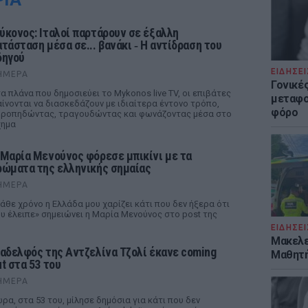
ύκονος: Ιταλοί παρτάρουν σε έξαλλη
ατάσταση μέσα σε... βανάκι ‑ Η αντίδραση του
δηγού
ΕΙΔΗΣΕΙ
ΉΜΕΡΑ
Γονικές
α πλάνα που δημοσιεύει το Mykonos live TV, οι επιβάτες
μεταφο
ίνονται να διασκεδάζουν με ιδιαίτερα έντονο τρόπο,
φόρο
ροπηδώντας, τραγουδώντας και φωνάζοντας μέσα στο
χημα
 Μαρία Μενούνος φόρεσε μπικίνι με τα
ρώματα της ελληνικής σημαίας
ΉΜΕΡΑ
άθε χρόνο η Ελλάδα μου χαρίζει κάτι που δεν ήξερα ότι
υ έλειπε» σημειώνει η Μαρία Μενούνος στο post της
ΕΙΔΗΣΕΙ
Μακελε
 αδελφός της Αντζελίνα Τζολί έκανε coming
Μαθητή
ut στα 53 του
ΉΜΕΡΑ
ρα, στα 53 του, μίλησε δημόσια για κάτι που δεν