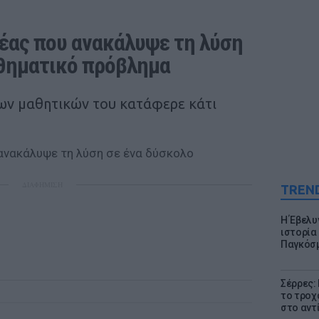
έας που ανακάλυψε τη λύση 
αθηματικό πρόβλημα
των μαθητικών του κατάφερε κάτι
ΔΙΑΦΗΜΙΣΗ
TREN
Η Έβελυ
ιστορία
Παγκόσμ
Σέρρες:
το τροχ
στο αντ