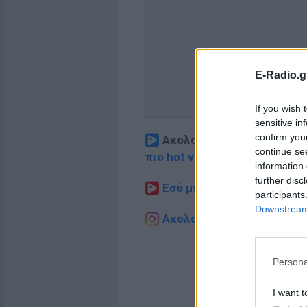
E-Radio.g
If you wish 
sensitive in
confirm you
Ακολουθήστε το E-Radio.
continue se
πιο hot νέα
.
information 
further disc
Εσύ μπήκες στο E-Daily.gr
participants
Downstream 
Ακολουθήστε το E-Radio.g
Persona
I want t