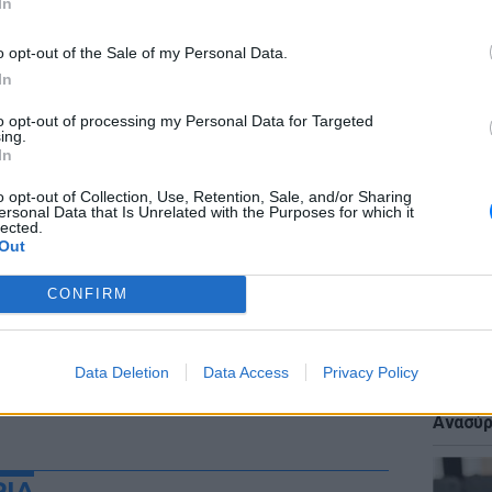
In
o opt-out of the Sale of my Personal Data.
In
ΕΙΔΗΣΕΙ
to opt-out of processing my Personal Data for Targeted
«Δεν το
ing.
Αμερικ
In
στη Λέ
o opt-out of Collection, Use, Retention, Sale, and/or Sharing
ersonal Data that Is Unrelated with the Purposes for which it
lected.
Out
CONFIRM
ΕΙΔΗΣΕΙ
Data Deletion
Data Access
Privacy Policy
Πτώση 
πολυκα
Ανασύρ
ΡΙΑ