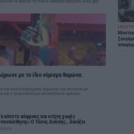
ρούσε σε εκείνη την παλιά celebrity αφήγηση: είναι gay
LIFESTY
Μυστικ
ζευγάρ
απαγόρ
λήρωσε με το ίδιο νόμισμα θαμώνα:
 την Ιουλία Καλλιμάνη: θαμώνας της πετούσε με
ρια και η τραγουδίστρια ανταπέδωσε αμέσως.
Τα κάνετε κάφρους και κτήνη χωρίς
νσυναίσθηση»: Ο Τάσος Δούσης...δικάζει
ΉΜΕΡΑ