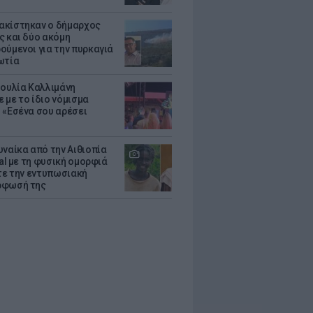
κίστηκαν ο δήμαρχος
ς και δύο ακόμη
ούμενοι για την πυρκαγιά
ωτία
Ιουλία Καλλιμάνη
 με το ίδιο νόμισμα
 «Εσένα σου αρέσει
υναίκα από την Αιθιοπία
ral με τη φυσική ομορφιά
ίτε την εντυπωσιακή
ρφωσή της