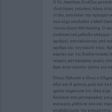
Ο Yu Jianchun, Κινέζος μεταν
ιδιαίτερες γνώσεις πάνω στα
τίτλο, αποτελεί την πραγματικ
που είχε υποδυθεί ο Matt Da
ταινία Good Will Hunting. Ο ν
εναλλακτική μέθοδο ελέγχου τ
αριθμοί, αποτελούνται από πο
αριθμό και τον εαυτό τους. Χ
κάρτες και τις διαδικτυακές π
νεαρός μεταφορέας χωρίς σπ
βρει έναν εύκολο τρόπο για ν
Όπως δήλωσε ο ίδιος ο 33χρο
εδώ και 8 χρόνια, μιας και λα
χρόνο σημείωνε ότι ιδέα είχε 
δούλευε σαν μεταφορέας για μ
ευκαιρία, μάθαινε όλο και πε
επιβεβαίωσε την εγκυρότητα 