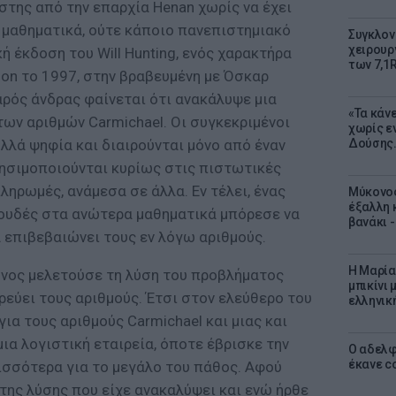
άστης από την επαρχία Henan χωρίς να έχει
 μαθηματικά, ούτε κάποιο πανεπιστημιακό
Συγκλον
χειρουρ
ή έκδοση του Will Hunting, ενός χαρακτήρα
των 7,1
mon το 1997, στην βραβευμένη με Όσκαρ
εαρός άνδρας φαίνεται ότι ανακάλυψε μια
«Τα κάν
ων αριθμών Carmichael. Οι συγκεκριμένοι
χωρίς ε
λλά ψηφία και διαιρούνται μόνο από έναν
Δούσης.
ρησιμοποιούνται κυρίως στις πιστωτικές
ληρωμές, ανάμεσα σε άλλα. Εν τέλει, ένας
Μύκονος
έξαλλη 
ουδές στα ανώτερα μαθηματικά μπόρεσε να
βανάκι 
α επιβεβαιώνει τους εν λόγω αριθμούς.
Η Μαρία
νος μελετούσε τη λύση του προβλήματος
μπικίνι
τρεύει τους αριθμούς. Έτσι στον ελεύθερο του
ελληνικ
για τους αριθμούς Carmichael και μιας και
ια λογιστική εταιρεία, όποτε έβρισκε την
Ο αδελφ
έκανε c
ρισσότερα για το μεγάλο του πάθος. Αφού
της λύσης που είχε ανακαλύψει και ενώ ήρθε