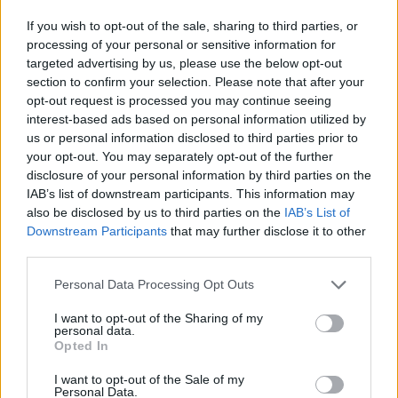
Οι φωτογραφίες που ανέβασε η
If you wish to opt-out of the sale, sharing to third parties, or
παρουσιάστρια από τις διακοπές της με
processing of your personal or sensitive information for
τον Νίκο Ευαγγελάτο στα Επτάνησα
targeted advertising by us, please use the below opt-out
Κατερίνα Παπουτσάκη: Ποζάρει
section to confirm your selection. Please note that after your
χαμογελαστή με μπικίνι στη
opt-out request is processed you may continue seeing
θάλασσα σε καλοκαιρινή
interest-based ads based on personal information utilized by
διάθεση
us or personal information disclosed to third parties prior to
your opt-out. You may separately opt-out of the further
ΣΉΜΕΡΑ
disclosure of your personal information by third parties on the
Η ηθοποιός μοιράστηκε στιγμές από την
IAB’s list of downstream participants. This information may
παραλία μέσα από Instagram stories,
ποζάροντας μέσα στο νερό με τα αγόρια
also be disclosed by us to third parties on the
IAB’s List of
της
Downstream Participants
that may further disclose it to other
third parties.
Charlize Theron: Η «Καλυψώ»
κλείνει τα 51 ‑ H ζωή και ο
Personal Data Processing Opt Outs
ρόλος που άλλαξε τα πάντα για
εκείνη
I want to opt-out of the Sharing of my
personal data.
ΣΉΜΕΡΑ
Opted In
Από το Όσκαρ για το Monster μέχρι τη
μυθική Καλυψώ στην «Οδύσσεια» του
I want to opt-out of the Sale of my
Νόλαν - η Νοτιοαφρικανή σταρ γιορτάζει
Personal Data.
51 χρόνια ζωής και μια καριέρα χωρίς