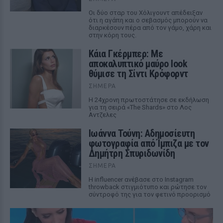
Οι δύο σταρ του Χόλιγουντ απέδειξαν
ότι η αγάπη και ο σεβασμός μπορούν να
διαρκέσουν πέρα από τον γάμο, χάρη και
στην κόρη τους.
Κάια Γκέρμπερ: Με
αποκαλυπτικό μαύρο look
θύμισε τη Σίντι Κρόφορντ
ΣΉΜΕΡΑ
Η 24χρονη πρωτοστάτησε σε εκδήλωση
για τη σειρά «The Shards» στο Λος
Αντζελες
Ιωάννα Τούνη: Αδημοσίευτη
φωτογραφία από Ίμπιζα με τον
Δημήτρη Σπυριδωνίδη
ΣΉΜΕΡΑ
Η influencer ανέβασε στο Instagram
throwback στιγμιότυπο και ρώτησε τον
σύντροφό της για τον φετινό προορισμό