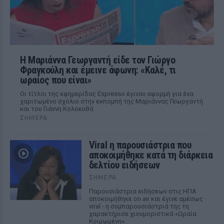
Η Μαριάννα Γεωργαντή είδε τον Γιώργο
Φραγκούλη και έμεινε άφωνη: «Καλέ, τι
ωραίος που είναι»
Οι τίτλοι της εφημερίδας Espresso έγιναν αφορμή για ένα
χαριτωμένο σχόλιο στην εκπομπή της Μαριάννας Γεωργαντή
και του Γιάννη Κολοκυθά
ΣΉΜΕΡΑ
Viral η παρουσιάστρια που
αποκοιμήθηκε κατά τη διάρκεια
δελτίου ειδήσεων
ΣΉΜΕΡΑ
Παρουσιάστρια ειδήσεων στις ΗΠΑ
αποκοιμήθηκε on air και έγινε αμέσως
viral - η συμπαρουσιάστριά της τη
χαρακτήρισε χιουμοριστικά «Ωραία
Κοιμωμένη».