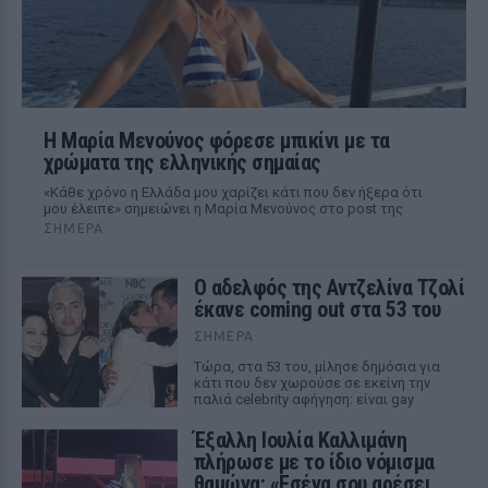
Η Μαρία Μενούνος φόρεσε μπικίνι με τα
χρώματα της ελληνικής σημαίας
«Κάθε χρόνο η Ελλάδα μου χαρίζει κάτι που δεν ήξερα ότι
μου έλειπε» σημειώνει η Μαρία Μενούνος στο post της
ΣΉΜΕΡΑ
Ο αδελφός της Αντζελίνα Τζολί
έκανε coming out στα 53 του
ΣΉΜΕΡΑ
Τώρα, στα 53 του, μίλησε δημόσια για
κάτι που δεν χωρούσε σε εκείνη την
παλιά celebrity αφήγηση: είναι gay
Έξαλλη Ιουλία Καλλιμάνη
πλήρωσε με το ίδιο νόμισμα
θαμώνα: «Εσένα σου αρέσει