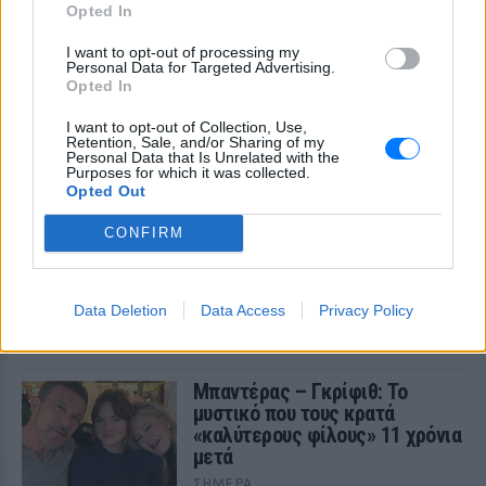
Opted In
στερεότυπα.
I want to opt-out of processing my
Personal Data for Targeted Advertising.
Opted In
I want to opt-out of Collection, Use,
Retention, Sale, and/or Sharing of my
Personal Data that Is Unrelated with the
Purposes for which it was collected.
Opted Out
Λαγοκέφαλος στη θάλασσα: Τι πρέπει να
κάνετε αν τον δείτε ‑ Οι συμβουλές της
CONFIRM
Μαρίνας Βερνίκου
Η Μαρίνα Βερνίκου εξηγεί τι οφείλουν να κάνουν οι
λουόμενοι αν έρθουν αντιμέτωποι με το ψάρι που έχει γίνει
Data Deletion
Data Access
Privacy Policy
το πιο συζητημένο θέμα στις ελληνικές παραλίες
ΣΉΜΕΡΑ
Μπαντέρας – Γκρίφιθ: Το
μυστικό που τους κρατά
«καλύτερους φίλους» 11 χρόνια
μετά
ΣΉΜΕΡΑ