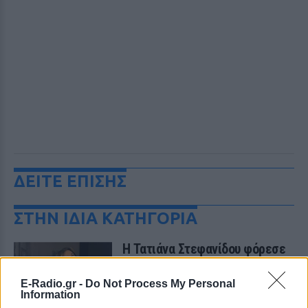
ΔΕΙΤΕ ΕΠΙΣΗΣ
ΣΤΗΝ ΙΔΙΑ ΚΑΤΗΓΟΡΙΑ
Η Τατιάνα Στεφανίδου φόρεσε
μπικίνι και εντυπωσίασε με το
κορμί της στα καταγάλανα νερά
E-Radio.gr -
Do Not Process My Personal
του Ιονίου
Information
ΣΉΜΕΡΑ