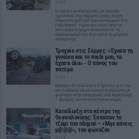
ΧΤΕΣ
Η Jamie Lee Komoroski, με αλκοόλ
τριπλάσιο του νόμιμου ορίου, έπεσε
πάνω στο golf cart των νεόνυμφων στο
Folly Beach - τώρα νέο υλικό από το
αστυνομικό τμήμα αποκαλύπτει τη
συμπεριφορά της λίγο μετά τη μοιραία
σύγκρουση
Τροχαίο στις Σέρρες: «Έχασα τη
γυναίκα και το παιδί μου, τα
έχασα όλα» ‑ Ο πόνος του
πατέρα
ΧΤΕΣ
Μητέρα 43 ετών και ο 21χρονος γιος της
σκοτώθηκαν σε μετωπική σύγκρουση με
φορτηγό στην επαρχιακή οδό Αμφίπολης
– Δράμας, κοντά στην Παλαιοκώμη.
Καταδίωξη στο κέντρο της
Θεσσαλονίκης: Έσπασαν το
τζάμι του οδηγού – «Μην κάνεις
μ@@@», του φώναζαν
ΧΤΕΣ