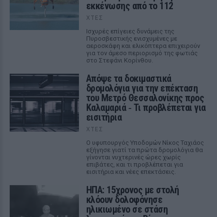
εκκένωσης από το 112
ΧΤΕΣ
Ισχυρές επίγειες δυνάμεις της
Πυροσβεστικής ενισχυμένες με
αεροσκάφη και ελικόπτερα επιχειρούν
για τον άμεσο περιορισμό της φωτιάς
στο Στεφάνι Κορίνθου.
Απόψε τα δοκιμαστικά
δρομολόγια για την επέκταση
του Μετρό Θεσσαλονίκης προς
Καλαμαριά ‑ Τι προβλέπεται για
εισιτήρια
ΧΤΕΣ
Ο υφυπουργός Υποδομών Νίκος Ταχιάος
εξήγησε γιατί τα πρώτα δρομολόγια θα
γίνονται νυχτερινές ώρες χωρίς
επιβάτες, και τι προβλέπεται για
εισιτήρια και νέες επεκτάσεις.
ΗΠΑ: 15χρονος με στολή
κλόουν δολοφόνησε
ηλικιωμένο σε στάση