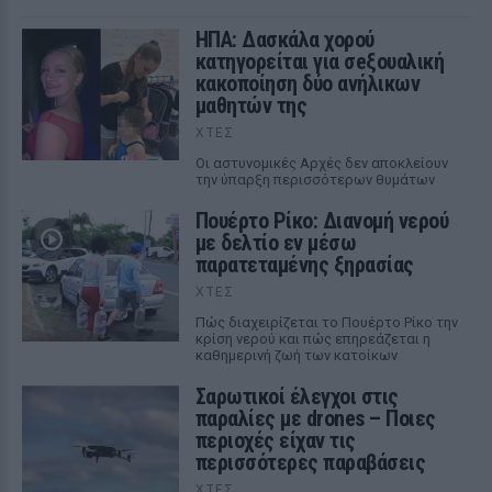
ΗΠΑ: Δασκάλα χορού
κατηγορείται για σeξουαλική
κακοποίηση δύο ανήλικων
μαθητών της
ΧΤΕΣ
Οι αστυνομικές Αρχές δεν αποκλείουν
την ύπαρξη περισσότερων θυμάτων
Πουέρτο Ρίκο: Διανομή νερού
με δελτίο εν μέσω
παρατεταμένης ξηρασίας
ΧΤΕΣ
Πώς διαχειρίζεται το Πουέρτο Ρίκο την
κρίση νερού και πώς επηρεάζεται η
καθημερινή ζωή των κατοίκων
Σαρωτικοί έλεγχοι στις
παραλίες με drones – Ποιες
περιοχές είχαν τις
περισσότερες παραβάσεις
ΧΤΕΣ