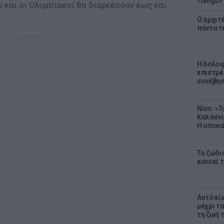
Things»
υ και οι Ολυμπιακοί θα διαρκέσουν έως και
Ο αρχιτ
πάντα τ
ΔΙΑΦΗΜΙΣΗ
Η δολοφ
επιστρέ
συνέβησ
Νίνο: «
Καλάσνι
Η αποκά
Τα ζώδια
ευνοεί 
Αυτό εί
μέχρι τ
τη ζωή 