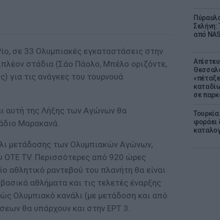
Πύραυλο
Σελήνη: 
από NAS
Ρίο, σε 33 Ολυμπιακές εγκαταστάσεις στην
Απίστευ
ιπλέον στάδια (Σάο Πάολο, Μπέλο οριζόντε,
Θεσσαλο
) για τις ανάγκες του τουρνουά
«πέταξε
καταδίω
σε παρκ
αι αυτή της Λήξης των Αγώνων θα
Τουρκία
φοράει δ
άδιο Μαρακανά.
καταλογ
νάλι μετάδοσης των Ολυμπιακών Αγώνων,
υ OTE TV. Περισσότερες από 920 ώρες
ο αθλητικό ραντεβού του πλανήτη θα είναι
 βασικά αθλήματα και τις τελετές έναρξης
ιγώς Ολυμπιακό κανάλι (με μετάδοση και από
σεων θα υπάρχουν και στην ΕΡΤ 3.