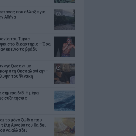
έκτονας που άλλαξε για
ην Αθήνα
ονία του Tupac
φει στο δικαστήριο – Όσα
αν εκείνο το βράδυ
Τον «γάζωσαν» με
κοφ στη Θεσσαλονίκη» –
λυψη του Ψινάκη
 σήμερα 6/8: Η μέρα
τις συζητήσεις
ναι το μόνο ζώδιο που
α τέλη Αυγούστου θα δει
του να αλλάζει