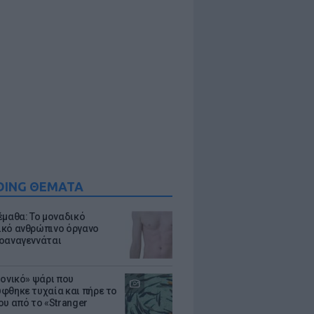
DING ΘΕΜΑΤΑ
έμαθα: Το μοναδικό
κό ανθρώπινο όργανο
οαναγεννάται
μονικό» ψάρι που
φθηκε τυχαία και πήρε το
ου από το «Stranger