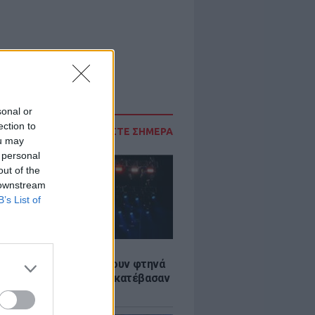
sonal or
ection to
ΔΙΑΒΑΣΤΕ ΣΗΜΕΡΑ
ou may
 personal
out of the
 downstream
B’s List of
LE
αυλίες επιτέλους βγάζουν φτηνά
ια - Ποιοι καλλιτέχνες κατέβασαν
ές