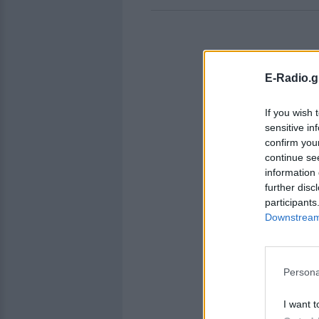
E-Radio.g
If you wish 
sensitive in
confirm you
continue se
information 
further disc
participants
Downstream 
Persona
I want t