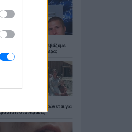
Α
αν το Napster που κατεβάζαμε
 - Πού βρίσκονται σήμερα;
Α
er: Γιατί η Αμερική τσακώνεται για
ρό Σπίτι στο Λιβάδι»;