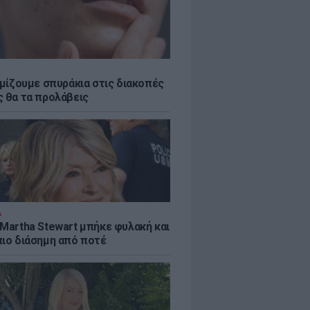
εμίζουμε σπυράκια στις διακοπές
ς θα τα προλάβεις
Α
 Martha Stewart μπήκε φυλακή και
πιο διάσημη από ποτέ