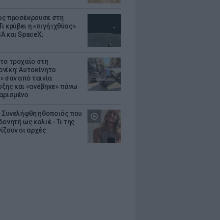
ς προσέκρουσε στη
Τι κρύβει η «σιγή ιχθύος»
A και SpaceX;
το τροχαίο στη
νίκη: Αυτοκίνητο
» σαν από ταινία
ξης και «ανέβηκε» πάνω
αρισμένο
: Συνελήφθη ηθοποιός που
oνητή ως κολιέ - Τι της
ίζουν οι αρχές