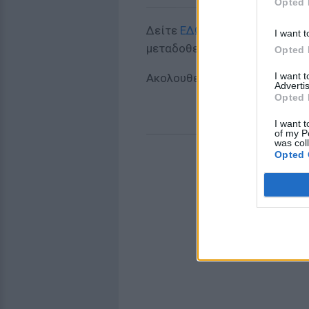
Opted 
Δείτε
ΕΔΩ
το πλήρες πρόγρα
I want t
μεταδοθεί στην ΕΡΤ.
Opted 
I want 
Ακολουθεί το πρόγραμμα των
Advertis
Opted 
I want t
of my P
was col
Opted 