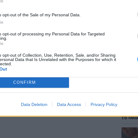
In
μμα των Ολυμπιακών Αγώνων όπως θα
o opt-out of the Sale of my Personal Data.
In
to opt-out of processing my Personal Data for Targeted
 μεταδόσεων ως τις 10 Αυγούστου:
ing.
ΘΕΜΑΤ
In
Έφτιαξ
μουσική
o opt-out of Collection, Use, Retention, Sale, and/or Sharing
ersonal Data that Is Unrelated with the Purposes for which it
ΔΙΑΦΗΜΙΣΗ
lected.
Out
CONFIRM
Data Deletion
Data Access
Privacy Policy
ΘΕΜΑΤ
Explain
το «Μικ