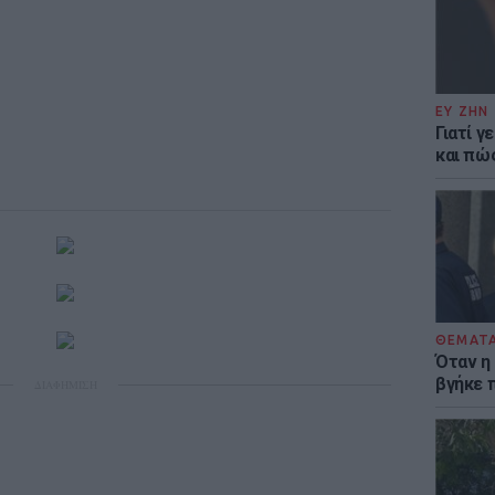
ΕΥ ΖΗΝ
Γιατί γ
και πώ
ΘΕΜΑΤ
Όταν η
βγήκε 
ΔΙΑΦΗΜΙΣΗ