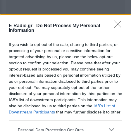
E-Radio.gr -
Do Not Process My Personal
Information
If you wish to opt-out of the sale, sharing to third parties, or
processing of your personal or sensitive information for
targeted advertising by us, please use the below opt-out
section to confirm your selection. Please note that after your
Ακολουθήστε το E-Radio.gr στο
Google News
opt-out request is processed you may continue seeing
και μάθετε πρώτοι
τα πιο hot νέα
.
interest-based ads based on personal information utilized by
us or personal information disclosed to third parties prior to
Εσύ μπήκες στο E-Daily.gr; Τα νέα της ημέρας
your opt-out. You may separately opt-out of the further
disclosure of your personal information by third parties on the
και ότι σου κάνει κλικ!
IAB’s list of downstream participants. This information may
also be disclosed by us to third parties on the
IAB’s List of
Ακολουθήστε το E-Radio.gr και στο Instagram
Downstream Participants
that may further disclose it to other
third parties.
ΔΙΑΦΗΜΙΣΗ
Personal Data Processing Opt Outs