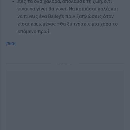
Δες τα όλα χαλαρά, απόλαυσε τη ζωή, ό,τι
είναι να γίνει θα γίνει. Να κοιμάσαι καλά, και
να πίνεις ένα Bailey’s πριν ξαπλώσεις όταν
είσαι κρυωμένος –θα ξυπνήσεις μια χαρά το
επόμενο πρωί.
[ΠΗΓΗ]
ΔΙΑΦΗΜΙΣΗ