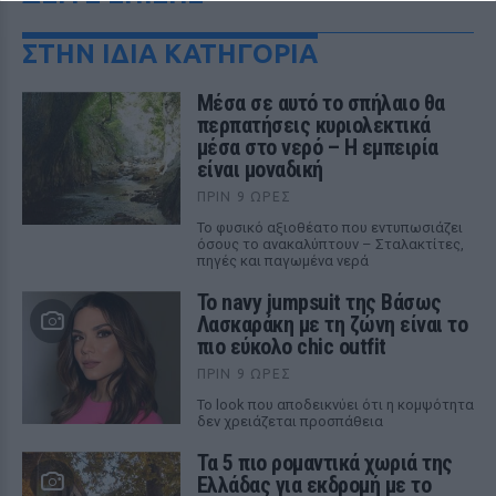
ΣΤΗΝ ΙΔΙΑ ΚΑΤΗΓΟΡΙΑ
Μέσα σε αυτό το σπήλαιο θα
περπατήσεις κυριολεκτικά
μέσα στο νερό – Η εμπειρία
είναι μοναδική
ΠΡΙΝ 9 ΏΡΕΣ
Το φυσικό αξιοθέατο που εντυπωσιάζει
όσους το ανακαλύπτουν – Σταλακτίτες,
πηγές και παγωμένα νερά
Το navy jumpsuit της Βάσως
Λασκαράκη με τη ζώνη είναι το
πιο εύκολο chic outfit
ΠΡΙΝ 9 ΏΡΕΣ
Το look που αποδεικνύει ότι η κομψότητα
δεν χρειάζεται προσπάθεια
Τα 5 πιο ρομαντικά χωριά της
Ελλάδας για εκδρομή με το