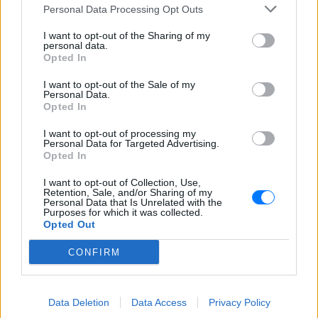
Personal Data Processing Opt Outs
I want to opt-out of the Sharing of my
personal data.
Opted In
I want to opt-out of the Sale of my
Personal Data.
Ακολουθήστε το E-Radio.gr στο
Google News
Opted In
και μάθετε πρώτοι
τα πιο hot νέα
.
I want to opt-out of processing my
Personal Data for Targeted Advertising.
Για ακόμη περισσότερα
νέα
, μπείτε στην
ροή
Opted In
ειδήσεων
του E-Daily.gr
I want to opt-out of Collection, Use,
Retention, Sale, and/or Sharing of my
Personal Data that Is Unrelated with the
Ακολουθήστε το E-Radio.gr και στο Instagram
Purposes for which it was collected.
Opted Out
ΔΙΑΦΗΜΙΣΗ
CONFIRM
Data Deletion
Data Access
Privacy Policy