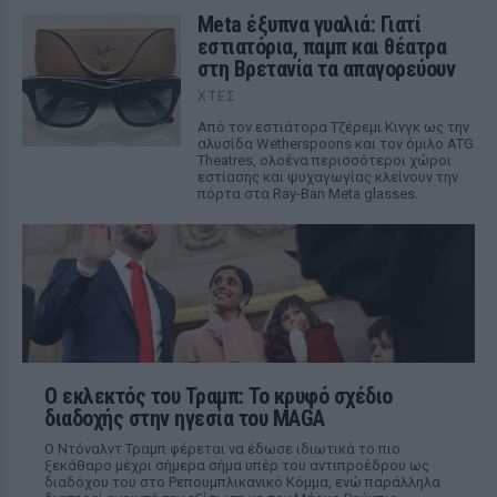
Meta έξυπνα γυαλιά: Γιατί
εστιατόρια, παμπ και θέατρα
στη Βρετανία τα απαγορεύουν
ΧΤΕΣ
Από τον εστιάτορα Τζέρεμι Κινγκ ως την
αλυσίδα Wetherspoons και τον όμιλο ATG
Theatres, ολοένα περισσότεροι χώροι
εστίασης και ψυχαγωγίας κλείνουν την
πόρτα στα Ray-Ban Meta glasses.
Ο εκλεκτός του Τραμπ: Το κρυφό σχέδιο
διαδοχής στην ηγεσία του MAGA
Ο Ντόναλντ Τραμπ φέρεται να έδωσε ιδιωτικά το πιο
ξεκάθαρο μέχρι σήμερα σήμα υπέρ του αντιπροέδρου ως
διαδόχου του στο Ρεπουμπλικανικό Κόμμα, ενώ παράλληλα