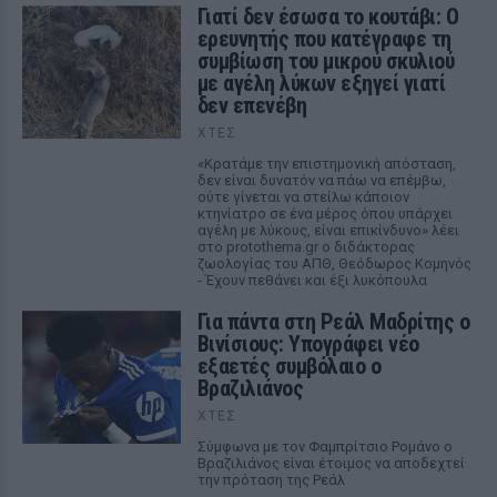
Γιατί δεν έσωσα το κουτάβι: Ο
ερευνητής που κατέγραφε τη
συμβίωση του μικρού σκυλιού
με αγέλη λύκων εξηγεί γιατί
δεν επενέβη
ΧΤΕΣ
«Κρατάμε την επιστημονική απόσταση,
δεν είναι δυνατόν να πάω να επέμβω,
ούτε γίνεται να στείλω κάποιον
κτηνίατρο σε ένα μέρος όπου υπάρχει
αγέλη με λύκους, είναι επικίνδυνο» λέει
στο protothema.gr ο διδάκτορας
ζωολογίας του ΑΠΘ, Θεόδωρος Κομηνός
- Έχουν πεθάνει και έξι λυκόπουλα
Για πάντα στη Ρεάλ Μαδρίτης ο
Βινίσιους: Υπογράφει νέο
εξαετές συμβόλαιο ο
Βραζιλιάνος
ΧΤΕΣ
Σύμφωνα με τον Φαμπρίτσιο Ρομάνο ο
Βραζιλιάνος είναι έτοιμος να αποδεχτεί
την πρόταση της Ρεάλ