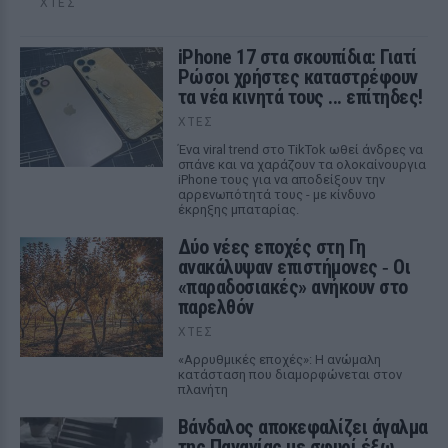
ΧΤΕΣ
iPhone 17 στα σκουπίδια: Γιατί
Ρώσοι χρήστες καταστρέφουν
τα νέα κινητά τους ... επίτηδες!
ΧΤΕΣ
Ένα viral trend στο TikTok ωθεί άνδρες να
σπάνε και να χαράζουν τα ολοκαίνουργια
iPhone τους για να αποδείξουν την
αρρενωπότητά τους - με κίνδυνο
έκρηξης μπαταρίας.
Δύο νέες εποχές στη Γη
ανακάλυψαν επιστήμονες ‑ Oι
«παραδοσιακές» ανήκουν στο
παρελθόν
ΧΤΕΣ
«Αρρυθμικές εποχές»: Η ανώμαλη
κατάσταση που διαμορφώνεται στον
πλανήτη
Βάνδαλος αποκεφαλίζει άγαλμα
της Παναγίας με σφυρί έξω