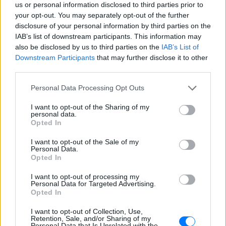
us or personal information disclosed to third parties prior to
Άνεμοι: Βόρειοι βορειοδυτικοί 5 με 6 και πρόσκαιρα
your opt-out. You may separately opt-out of the further
το πρωί 7 μποφόρ.
disclosure of your personal information by third parties on the
Θερμοκρασία: Από 20 έως 32 βαθμούς Κελσίου.
IAB’s list of downstream participants. This information may
also be disclosed by us to third parties on the
IAB’s List of
ΔΙΑΦΗΜΙΣΗ
Downstream Participants
that may further disclose it to other
third parties.
Personal Data Processing Opt Outs
I want to opt-out of the Sharing of my
personal data.
Opted In
I want to opt-out of the Sale of my
Personal Data.
Opted In
I want to opt-out of processing my
Personal Data for Targeted Advertising.
Opted In
I want to opt-out of Collection, Use,
Retention, Sale, and/or Sharing of my
Personal Data that Is Unrelated with the