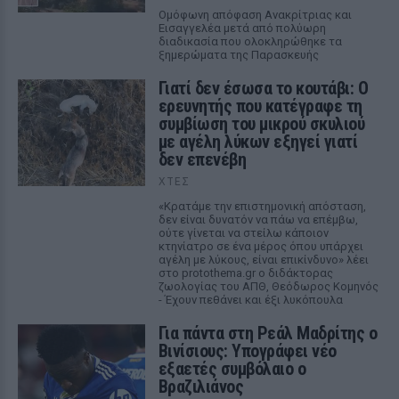
Ομόφωνη απόφαση Ανακρίτριας και
Εισαγγελέα μετά από πολύωρη
διαδικασία που ολοκληρώθηκε τα
ξημερώματα της Παρασκευής
Γιατί δεν έσωσα το κουτάβι: Ο
ερευνητής που κατέγραφε τη
συμβίωση του μικρού σκυλιού
με αγέλη λύκων εξηγεί γιατί
δεν επενέβη
ΧΤΕΣ
«Κρατάμε την επιστημονική απόσταση,
δεν είναι δυνατόν να πάω να επέμβω,
ούτε γίνεται να στείλω κάποιον
κτηνίατρο σε ένα μέρος όπου υπάρχει
αγέλη με λύκους, είναι επικίνδυνο» λέει
στο protothema.gr ο διδάκτορας
ζωολογίας του ΑΠΘ, Θεόδωρος Κομηνός
- Έχουν πεθάνει και έξι λυκόπουλα
Για πάντα στη Ρεάλ Μαδρίτης ο
Βινίσιους: Υπογράφει νέο
εξαετές συμβόλαιο ο
Βραζιλιάνος