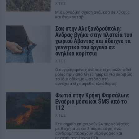
ΧΤΕΣ
Μια μοναδική σχέση ανάμεσα σε λύκους
και ένα κουτάβι
Σοκ στην Αλεξανδρούπολη:
Ανδρας βγήκε στην πλατεία του
χωριού Αβαντας και έδειχνε τα
γεννητικά του όργανα σε
ανηλίκα κορίτσια
ΧΤΕΣ
Ο συγκεκριμένος άνδρας είχε συλληφθεί
μόλις πριν από λίγες ημέρες για ακριβώς
το ίδιο αδίκημα ωστόσο στη
συνέχεια είχε αφεθεί ελεύθερος
Φωτιά στην Κρήνη Φαρσάλων:
Εναέρια μέσα και SMS από το
112
ΧΤΕΣ
Στο σημείο επιχειρούν 24 πυροσβέστες
με 8 οχήματα και 3 αεροσκάφη, ενώ
συνδρομή παρέχουν υδροφόρες και
μηχανήματα έργου ΟΤΑ.