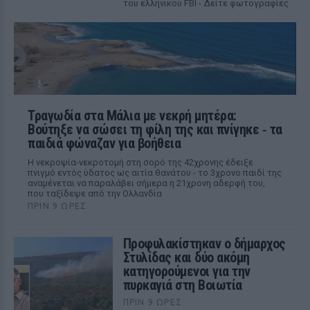
του ελληνικού FBI - Δείτε φωτογραφίες
Τραγωδία στα Μάλια με νεκρή μητέρα:
Βούτηξε να σώσει τη φίλη της και πνίγηκε ‑ τα
παιδιά φώναζαν για βοήθεια
Η νεκροψία-νεκροτομή στη σορό της 42χρονης έδειξε
πνιγμό εντός ύδατος ως αιτία θανάτου - το 3χρονο παιδί της
αναμένεται να παραλάβει σήμερα η 21χρονη αδερφή του,
που ταξίδεψε από την Ολλανδία
ΠΡΙΝ 9 ΏΡΕΣ
Προφυλακίστηκαν ο δήμαρχος
Στυλίδας και δύο ακόμη
κατηγορούμενοι για την
πυρκαγιά στη Βοιωτία
ΠΡΙΝ 9 ΏΡΕΣ