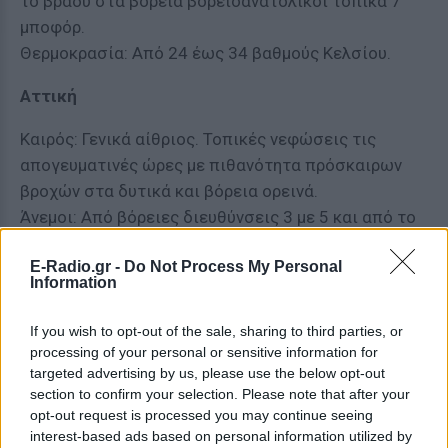
το βράδυ στα βόρεια βορειοανατολικοί τοπικά 7
μποφόρ.
Θερμοκρασία: Από 24 έως 34 βαθμούς Κελσίου.
Αττική
Καιρός: Γενικά αίθριος. Τοπικές νεφώσεις τις
απογευματινές ώρες με πιθανότητα πρόσκαιρων
βροχών στα δυτικά και βόρεια ορεινά.
Άνεμοι: Από βόρειες διευθύνσεις 3 με 5 και από το
απόγευμα στα αντολικά τοπικά 6 μποφόρ.
E-Radio.gr -
Do Not Process My Personal
Θερμοκρασία: Από 22 έως 36 βαθμούς Κελσίου. Στα
Information
παραθαλάσσια η μέγιστη 2 με 3 βαθμούς
χαμηλότερη.
If you wish to opt-out of the sale, sharing to third parties, or
processing of your personal or sensitive information for
Θεσσαλονίκη
targeted advertising by us, please use the below opt-out
section to confirm your selection. Please note that after your
Καιρός: Νεφώσεις με βροχές και καταιγίδες
opt-out request is processed you may continue seeing
πιθανόν πρόσκαιρα κατά τόπους ισχυρές.
interest-based ads based on personal information utilized by