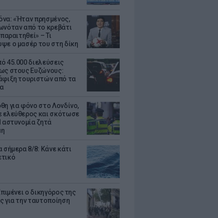
να: «Ήταν πρησμένος,
ωνόταν από το κρεβάτι
 παραιτηθεί» – Τι
ψε ο μασέρ του στη δίκη
ό 45.000 διελεύσεις
ως στους Ευζώνους:
άφιξη τουριστών από τα
α
θη για φόνο στο Λονδίνο,
 ελεύθερος και σκότωσε
Η αστυνομία ζητά
μη
 σήμερα 8/8: Κάνε κάτι
ετικό
Επιμένει ο δικηγόρος της
ς για την ταυτοποίηση