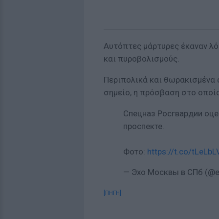
Αυτόπτες μάρτυρες έκαναν λό
και πυροβολισμούς.
Περιπολικά και θωρακισμένα 
σημείο, η πρόσβαση στο οποίο
Спецназ Росгвардии оце
проспекте.
Фото:
https://t.co/tLeLbL
— Эхо Москвы в СПб (@
[ΠΗΓΗ]