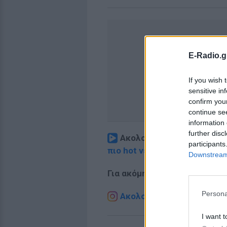
E-Radio.g
If you wish 
sensitive in
confirm you
continue se
information 
further disc
Ακολουθήστε το E-Radio.
participants
πιο hot νέα
.
Downstream 
Για ακόμη περισσότερα
νέα
,
Persona
Ακολουθήστε το E-Radio.g
I want t