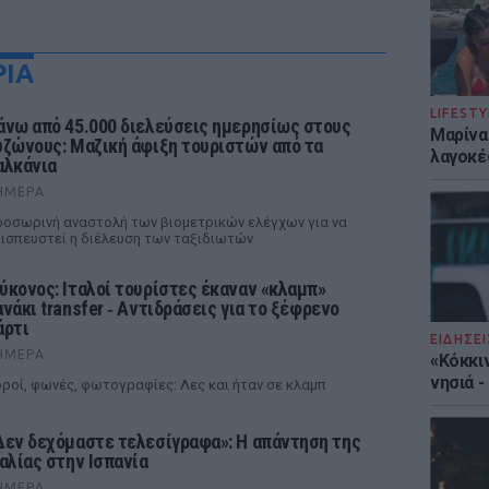
ΡΙΑ
LIFESTY
άνω από 45.000 διελεύσεις ημερησίως στους
Μαρίνα
υζώνους: Μαζική άφιξη τουριστών από τα
λαγοκέ
αλκάνια
ΉΜΕΡΑ
οσωρινή αναστολή των βιομετρικών ελέγχων για να
ισπευστεί η διέλευση των ταξιδιωτών
ύκονος: Ιταλοί τουρίστες έκαναν «κλαμπ»
ανάκι transfer ‑ Αντιδράσεις για το ξέφρενο
άρτι
ΕΙΔΗΣΕΙ
ΉΜΕΡΑ
«Κόκκι
νησιά 
ροί, φωνές, φωτογραφίες: Λες και ήταν σε κλαμπ
Δεν δεχόμαστε τελεσίγραφα»: Η απάντηση της
ταλίας στην Ισπανία
ΉΜΕΡΑ