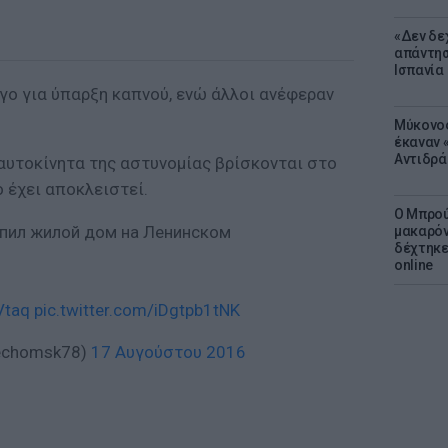
«Δεν δε
απάντησ
Ισπανία
γο για ύπαρξη καπνού, ενώ άλλοι ανέφεραν
Μύκονος
έκαναν «
Αντιδρά
αυτοκίνητα της αστυνομίας βρίσκονται στο
 έχει αποκλειστεί.
Ο Μπρού
пил жилой дом на Ленинском
μακαρόν
δέχτηκε
online
Vtaq
pic.twitter.com/iDgtpb1tNK
echomsk78)
17 Αυγούστου 2016