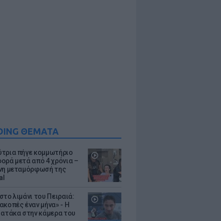
DING ΘΕΜΑΤΑ
τρια πήγε κομμωτήριο
ορά μετά από 4 χρόνια –
νη μεταμόρφωσή της
al
στο λιμάνι του Πειραιά:
ακοπές έναν μήνα» - Η
 ατάκα στην κάμερα του