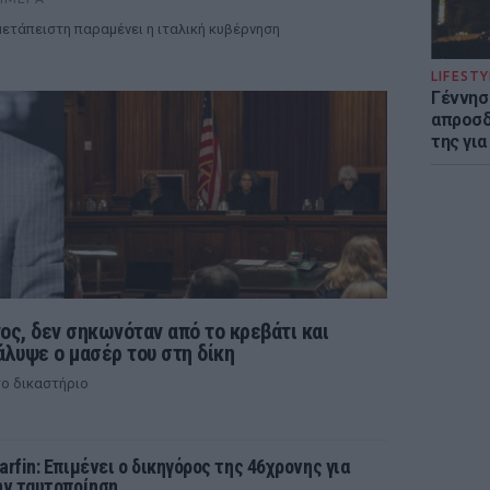
ετάπειστη παραμένει η ιταλική κυβέρνηση
LIFESTY
Γέννησ
απροσδ
της για
ς, δεν σηκωνόταν από το κρεβάτι και
άλυψε ο μασέρ του στη δίκη
ο δικαστήριο
arfin: Επιμένει ο δικηγόρος της 46χρονης για
ην ταυτοποίηση