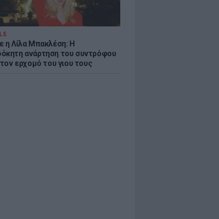
LE
ε η Λίλα Μπακλέση: Η
όκητη ανάρτηση του συντρόφου
 τον ερχομό του γιου τους