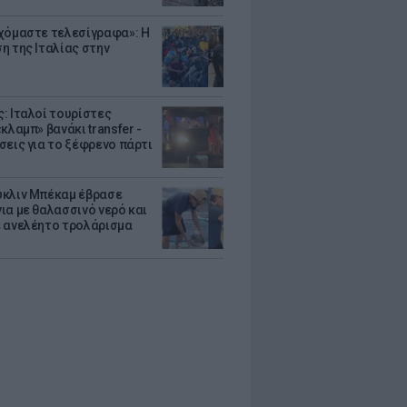
χόμαστε τελεσίγραφα»: Η
η της Ιταλίας στην
: Ιταλοί τουρίστες
κλαμπ» βανάκι transfer -
σεις για το ξέφρενο πάρτι
κλιν Μπέκαμ έβρασε
ια με θαλασσινό νερό και
 ανελέητο τρολάρισμα