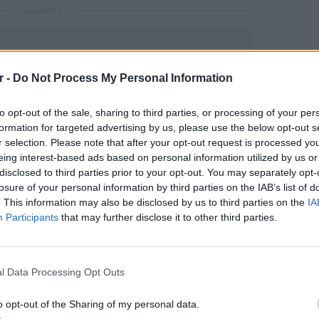
ΔΙΑΦΗΜΙΣΗ
r -
Do Not Process My Personal Information
to opt-out of the sale, sharing to third parties, or processing of your per
formation for targeted advertising by us, please use the below opt-out s
r selection. Please note that after your opt-out request is processed y
eing interest-based ads based on personal information utilized by us or
disclosed to third parties prior to your opt-out. You may separately opt-
losure of your personal information by third parties on the IAB’s list of
gr στο
Google News
και μάθετε πρώτοι
τα
. This information may also be disclosed by us to third parties on the
IA
Participants
that may further disclose it to other third parties.
 μπείτε στην
ροή ειδήσεων
του E-Daily.gr
LIFESTY
22 χρό
Παπαμι
l Data Processing Opt Outs
r και στο Instagram
για το
ελληνι
ΔΙΑΦΗΜΙΣΗ
o opt-out of the Sharing of my personal data.