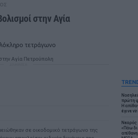
ΟΣ
ολισμοί στην Αγία 
ολόκληρο τετράγωνο
ΔΙΑΦΗΜΙΣΗ
TREN
Νοσηλεύ
πρώτη φ
Η απίθα
έγινε vir
Νεαρός 
«Πάω δι
μειώθηκαν σε οικοδομικό τετράγωνο της
απίθανη