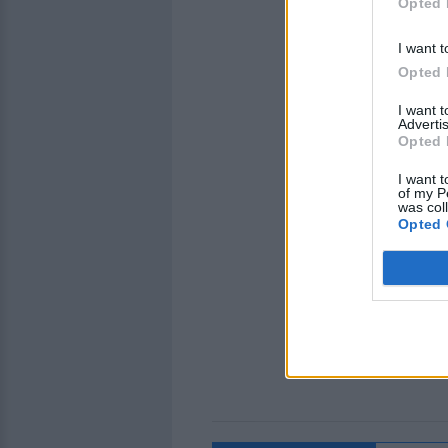
Opted 
I want t
Opted 
I want 
Advertis
Opted 
I want t
of my P
was col
Opted 