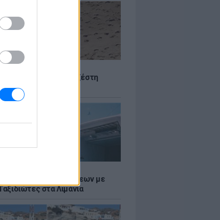
Σ
 Πού θα «χτυπήσει» η ζέστη
Σ
τος: Ρεκόρ Αναχωρήσεων με
Ταξιδιώτες στα Λιμάνια