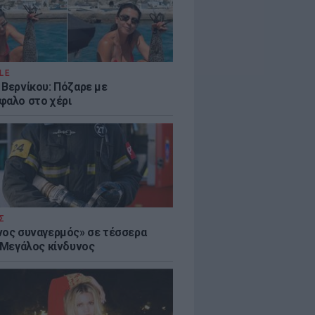
LE
 Βερνίκου: Πόζαρε με
φαλο στο χέρι
Σ
νος συναγερμός» σε τέσσερα
- Μεγάλος κίνδυνος