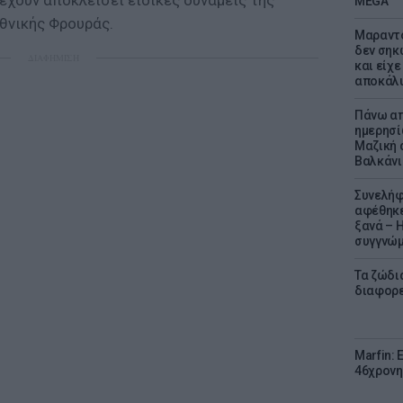
έχουν αποκλείσει ειδικές δυνάμεις της
MEGA
θνικής Φρουράς.
Μαραντό
δεν σηκ
ΔΙΑΦΗΜΙΣΗ
και είχε
αποκάλυ
Πάνω απ
ημερησί
Μαζική 
Βαλκάνι
Συνελήφ
αφέθηκε
ξανά – 
συγγνώ
Τα ζώδια
διαφορ
Marfin: 
46χρονη