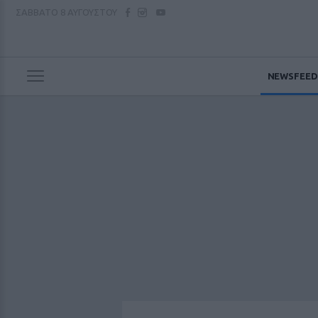
ΣΑΒΒΑΤΟ
8 ΑΥΓΟΥΣΤΟΥ
NEWSFEED