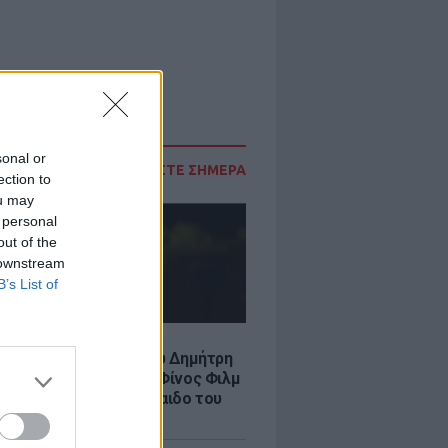
sonal or
ΔΙΑΒΑΣΤΕ ΣΗΜΕΡΑ
ection to
ou may
 personal
out of the
 downstream
B’s List of
LE
νια από τον θάνατο του Δημήτρη
χαήλ: Η ανάρτηση της Φίνος Φιλμ
 «γοητευτικό λεβεντόπαιδο του
κού σινεμά»