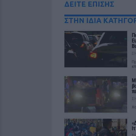
ΔΕΙΤΕ ΕΠΙΣΗΣ
ΣΤΗΝ ΙΔΙΑ ΚΑΤΗΓΟ
Π
Ε
Β
Σ
Πρ
επ
Μ
β
π
Σ
Χο
«
Ι
Σ