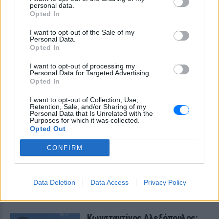
Η τέλεια ώρα, γράφει από τη
personal data.
Σαντορίνη
Opted In
ΧΤΕΣ
I want to opt-out of the Sale of my
Personal Data.
Η ηθοποιός μοιράστηκε μία φωτογραφία
Opted In
της με μαγιό από παραλία του νησιού
I want to opt-out of processing my
Personal Data for Targeted Advertising.
Opted In
I want to opt-out of Collection, Use,
Retention, Sale, and/or Sharing of my
Personal Data that Is Unrelated with the
Purposes for which it was collected.
Opted Out
Εύη Βατίδου: Αναψε φωτιές με κόκκινο μπικίνι
CONFIRM
στην παραλία της Μυκόνου
Το πρώην μοντέλο απολάμβανε χαλαρές στιγμές στην
παραλία Αγράρι, με την κάμερα του Mykonos Live TV να την
Data Deletion
Data Access
Privacy Policy
καταγράφει
ΧΤΕΣ
Κωνσταντίνος Αλεξόπουλος: