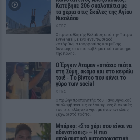
Κατέβηκε 206 σκαλοπάτια με
τα χέρια στις Σκάλες της Αγίου
Νικολάου
ΧΤΕΣ
Ο πρωταθλητής Ελλάδος από την Πάτρα
έγινε viral με ένα εντυπωσιακό
κατόρθωμα ισορροπίας και μυϊκής
δύναμης στο πιο εμβληματικό τοπόσημο
της πόλης.
Ο Έργκιν Αταμαν «σπάει» πιάτα
στη Σύμη, ακόμα και στο κεφάλι
του! ‑ Tο βίντεο που κάνει το
γύρο των social
ΧΤΕΣ
Ο πρώην προπονητής του Παναθηναϊκού
απολαμβάνει τις καλοκαιρινές διακοπές
του στο ελληνικό νησί με έναν εντελώς
ξεχωριστό τρόπο.
Μπάρκα: «Στο χέρι σου είναι να
αδυνατίσεις» – Η πιο
απολαυστική αυτοσαρκαστική