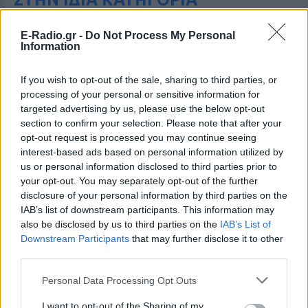
Οι συναυλίες επιτέλους
E-Radio.gr -
Do Not Process My Personal
βγάζουν φτηνά εισιτήρια ‑
Information
Ποιοι καλλιτέχνες κατέβασαν
τις τιμές
If you wish to opt-out of the sale, sharing to third parties, or
ΠΡΙΝ 3 ΏΡΕΣ
processing of your personal or sensitive information for
Οι fans δεν αντέχουν άλλες αυξήσεις: Τα
targeted advertising by us, please use the below opt-out
φθηνά εισιτήρια που εξαφανίζονται σε
section to confirm your selection. Please note that after your
λίγα λεπτά
opt-out request is processed you may continue seeing
Ο διάσημος κιθαρίστας απο τον
interest-based ads based on personal information utilized by
οποιο εμπνεύστηκε το όνομα
us or personal information disclosed to third parties prior to
της η Αση Μπήλιου ‑ Πώς τη
your opt-out. You may separately opt-out of the further
βάφτισαν
disclosure of your personal information by third parties on the
IAB’s list of downstream participants. This information may
ΠΡΙΝ 3 ΏΡΕΣ
also be disclosed by us to third parties on the
IAB’s List of
Το πραγματικό της όνομα δεν είναι Αση:
Downstream Participants
that may further disclose it to other
Η απίστευτη ιστορία πίσω από την
απόφαση της Ασης Μπήλιου που
third parties.
ελάχιστοι γνώριζαν
Personal Data Processing Opt Outs
Το απογευματινό μπάνιο της
Μαρίας Σολωμού στη θάλασσα:
I want to opt-out of the Sharing of my