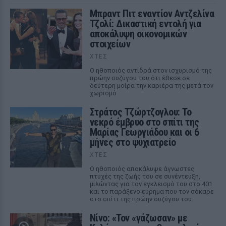
Μπραντ Πιτ εναντίον Αντζελίνα
Τζολί: Δικαστική εντολή για
αποκάλυψη οικονομικών
στοιχείων
ΧΤΕΣ
Ο ηθοποιός αντιδρά στον ισχυρισμό της
πρώην συζύγου του ότι έθεσε σε
δεύτερη μοίρα την καριέρα της μετά τον
χωρισμό
Στράτος Τζώρτζογλου: Το
νεκρό έμβρυο στο σπίτι της
Μαρίας Γεωργιάδου και οι 6
μήνες στο ψυχιατρείο
ΧΤΕΣ
Ο ηθοποιός αποκάλυψε άγνωστες
πτυχές της ζωής του σε συνέντευξη,
μιλώντας για τον εγκλεισμό του στο 401
και το παράξενο εύρημα που τον σόκαρε
στο σπίτι της πρώην συζύγου του.
Νίνο: «Τον «γάζωσαν» με