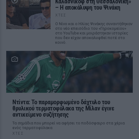
Καλάσνικοφ στη Θεσσαλονίκη»
– Η αποκάλυψη του Ψινάκη
ΧΤΕΣ
Ο Νίνο και ο Ηλίας Ψινάκης συναντήθηκαν
στο νέο επεισόδιο του «Γηροκομείου»
στο YouTube και μοιράστηκαν ιστορίες
που δεν είχαν αποκαλυφθεί ποτέ στο
κοινό.
Ντίντα: Το παραμορφωμένο δάχτυλο του
θρυλικού τερματοφύλακα της Μίλαν έγινε
αντικείμενο συζήτησης
Τα σημάδια που μπορεί να αφήσει το ποδόσφαιρο στα χέρια
ενός τερματοφύλακα
ΧΤΕΣ