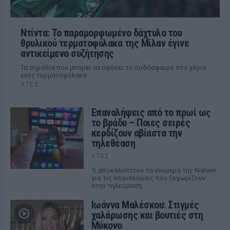
Ντίντα: Το παραμορφωμένο δάχτυλο του
θρυλικού τερματοφύλακα της Μίλαν έγινε
αντικείμενο συζήτησης
Τα σημάδια που μπορεί να αφήσει το ποδόσφαιρο στα χέρια
ενός τερματοφύλακα
ΧΤΕΣ
Επαναλήψεις από το πρωί ως
το βράδυ – Ποιες σειρές
κερδίζουν αβίαστα την
τηλεθέαση
ΧΤΕΣ
Τι αποκαλύπτουν τα νούμερα της Nielsen
για τις επαναλήψεις που ξεχωρίζουν
στην τηλεόραση;
Ιωάννα Μαλέσκου: Στιγμές
χαλάρωσης και βουτιές στη
Μύκονο