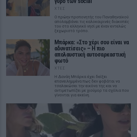
γύρο των social
ΧΤΕΣ
Ο πρώην προπονητής του Παναθηναϊκού
απολαμβάνει τις καλοκαιρινές διακοπές
του στο ελληνικό νησί με έναν εντελώς
ξεχωριστό τρόπο.
Μπάρκα: «Στο χέρι σου είναι να
αδυνατίσεις» – Η πιο
απολαυστική αυτοσαρκαστική
φωτό
ΧΤΕΣ
Η Δανάη Μπάρκα έχει δείξει
επανειλημμένα πως δεν φοβάται να
τσαλακώσει την εικόνα της και να
αντιμετωπίζει με χιούμορ τα σχόλια που
γίνονται για εκείνη.