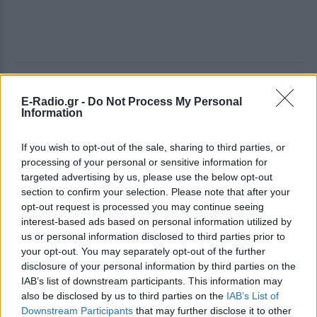
ΔΕΙΤΕ ΕΠΙΣΗΣ
E-Radio.gr -
Do Not Process My Personal
Information
ΣΤΗΝ ΙΔΙΑ ΚΑΤΗΓΟΡΙΑ
If you wish to opt-out of the sale, sharing to third parties, or
Οι συναυλίες επιτέλους
processing of your personal or sensitive information for
βγάζουν φτηνά εισιτήρια ‑
targeted advertising by us, please use the below opt-out
Ποιοι καλλιτέχνες κατέβασαν
section to confirm your selection. Please note that after your
τις τιμές
opt-out request is processed you may continue seeing
interest-based ads based on personal information utilized by
ΠΡΙΝ 5 ΏΡΕΣ
us or personal information disclosed to third parties prior to
Οι fans δεν αντέχουν άλλες αυξήσεις: Τα
your opt-out. You may separately opt-out of the further
φθηνά εισιτήρια που εξαφανίζονται σε
λίγα λεπτά
disclosure of your personal information by third parties on the
IAB’s list of downstream participants. This information may
Ο διάσημος κιθαρίστας απο τον
also be disclosed by us to third parties on the
IAB’s List of
οποιο εμπνεύστηκε το όνομα
Downstream Participants
that may further disclose it to other
της η Αση Μπήλιου ‑ Πώς τη