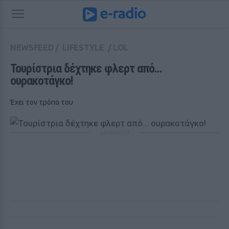
NEWSFEED
/
LIFESTYLE
/
LOL
Τουρίστρια δέχτηκε φλερτ από... 
ουρακοτάγκο!
Έχει τον τρόπο του
ΔΙΑΦΗΜΙΣΗ