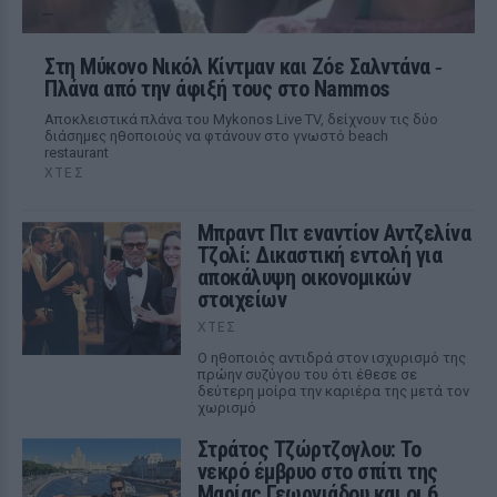
Στη Μύκονο Νικόλ Κίντμαν και Ζόε Σαλντάνα ‑
Πλάνα από την άφιξή τους στο Nammos
Αποκλειστικά πλάνα του Mykonos Live TV, δείχνουν τις δύο
διάσημες ηθοποιούς να φτάνουν στο γνωστό beach
restaurant
ΧΤΕΣ
Μπραντ Πιτ εναντίον Αντζελίνα
Τζολί: Δικαστική εντολή για
αποκάλυψη οικονομικών
στοιχείων
ΧΤΕΣ
Ο ηθοποιός αντιδρά στον ισχυρισμό της
πρώην συζύγου του ότι έθεσε σε
δεύτερη μοίρα την καριέρα της μετά τον
χωρισμό
Στράτος Τζώρτζογλου: Το
νεκρό έμβρυο στο σπίτι της
Μαρίας Γεωργιάδου και οι 6