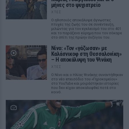
μήνες στο ψυχιατρείο
ΧΤΕΣ
Ο ηθοποιός αποκάλυψε άγνωστες
πτυχές της ζωής του σε συνέντευξη,
μιλώντας για τον εγκλεισμό του στο 401
και το παράξενο εύρημα που τον σόκαρε
στο σπίτι της πρώην συζύγου του.
Νίνο: «Τον «γάζωσαν» με
Καλάσνικοφ στη Θεσσαλονίκη»
– Η αποκάλυψη του Ψινάκη
ΧΤΕΣ
Ο Νίνο και ο Ηλίας Ψινάκης συναντήθηκαν
στο νέο επεισόδιο του «Γηροκομείου»
στο YouTube και μοιράστηκαν ιστορίες
που δεν είχαν αποκαλυφθεί ποτέ στο
κοινό.