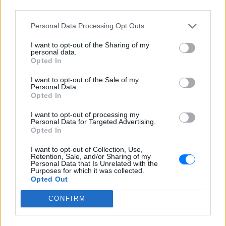
third parties.
βάφτισαν
ΠΡΙΝ 5 ΏΡΕΣ
Personal Data Processing Opt Outs
Το πραγματικό της όνομα δεν είναι Αση:
Η απίστευτη ιστορία πίσω από την
I want to opt-out of the Sharing of my
απόφαση της Ασης Μπήλιου που
personal data.
ελάχιστοι γνώριζαν
Opted In
Το απογευματινό μπάνιο της
I want to opt-out of the Sale of my
Μαρίας Σολωμού στη θάλασσα:
Personal Data.
Opted In
Η τέλεια ώρα, γράφει από τη
Σαντορίνη
I want to opt-out of processing my
ΧΤΕΣ
Personal Data for Targeted Advertising.
Opted In
Η ηθοποιός μοιράστηκε μία φωτογραφία
της με μαγιό από παραλία του νησιού
I want to opt-out of Collection, Use,
Retention, Sale, and/or Sharing of my
Personal Data that Is Unrelated with the
Purposes for which it was collected.
Opted Out
CONFIRM