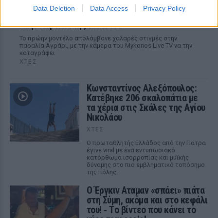
Data Deletion
Data Access
Privacy Policy
Εύη Βατίδου: Αναψε φωτιές με κόκκινο μπικίνι
στην παραλία της Μυκόνου
Το πρώην μοντέλο απολάμβανε χαλαρές στιγμές στην
παραλία Αγράρι, με την κάμερα του Mykonos Live TV να την
καταγράφει
ΧΤΕΣ
Κωνσταντίνος Αλεξόπουλος:
Κατέβηκε 206 σκαλοπάτια με
τα χέρια στις Σκάλες της Αγίου
Νικολάου
ΧΤΕΣ
Ο πρωταθλητής Ελλάδος από την Πάτρα
έγινε viral με ένα εντυπωσιακό
κατόρθωμα ισορροπίας και μυϊκής
δύναμης στο πιο εμβληματικό τοπόσημο
της πόλης.
Ο Έργκιν Αταμαν «σπάει» πιάτα
στη Σύμη, ακόμα και στο κεφάλι
του! ‑ Tο βίντεο που κάνει το