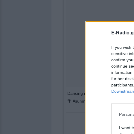
E-Radio.g
If you wish 
sensitive in
confirm you
continue se
information 
further disc
participants
Downstream 
Dancing mood all day long @tarl
🌴 #summerfun #lovethislife @jade
Persona
I want t