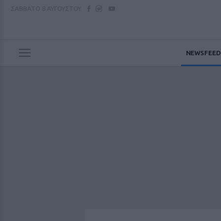
ΣΑΒΒΑΤΟ
8 ΑΥΓΟΥΣΤΟΥ
NEWSFEED