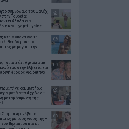
λάνδη
θητο συμβόλαιο του Σαλάχ
 στην Τουρκία:
ονται έξοδα για
ια και... χαρτί υγείας
ς στη Μύκονο για τη
ατζηθεοδώρου - οι
φίες με μαγιό στην
α
ς Τσιτσιπάς: Αγκαλιά με
ροφό του στην Ελβετία και
ραδινή έξοδος για δείπνο
τρια πήγε κομμωτήριο
ορά μετά από 4 χρόνια –
νη μεταμόρφωσή της
al
α Σιαμπάνη ανέβασε
φίες με τους γιους της –
 του θηλασμού και οι
ωρίς πρόγραμμα