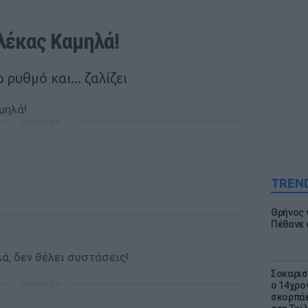
Αλέκας Kαμηλά!
 ρυθμό και... ζαλίζει
ΔΙΑΦΗΜΙΣΗ
TREN
Θρήνος γ
Πέθανε 
ά, δεν θέλει συστάσεις!
Σοκαρισ
ΔΙΑΦΗΜΙΣΗ
ο 14χρον
σκορπάε