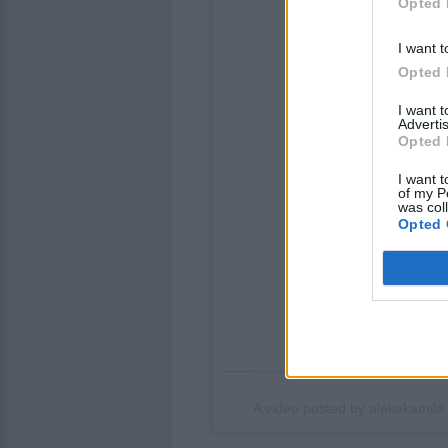
Opted 
I want t
Opted 
I want 
Advertis
Opted 
I want t
of my P
was col
Opted 
A video posted by alekakamil