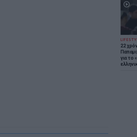
LIFESTY
22 χρό
Παπαμι
για το
ελληνι