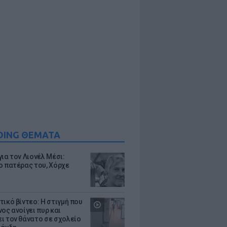
DING ΘΕΜΑΤΑ
ια τον Λιονέλ Μέσι:
ο πατέρας του, Χόρχε
τικό βίντεο: Η στιγμή που
ος ανοίγει πυρ και
ι τον θάνατο σε σχολείο