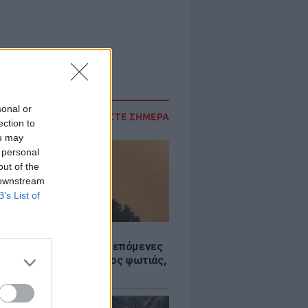
sonal or
ΔΙΑΒΑΣΤΕ ΣΗΜΕΡΑ
ection to
ou may
 personal
out of the
 downstream
B’s List of
Σ
«hot – dry – windy» τις επόμενες
ς: Αυξημένος ο κίνδυνος φωτιάς,
ρμός σε 6 περιφέρειες