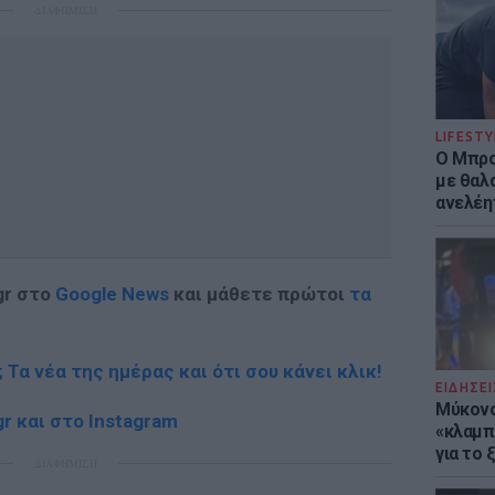
ΔΙΑΦΗΜΙΣΗ
LIFESTY
Ο Μπρο
με θαλ
ανελέη
gr στο
Google News
και μάθετε πρώτοι
τα
; Τα νέα της ημέρας και ότι σου κάνει κλικ!
ΕΙΔΗΣΕΙ
Μύκονο
r και στο Instagram
«κλαμπ»
για το
ΔΙΑΦΗΜΙΣΗ