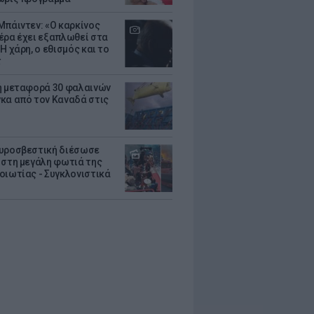
Μπάιντεν: «Ο καρκίνος
έρα έχει εξαπλωθεί στα
Η χάρη, ο εθισμός και το
τ
ή μεταφορά 30 φαλαινών
κα από τον Καναδά στις
υροσβεστική διέσωσε
 στη μεγάλη φωτιά της
οιωτίας - Συγκλονιστικά