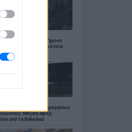
Σ
 στον Λυκαβηττό: Σε 57χρονη
 ανήκει η σορός - Πιθανότατα
από ύψος
Σ
πό 45.000 διελεύσεις ημερησίως
Ευζώνους: Μαζική άφιξη
τών από τα Βαλκάνια