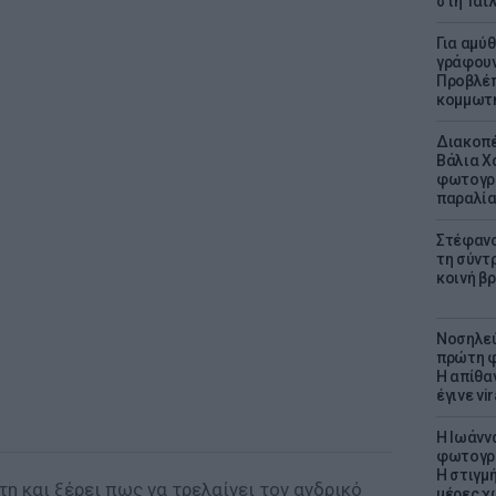
στη Ταϊ
Για αμύ
γράφουν
Προβλέπ
κομμωτήρ
Διακοπέ
Βάλια Χ
φωτογρα
παραλί
Στέφανο
τη σύντ
κοινή β
Νοσηλεύ
πρώτη φ
Η απίθα
έγινε vir
H Ιωάνν
φωτογρα
Η στιγμή
τη και ξέρει πως να τρελαίνει τον ανδρικό
μέρες χ