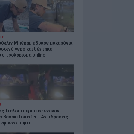
LE
ύκλιν Μπέκαμ έβρασε μακαρόνια
ασσινό νερό και δέχτηκε
το τρολάρισμα online
Σ
ς: Ιταλοί τουρίστες έκαναν
 βανάκι transfer - Αντιδράσεις
 ξέφρενο πάρτι