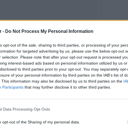
r -
Do Not Process My Personal Information
to opt-out of the sale, sharing to third parties, or processing of your per
formation for targeted advertising by us, please use the below opt-out s
r selection. Please note that after your opt-out request is processed y
eing interest-based ads based on personal information utilized by us or
disclosed to third parties prior to your opt-out. You may separately opt-
losure of your personal information by third parties on the IAB’s list of
. This information may also be disclosed by us to third parties on the
IA
Participants
that may further disclose it to other third parties.
acmarija #dancingmachine #danceallday #summer2016
vtales
ΕΙΔΗΣΕΙ
Καιρός 
ΔΙΑΦΗΜΙΣΗ
48 ώρε
l Data Processing Opt Outs
συναγε
o opt-out of the Sharing of my personal data.