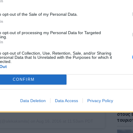
In
o opt-out of the Sale of my Personal Data.
In
to opt-out of processing my Personal Data for Targeted
ΕΙΔΗΣΕΙ
ing.
Θρίλερ
In
γυναίκα
έπεσε 
o opt-out of Collection, Use, Retention, Sale, and/or Sharing
ersonal Data that Is Unrelated with the Purposes for which it
lected.
Out
CONFIRM
Data Deletion
Data Access
Privacy Policy
ΕΙΔΗΣΕΙ
Πάνω α
στους 
τουρισ
a (@alekakamila) on
Aug 16, 2016 at 11:53am PDT