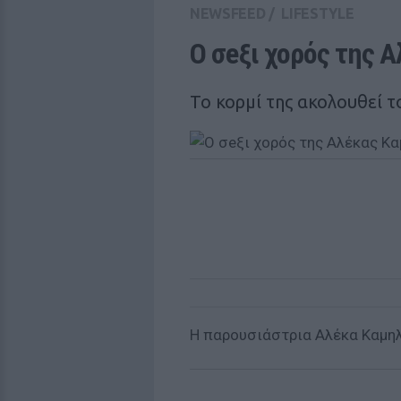
NEWSFEED
/
LIFESTYLE
Ο σeξι χορός της 
Το κορμί της ακολουθεί το
H παρουσιάστρια Αλέκα Καμηλ