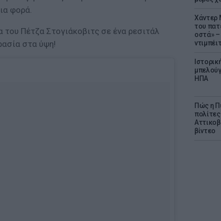
ια φορά.
Χάντερ 
του πατ
α του Πέτζα Στογιάκοβιτς σε ένα ρεσιτάλ
οστά» – 
ρασία στα ύψη!
ντιμπέι
Ιστορικ
μπελούγ
ΗΠΑ
Πώς η Π
πολίτες
Αττικοβ
βίντεο