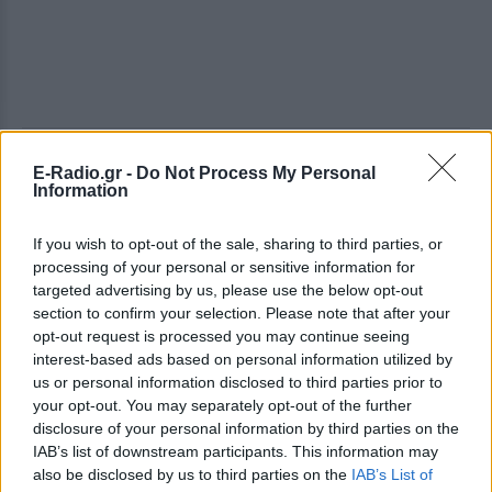
Μετά τους μικροοργανισμούς, σειρά θα πάρουν τα
E-Radio.gr -
Do Not Process My Personal
Information
ζώα (π.χ. της κτηνοτροφίας) που θα αποκτήσουν εν
μέρει συνθετικό DNA. Στο βάθος όμως διαγράφεται
If you wish to opt-out of the sale, sharing to third parties, or
ο απώτατος στόχος (ή η ύβρις για μερικούς): ένας
processing of your personal or sensitive information for
άνθρωπος που θα διαθέτει όχι τον γενετικό κώδικα
targeted advertising by us, please use the below opt-out
της φύσης αλλά του «δημιουργού» του, δηλαδή του
section to confirm your selection. Please note that after your
επιστήμονα. Το δέλεαρ, αν αυτή είναι η σωστή λέξη,
opt-out request is processed you may continue seeing
interest-based ads based on personal information utilized by
είναι ότι αυτός ο «συνθετικός» άνθρωπος θα
us or personal information disclosed to third parties prior to
διαθέτει μια δεύτερη πιο ανθεκτική φύση, που δεν
your opt-out. You may separately opt-out of the further
θα αρρωσταίνει και δεν θα γερνάει τόσο γρήγορα.
disclosure of your personal information by third parties on the
IAB’s list of downstream participants. This information may
Το κεντρικό ερώτημα που απασχολεί πλέον τους
also be disclosed by us to third parties on the
IAB’s List of