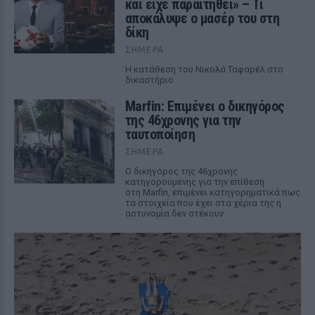
και είχε παραιτηθεί» – Τι
αποκάλυψε ο μασέρ του στη
δίκη
ΣΉΜΕΡΑ
Η κατάθεση του Νικολά Ταφαρέλ στο
δικαστήριο
Marfin: Επιμένει ο δικηγόρος
της 46χρονης για την
ταυτοποίηση
ΣΉΜΕΡΑ
Ο δικηγόρος της 46χρονης
κατηγορούμενης για την επίθεση
στη Marfin, επιμένει κατηγορηματικά πως
τα στοιχεία που έχει στα χέρια της η
αστυνομία δεν στέκουν.