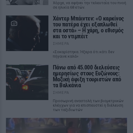
Χόρχε, να αφήνει την τελευταία του πνοή
σε ηλικία 68 ετών.
Χάντερ Μπάιντεν: «Ο καρκίνος
του πατέρα έχει εξαπλωθεί
στα οστά» – Η χάρη, ο εθισμός
και το ντιμπέιτ
ΣΉΜΕΡΑ
«Σοκαρίστηκα. Ήξερα ότι κάτι δεν
πήγαινε καλά»
Πάνω από 45.000 διελεύσεις
ημερησίως στους Ευζώνους:
Μαζική άφιξη τουριστών από
τα Βαλκάνια
ΣΉΜΕΡΑ
Προσωρινή αναστολή των βιομετρικών
ελέγχων για να επισπευστεί η διέλευση
των ταξιδιωτών