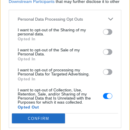
βιολόγους και κάθε σκεπτόμενο άνθρωπο, είναι:
Downstream Participants
that may further disclose it to other
third parties.
Πόσο ασφαλές είναι τελικά όλο αυτό το πράγμα;
Και για όσους πιστεύουν στον Θεό, προστίθεται το
Personal Data Processing Opt Outs
ερώτημα: Δικαιούται ο άνθρωπος να παριστάνει
I want to opt-out of the Sharing of my
τον δημιουργό;
personal data.
Opted In
Η αναμενόμενη απάντηση των επιστημόνων-
I want to opt-out of the Sale of my
δημιουργών έως τώρα είναι ότι η ανθρωπότητα
Personal Data.
πάντα προχώρησε μέσα από την ανάληψη
Opted In
διαδοχικών κινδύνων και έτσι θα συνεχίσει, καλώς
I want to opt-out of processing my
ή κακώς. Μήπως όμως αυτή τη φορά η
Personal Data for Targeted Advertising.
Opted In
διακινδύνευση είναι πολύ μεγάλη;
I want to opt-out of Collection, Use,
Retention, Sale, and/or Sharing of my
[ΠΗΓΗ]
Personal Data that Is Unrelated with the
Purposes for which it was collected.
Opted Out
ΔΙΑΦΗΜΙΣΗ
CONFIRM