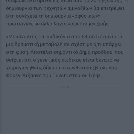
διαφορετικά αμινοξέα, πέρα από τα 20 της φύσης. Η
δημιουργία των τεχνητών αμινοξέων θα επιτρέψει
στη συνέχεια τη δημιουργία «αφύσικων»
πρωτεϊνών, με άλλα λόγια «αφύσικης» ζωής.
«Μειώνοντας τα κωδικόνια από 64 σε 57 συνιστά
μια δραματική μεταβολή σε σχέση με ό,τι υπάρχει
στη φύση. Αποτελεί σημαντικό βήμα προόδου, που
δείχνει ότι ο γενετικός κώδικας είναι δυνατό να
χειραγωγηθεί», δήλωσε ο συνθετικός βιολόγος
Φάρεν 'Αϊζαακς του Πανεπιστημίου Γιέηλ.
ΔΙΑΦΗΜΙΣΗ