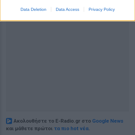
Data Deletion
Data Access
Privacy Policy
Ακολουθήστε το E-Radio.gr στο
Google News
και μάθετε πρώτοι
τα πιο hot νέα
.