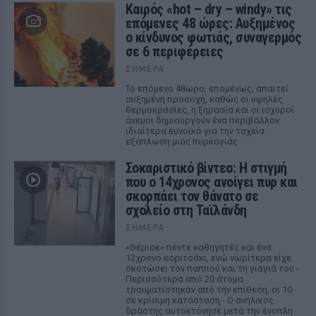
Καιρός «hot – dry – windy» τις
επόμενες 48 ώρες: Αυξημένος
ο κίνδυνος φωτιάς, συναγερμός
σε 6 περιφέρειες
ΣΉΜΕΡΑ
Το επόμενο 48ωρο, επομένως, απαιτεί
αυξημένη προσοχή, καθώς οι υψηλές
θερμοκρασίες, η ξηρασία και οι ισχυροί
άνεμοι δημιουργούν ένα περιβάλλον
ιδιαίτερα ευνοϊκό για την ταχεία
εξάπλωση μιας πυρκαγιάς
Σοκαριστικό βίντεο: Η στιγμή
που ο 14χρονος ανοίγει πυρ και
σκορπάει τον θάνατο σε
σχολείο στη Ταϊλάνδη
ΣΉΜΕΡΑ
«Θέρισε» πέντε καθηγητές και ένα
12χρονο κοριτσάκι, ενώ νωρίτερα είχε
σκοτώσει τον παππού και τη γιαγιά του -
Περισσότερα από 20 άτομα
τραυματίστηκαν από την επίθεση, οι 10
σε κρίσιμη κατάσταση - Ο ανήλικος
δράστης αυτοκτόνησε μετά την ένοπλη