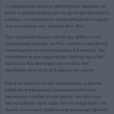
Τι σημασία έχει αν είσαι φανταστικός δρομέας; Αν
είσαι το μεγάλο φαβορί για το χρυσό μετάλλιο και ο
κάτοχος του παγκοσμίου ρεκόρ; Μπροστά στη φύση
-και τις ανάγκες της- είμαστε όλοι ίδιοι.
Πριν τον μεγάλο αγώνα των 50 χλμ. βάδην στους
Ολυμπιακούς Αγώνες του Ρίο, ο γάλλος Γιοάν Ντινίζ
ταλαιπωρούνταν από στομαχικές διαταραχές. Του
συστήθηκε να μην συμμετάσχει. Εκείνος όμως δεν
κρατιόταν. Και δυστυχώς για τον ίδιο, δεν
κρατήθηκε ούτε κατά τη διάρκεια του αγώνα.
Ενώ ήταν πρώτος λοιπόν στην κούρσα, οι θεατές
(αλλά και η τηλεόραση) ανακάλυψαν κάποιους
περίεργους λεκέδες στους μηρούς του. Κάτι που
δεν τον ώθησε -προς τιμήν του- να σταματήσει τον
αγώνα, στον οποίο εξάλλου είχε ένα ακόμη αβάνταζ