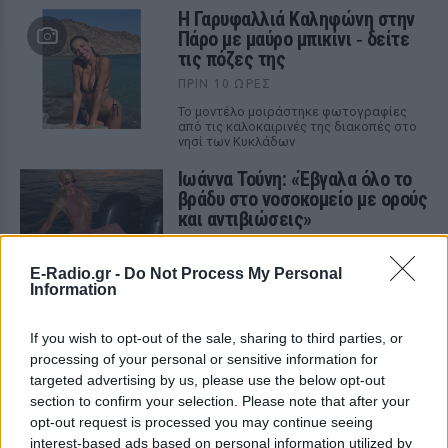
Η Γαρυφαλλιά Καληφώνη στην
Πάρο με μαύρο μπικίνι ‑ δείτε
τις πόζες της
ΠΡΙΝ 10 ΏΡΕΣ
Το μοντέλο μοιράστηκε φωτογραφίες
από τις καλοκαιρινές της διακοπές στο
νησί των Κυκλάδων
Ιωάννα Τούνη: «Έβγαλα όλο το
βράδυ στο νοσοκομείο με ορούς
και αντιβιώσεις»
ΠΡΙΝ 10 ΏΡΕΣ
Η επιχειρηματίας έπαθε τροφική
E-Radio.gr -
Do Not Process My Personal
δηλητηρίαση και μοιράστηκε με τους
Information
followers της στο Instagram τις δύσκολες
ώρες που πέρασε.
If you wish to opt-out of the sale, sharing to third parties, or
Ατύχημα για τον Ιβάν Σβιτάιλο
processing of your personal or sensitive information for
στην Κέρκυρα: «Θα σηκωθώ πιο
targeted advertising by us, please use the below opt-out
δυνατός»
section to confirm your selection. Please note that after your
ΧΤΕΣ
opt-out request is processed you may continue seeing
interest-based ads based on personal information utilized by
Ο ηθοποιός και χορευτής μοιράστηκε