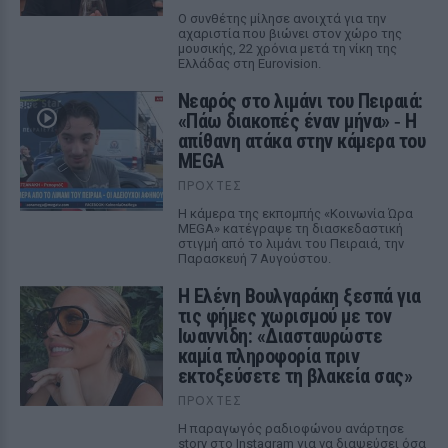
Ο συνθέτης μίλησε ανοιχτά για την
αχαριστία που βιώνει στον χώρο της
μουσικής, 22 χρόνια μετά τη νίκη της
Ελλάδας στη Eurovision.
Νεαρός στο λιμάνι του Πειραιά:
«Πάω διακοπές έναν μήνα» ‑ Η
απίθανη ατάκα στην κάμερα του
MEGA
ΠΡΟΧΤΈΣ
Η κάμερα της εκπομπής «Κοινωνία Ώρα
MEGA» κατέγραψε τη διασκεδαστική
στιγμή από το λιμάνι του Πειραιά, την
Παρασκευή 7 Αυγούστου.
Η Ελένη Βουλγαράκη ξεσπά για
τις φήμες χωρισμού με τον
Ιωαννίδη: «Διασταυρώστε
καμία πληροφορία πριν
εκτοξεύσετε τη βλακεία σας»
ΠΡΟΧΤΈΣ
Η παραγωγός ραδιοφώνου ανάρτησε
story στο Instagram για να διαψεύσει όσα