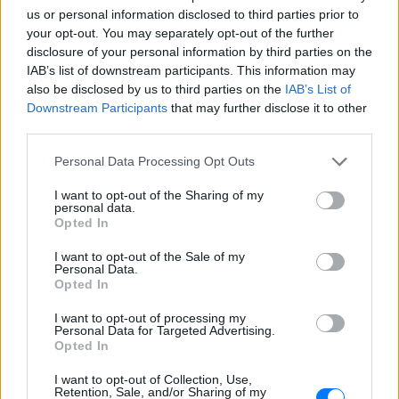
στο Instagram μια φωτογραφία από
us or personal information disclosed to third parties prior to
πρόσφατη εξέτασή του, με ένα μήνυμα
your opt-out. You may separately opt-out of the further
θάρρους
disclosure of your personal information by third parties on the
IAB’s list of downstream participants. This information may
also be disclosed by us to third parties on the
IAB’s List of
Downstream Participants
that may further disclose it to other
third parties.
Personal Data Processing Opt Outs
I want to opt-out of the Sharing of my
personal data.
Opted In
Φοβερή ιστορία στον ΟΦΗ: Ένας κάτοχος
εισιτηρίου διαρκείας είναι μόλις 2 μηνών
I want to opt-out of the Sale of my
Personal Data.
Opted In
Οπαδός από κούνια κυριολεκτικά στον ΟΦΗ
ΧΤΕΣ
I want to opt-out of processing my
Personal Data for Targeted Advertising.
Διακοπές στη Μύκονο για τη
Opted In
Βάλια Χατζηθεοδώρου ‑ οι
I want to opt-out of Collection, Use,
φωτογραφίες με μαγιό στην
Retention, Sale, and/or Sharing of my