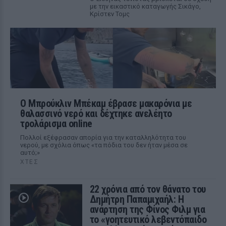
με την εικαστικό καταγωγής Σικάγο,
Κρίστεν Τομς
Ο Μπρούκλιν Μπέκαμ έβρασε μακαρόνια με
θαλασσινό νερό και δέχτηκε ανελέητο
τρολάρισμα online
Πολλοί εξέφρασαν απορία για την καταλληλότητα του
νερού, με σχόλια όπως «τα πόδια του δεν ήταν μέσα σε
αυτό;»
ΧΤΕΣ
22 χρόνια από τον θάνατο του
Δημήτρη Παπαμιχαήλ: Η
ανάρτηση της Φίνος Φιλμ για
το «γοητευτικό λεβεντόπαιδο