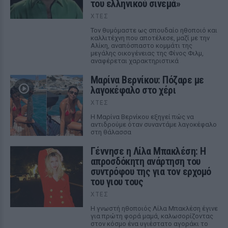
του ελληνικού σινεμά»
ΧΤΕΣ
Τον θυμόμαστε ως σπουδαίο ηθοποιό και
καλλιτέχνη που αποτέλεσε, μαζί με την
Αλίκη, αναπόσπαστο κομμάτι της
μεγάλης οικογένειας της Φίνος Φιλμ,
αναφέρεται χαρακτηριστικά
Μαρίνα Βερνίκου: Πόζαρε με
λαγοκέφαλο στο χέρι
ΧΤΕΣ
Η Μαρίνα Βερνίκου εξηγεί πώς να
αντιδρούμε όταν συναντάμε λαγοκέφαλο
στη θάλασσα
Γέννησε η Λίλα Μπακλέση: Η
απροσδόκητη ανάρτηση του
συντρόφου της για τον ερχομό
του γιου τους
ΧΤΕΣ
Η γνωστή ηθοποιός Λίλα Μπακλέση έγινε
για πρώτη φορά μαμά, καλωσορίζοντας
στον κόσμο ένα υγιέστατο αγοράκι το