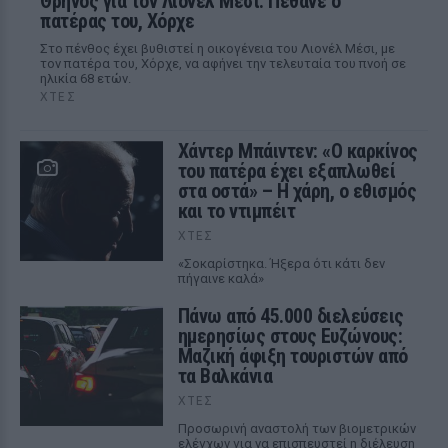
Θρήνος για τον Λιονέλ Μέσι: Πέθανε ο
πατέρας του, Χόρχε
Στο πένθος έχει βυθιστεί η οικογένεια του Λιονέλ Μέσι, με
τον πατέρα του, Χόρχε, να αφήνει την τελευταία του πνοή σε
ηλικία 68 ετών.
ΧΤΕΣ
Χάντερ Μπάιντεν: «Ο καρκίνος
του πατέρα έχει εξαπλωθεί
στα οστά» – Η χάρη, ο εθισμός
και το ντιμπέιτ
ΧΤΕΣ
«Σοκαρίστηκα. Ήξερα ότι κάτι δεν
πήγαινε καλά»
Πάνω από 45.000 διελεύσεις
ημερησίως στους Ευζώνους:
Μαζική άφιξη τουριστών από
τα Βαλκάνια
ΧΤΕΣ
Προσωρινή αναστολή των βιομετρικών
ελέγχων για να επισπευστεί η διέλευση