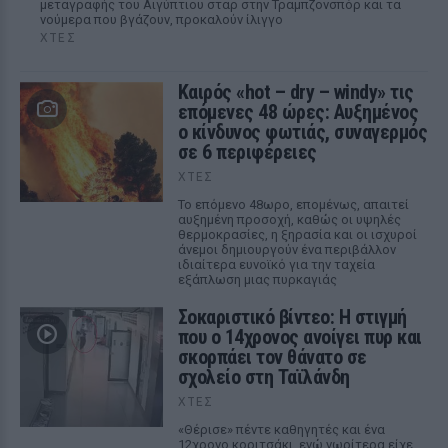
μεταγραφής του Αιγύπτιου σταρ στην Τραμπζονσπόρ και τα
νούμερα που βγάζουν, προκαλούν ίλιγγο
ΧΤΕΣ
Καιρός «hot – dry – windy» τις
επόμενες 48 ώρες: Αυξημένος
ο κίνδυνος φωτιάς, συναγερμός
σε 6 περιφέρειες
ΧΤΕΣ
Το επόμενο 48ωρο, επομένως, απαιτεί
αυξημένη προσοχή, καθώς οι υψηλές
θερμοκρασίες, η ξηρασία και οι ισχυροί
άνεμοι δημιουργούν ένα περιβάλλον
ιδιαίτερα ευνοϊκό για την ταχεία
εξάπλωση μιας πυρκαγιάς
Σοκαριστικό βίντεο: Η στιγμή
που ο 14χρονος ανοίγει πυρ και
σκορπάει τον θάνατο σε
σχολείο στη Ταϊλάνδη
ΧΤΕΣ
«Θέρισε» πέντε καθηγητές και ένα
12χρονο κοριτσάκι, ενώ νωρίτερα είχε