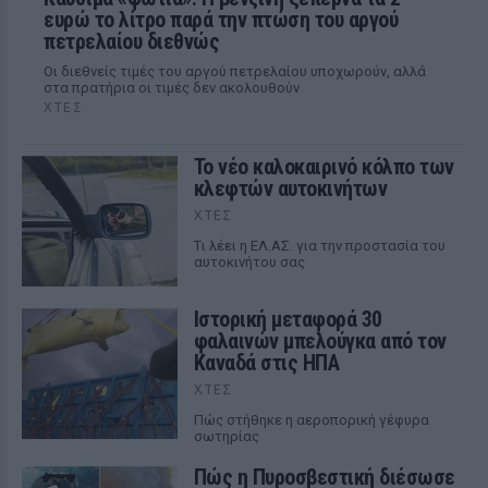
ευρώ το λίτρο παρά την πτώση του αργού
πετρελαίου διεθνώς
Οι διεθνείς τιμές του αργού πετρελαίου υποχωρούν, αλλά
στα πρατήρια οι τιμές δεν ακολουθούν
ΧΤΕΣ
Το νέο καλοκαιρινό κόλπο των
κλεφτών αυτοκινήτων
ΧΤΕΣ
Tι λέει η ΕΛ.ΑΣ. για την προστασία του
αυτοκινήτου σας
Ιστορική μεταφορά 30
φαλαινών μπελούγκα από τον
Καναδά στις ΗΠΑ
ΧΤΕΣ
Πώς στήθηκε η αεροπορική γέφυρα
σωτηρίας
Πώς η Πυροσβεστική διέσωσε