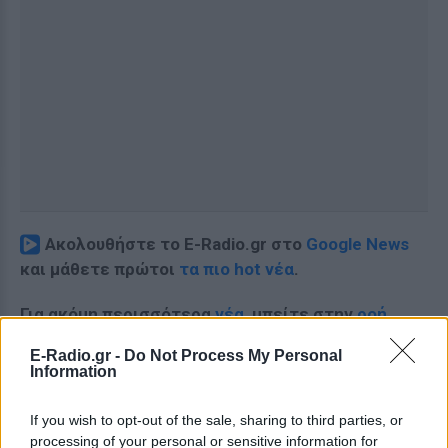
Ακολουθήστε το E-Radio.gr στο
Google News
και μάθετε πρώτοι
τα πιο hot νέα
.
Για ακόμη περισσότερα
νέα
, μπείτε στην
ροή
ειδήσεων
του E-Daily.gr
E-Radio.gr -
Do Not Process My Personal
Information
Ακολουθήστε το E-Radio.gr και στο Instagram
If you wish to opt-out of the sale, sharing to third parties, or
ΔΙΑΦΗΜΙΣΗ
processing of your personal or sensitive information for