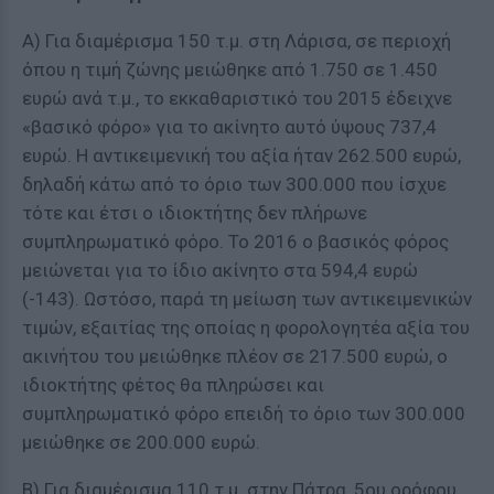
Α) Για διαμέρισμα 150 τ.μ. στη Λάρισα, σε περιοχή
όπου η τιμή ζώνης μειώθηκε από 1.750 σε 1.450
ευρώ ανά τ.μ., το εκκαθαριστικό του 2015 έδειχνε
«βασικό φόρο» για το ακίνητο αυτό ύψους 737,4
ευρώ. Η αντικειμενική του αξία ήταν 262.500 ευρώ,
δηλαδή κάτω από το όριο των 300.000 που ίσχυε
τότε και έτσι ο ιδιοκτήτης δεν πλήρωνε
συμπληρωματικό φόρο. Το 2016 ο βασικός φόρος
μειώνεται για το ίδιο ακίνητο στα 594,4 ευρώ
(-143). Ωστόσο, παρά τη μείωση των αντικειμενικών
τιμών, εξαιτίας της οποίας η φορολογητέα αξία του
ακινήτου του μειώθηκε πλέον σε 217.500 ευρώ, ο
ιδιοκτήτης φέτος θα πληρώσει και
συμπληρωματικό φόρο επειδή το όριο των 300.000
μειώθηκε σε 200.000 ευρώ.
Β) Για διαμέρισμα 110 τ.μ. στην Πάτρα, 5ου ορόφου,