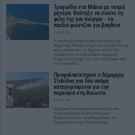
Τραγωδία στα Μάλια με νεκρή
μητέρα: Βούτηξε να σώσει τη
φίλη της και πνίγηκε ‑ τα
παιδιά φώναζαν για βοήθεια
ΣΉΜΕΡΑ
Η νεκροψία-νεκροτομή στη σορό της
42χρονης έδειξε πνιγμό εντός ύδατος ως
αιτία θανάτου - το 3χρονο παιδί της
αναμένεται να παραλάβει σήμερα η
21χρονη αδερφή του, που ταξίδεψε από
την Ολλανδία
Προφυλακίστηκαν ο δήμαρχος
Στυλίδας και δύο ακόμη
κατηγορούμενοι για την
πυρκαγιά στη Βοιωτία
ΣΉΜΕΡΑ
Ομόφωνη απόφαση Ανακρίτριας και
Εισαγγελέα μετά από πολύωρη
διαδικασία που ολοκληρώθηκε τα
ξημερώματα της Παρασκευής