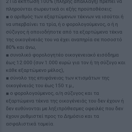
2 Για έκπτωση 100% (πλήρης απαλλαγή) πρέπει να
πληρούνται σωρευτικά οι εξής προϋποθέσεις:
■ ο αριθμός των εξαρτώμενων τέκνων να ισούται ή
να υπερβαίνει τα τρία, ή ο φορολογούμενος, ο ή η
σύζυγος ή οποιοδήποτε από τα εξαρτώμενα τέκνα
της οικογένειάς του να έχει αναπηρία σε ποσοστό
80% και άνω,
■ συνολικό φορολογητέο οικογενειακό εισόδημα
έως 12.000 (συν 1.000 ευρώ για τον ή τη σύζυγο και
κάθε εξαρτώμενο μέλος),
■ σύνολο της επιφάνειας των κτισμάτων της
οικογένειάς του έως 150 τ.μ.,
■ ο φορολογούμενος, ο/η σύζυγος και τα
εξαρτώμενα τέκνα της οικογένειάς του δεν έχουν ή
δεν ευθύνονται με ληξιπρόθεσμες οφειλές που δεν
έχουν ρυθμιστεί προς το Δημόσιο και τα
ασφαλιστικά ταμεία.