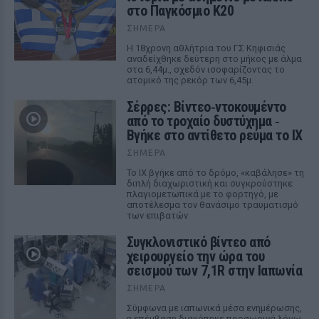
στο Παγκόσμιο Κ20
ΣΉΜΕΡΑ
Η 18χρονη αθλήτρια του ΓΣ Κηφισιάς
αναδείχθηκε δεύτερη στο μήκος με άλμα
στα 6,44μ., σχεδόν ισοφαρίζοντας το
ατομικό της ρεκόρ των 6,45μ.
Σέρρες: Βίντεο‑ντοκουμέντο
από το τροχαίο δυστύχημα ‑
Βγήκε στο αντίθετο ρεύμα το ΙΧ
ΣΉΜΕΡΑ
Το ΙΧ βγήκε από το δρόμο, «καβάλησε» τη
διπλή διαχωριστική και συγκρούστηκε
πλαγιομετωπικά με το φορτηγό, με
αποτέλεσμα τον θανάσιμο τραυματισμό
των επιβατών
Συγκλονιστικό βίντεο από
χειρουργείο την ώρα του
σεισμού των 7,1R στην Ιαπωνία
ΣΉΜΕΡΑ
Σύμφωνα με ιαπωνικά μέσα ενημέρωσης,
η επέμβαση διακόπηκε προσωρινά λόγω