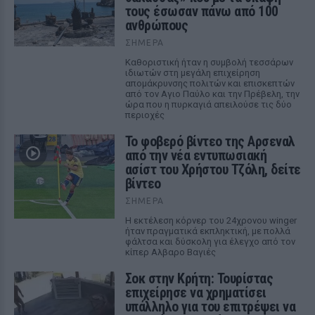
τους έσωσαν πάνω από 100
ανθρώπους
ΣΉΜΕΡΑ
Καθοριστική ήταν η συμβολή τεσσάρων
ιδιωτών στη μεγάλη επιχείρηση
απομάκρυνσης πολιτών και επισκεπτών
από τον Αγιο Παύλο και την Πρέβελη, την
ώρα που η πυρκαγιά απειλούσε τις δύο
περιοχές
Το φοβερό βίντεο της Αρσεναλ
από την νέα εντυπωσιακή
ασίστ του Χρήστου Τζόλη, δείτε
βίντεο
ΣΉΜΕΡΑ
Η εκτέλεση κόρνερ του 24χρονου winger
ήταν πραγματικά εκπληκτική, με πολλά
φάλτσα και δύσκολη για έλεγχο από τον
κίπερ Αλβαρο Βαγιές
Σοκ στην Κρήτη: Τουρίστας
επιχείρησε να χρηματίσει
υπάλληλο για του επιτρέψει να