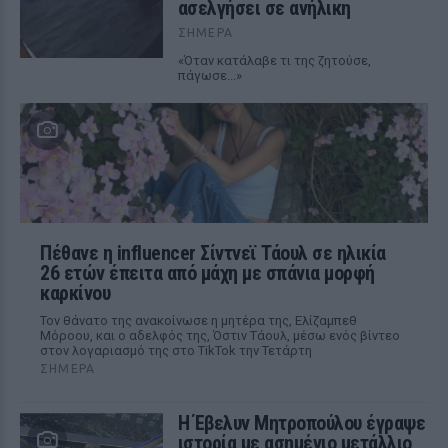
ασελγήσει σε ανήλικη
ΣΉΜΕΡΑ
«Όταν κατάλαβε τι της ζητούσε,
πάγωσε...»
Πέθανε η influencer Σίντνεϊ Τάουλ σε ηλικία
26 ετών έπειτα από μάχη με σπάνια μορφή
καρκίνου
Τον θάνατο της ανακοίνωσε η μητέρα της, Ελίζαμπεθ
Μόροου, και ο αδελφός της, Όστιν Τάουλ, μέσω ενός βίντεο
στον λογαριασμό της στο TikTok την Τετάρτη
ΣΉΜΕΡΑ
Η Έβελυν Μητροπούλου έγραψε
ιστορία με ασημένιο μετάλλιο