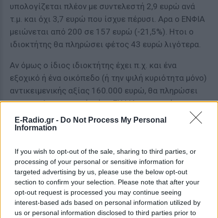
υπολογίζεται πλέον με συντελεστή 2,9 ευρώ ανά
τ.μ. και όχι 3,7 ευρώ που ίσχυε πέρυσι. Αρα ο ΕΝΦΙΑ
μειώνεται από 200 σε 157 ευρώ (-21,5%). Ητοι ο
ιδιοκτήτης θα πληρώσει φέτος 43 ευρώ λιγότερα.
Αν όμως ο ίδιος ιδιοκτήτης έχει π.χ. και ένα
εξοχικό ή ένα οικόπεδο (ή την ψιλή κυριότητα μόνο)
αντικειμενικής αξίας 160.000 ευρώ, θα πληρώσει
και συμπληρωματικό φόρο ΕΝΦΙΑ, τον οποίο πριν
δεν πλήρωνε.
E-Radio.gr -
Do Not Process My Personal
Information
Αδικίες
If you wish to opt-out of the sale, sharing to third parties, or
Εκτός από τη μεσαία τάξη, το μάρμαρο των
processing of your personal or sensitive information for
μειώσεων των αντικειμενικών αξιών θα πληρώσουν
targeted advertising by us, please use the below opt-out
επίσης οι επιχειρήσεις που ενώ απαλλάσσονταν
section to confirm your selection. Please note that after your
opt-out request is processed you may continue seeing
πέρυσι για τα ακίνητα που χρησιμοποιούν, φέτος
interest-based ads based on personal information utilized by
για πρώτη φορά καλούνται να πληρώσουν ΕΝΦΙΑ για
us or personal information disclosed to third parties prior to