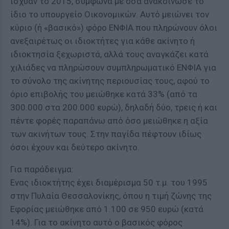
ίσχυαν το 2015, σύμφωνα με όσα ανακοίνωσε το
ίδιο το υπουργείο Οικονομικών. Αυτό μειώνει τον
κύριο (ή «βασικό») φόρο ΕΝΦΙΑ που πληρώνουν όλοι
ανεξαιρέτως οι ιδιοκτήτες για κάθε ακίνητο ή
ιδιοκτησία ξεχωριστά, αλλά τους αναγκάζει κατά
χιλιάδες να πληρώσουν συμπληρωματικό ΕΝΦΙΑ για
το σύνολο της ακίνητης περιουσίας τους, αφού το
όριο επιβολής του μειώθηκε κατά 33% (από τα
300.000 στα 200.000 ευρώ), δηλαδή δύο, τρεις ή και
πέντε φορές παραπάνω από όσο μειώθηκε η αξία
των ακινήτων τους. Στην παγίδα πέφτουν ιδίως
όσοι έχουν και δεύτερο ακίνητο.
Για παράδειγμα:
Ενας ιδιοκτήτης έχει διαμέρισμα 50 τ.μ. του 1995
στην Πυλαία Θεσσαλονίκης, όπου η τιμή ζώνης της
Εφορίας μειώθηκε από 1.100 σε 950 ευρώ (κατά
14%). Για το ακίνητο αυτό ο βασικός φόρος