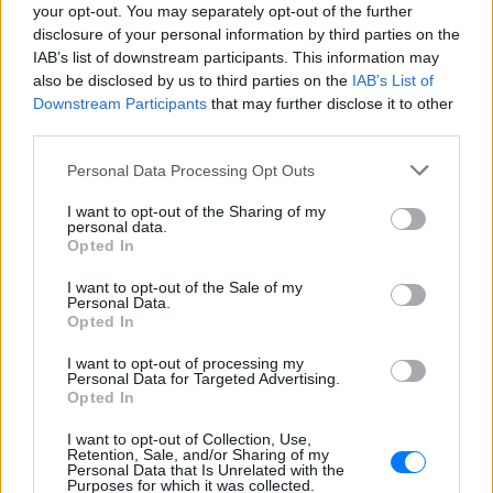
τα «μέσα παραγωγής» που ιδιοχρησιμοποιούν.
your opt-out. You may separately opt-out of the further
disclosure of your personal information by third parties on the
Επιπλέον, για τους ιδιοκτήτες ξενοίκιαστων
IAB’s list of downstream participants. This information may
(κενών), μη ηλεκτροδοτούμενων και μη
also be disclosed by us to third parties on the
IAB’s List of
Downstream Participants
that may further disclose it to other
προσοδοφόρων ακινήτων δεν θα ισχύσει φέτος η
third parties.
έκπτωση του 20% που εφαρμόστηκε το 2014 και το
2015.
Personal Data Processing Opt Outs
I want to opt-out of the Sharing of my
Την ίδια στιγμή, όμως, πολυτελείς βίλες σε εκτός
personal data.
σχεδίου αγροτεμάχια στη Μύκονο θα πληρώνουν τα
Opted In
ίδια με πέρυσι, σαν να ήταν ένα απλό δυάρι σε
I want to opt-out of the Sale of my
υποβαθμισμένη περιοχή στο κέντρο της Αθήνας.
Personal Data.
Opted In
Ολοι οι υπόχρεοι πάντως θα έχουν τη δυνατότητα
I want to opt-out of processing my
να εξοφλήσουν τον ΕΝΦΙΑ είτε εφάπαξ (στο τέλος
Personal Data for Targeted Advertising.
Opted In
Σεπτεμβρίου 2016) είτε σε 5 μηνιαίες δόσεις, με
την πρώτη να εκπνέει στις 30 Σεπτεμβρίου και η
I want to opt-out of Collection, Use,
Retention, Sale, and/or Sharing of my
τελευταία (5η δόση) τον Ιανουάριο του 2017.
Personal Data that Is Unrelated with the
Purposes for which it was collected.