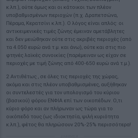
κ.λπ.), ούτε όμως και οι κάτοικοι των πλέον
υποβαθμισμένων περιοχών (π.χ. Δραπετσώνα,
Πέραμα, Κερατσίνι κ.λπ.). Ο λόγος είναι απλός: οι
αντικειμενικές τιμές ζώνης έμειναν αμετάβλητες
και δεν μειώθηκαν ούτε στις ακριβές περιοχές (από
τα 4.050 ευρώ ανά τ.μ. και άνω), ούτε και στις πιο
φτηνές λαϊκές συνοικίες (παρέμειναν ως είχαν σε
περιοχές με τιμή ζώνης από 400-650 ευρώ ανά τ.μ.).
2 Αντιθέτως , σε όλες τις περιοχές της χώρας,
ακόμα και στις πλέον υποβαθμισμένες, αυξήθηκαν
οι συντελεστές για τον υπολογισμό του κύριου
(βασικού) φόρου ΕΝΦΙΑ επί των οικοπέδων. Ο,τι
κύριο φόρο και αν πλήρωναν ως τώρα για το
οικόπεδό τους (ως ιδιοκτησία, ψιλή κυριότητα
κ.λπ.), φέτος θα πληρώσουν 20%-25% περισσότερα!
ΔΙΑΦΗΜΙΣΗ